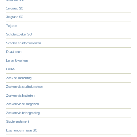
1e graad SO
3e graad SO
7e jaren
Scholenzoeker SO
Scholen en infomomenten
Duaal leren
Leren & werken
OKAN
Zoek studierichting
Zoeken via studiedomeinen
Zoeken via finaliteiten
Zoeken via studiegebied
Zoeken via belangstelling
Studierendement
Examencommissie SO