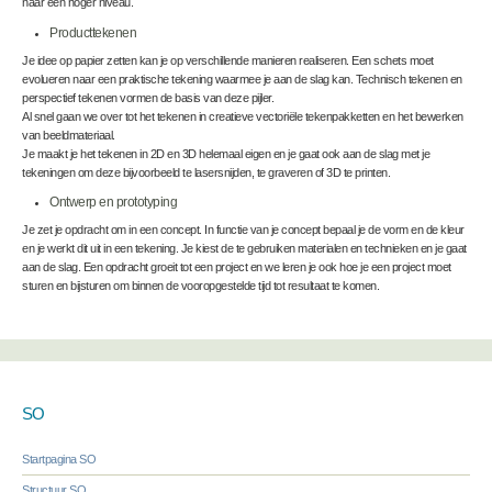
naar een hoger niveau.
Producttekenen
Je idee op papier zetten kan je op verschillende manieren realiseren. Een schets moet
evolueren naar een praktische tekening waarmee je aan de slag kan. Technisch tekenen en
perspectief tekenen vormen de basis van deze pijler.
Al snel gaan we over tot het tekenen in creatieve vectoriële tekenpakketten en het bewerken
van beeldmateriaal.
Je maakt je het tekenen in 2D en 3D helemaal eigen en je gaat ook aan de slag met je
tekeningen om deze bijvoorbeeld te lasersnijden, te graveren of 3D te printen.
Ontwerp en prototyping
Je zet je opdracht om in een concept. In functie van je concept bepaal je de vorm en de kleur
en je werkt dit uit in een tekening. Je kiest de te gebruiken materialen en technieken en je gaat
aan de slag. Een opdracht groeit tot een project en we leren je ook hoe je een project moet
sturen en bijsturen om binnen de vooropgestelde tijd tot resultaat te komen.
SO
Startpagina SO
Structuur SO