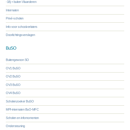
-18j + buiten Vlaanderen
Internaten
Privé-scholen
Info voor schoolverlaters
Doorlichtingsverslagen
BuSO
Buitengewoon SO
OV1 BuSO
OV2 BuSO
OV3 BuSO
OV4 BuSO
Scholenzoeker BuSO
MPI-internaten BuO-MFC
Scholen en infomomenten
Ondersteuning