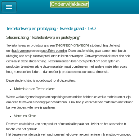
Textielontwerp en prototyping - Tweede graad - TSO
Studierichting "Textielontwerp en prototyping"
Textielontwerp en prototyping is een
theoretisch-praktische
studierichting. Je krijgt
een
basisvorming
en een
specifieke vorming
. Deze studierichting gaat samen met jou de
uitdaging aan om je nieuwe producten te leren ontwerpen. Ontwerpmethodiek staat dan ook
centraal in deze studierichting. Textielmaterialen lenen zich perfect om concepten en
producten te maken, als je deze materialen gaat combineren met andere materialen zoals
hout, kunststoffen, leder,… dan creëer je producten met een extra dimensie.
Deze studierichting is opgebouwd rond deze pijlers:
Materialen en Technieken:
Weten welke eigenschappen en beperkingen materialen hebben en welke technieken er zijn
om deze te maken is belangrijke basiskennis. Ook hoe je verschillende materialen met elkaar
kan verbinden, willen we je aanleren.
Vorm en Kleur
De vorm en de kleur van een product of materiaal bepaalt het uitzicht en het aanvoelen in
functie van het gebruik.
Het bepalen van de juiste verhoudingen en het durven experimenteren, brengt jouw concept