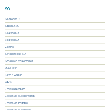
SO
Startpagina SO
Structuur SO
1e graad SO
3e graad SO
7e jaren
Scholenzoeker SO
Scholen en infomomenten
Duaal leren
Leren & werken
OKAN
Zoek studierichting
Zoeken via studiedomeinen
Zoeken via finaliteiten
Zoeken via studiegebied