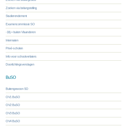
Zoeken via belangstelling
Studierendement
Examencommissie SO
-18j + buiten Vlaanderen
Internaten
Privé-scholen
Info voor schoolverlaters
Doorlichtingsverslagen
BuSO
Buitengewoon SO
OV1 BuSO
OV2 BuSO
OV3 BuSO
OV4 BuSO