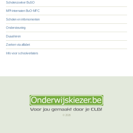
Scholenzoeker BuSO
MPI-internaten BuO-MFC
Scholen en infomomenten
Ondersteuning
Duaal leren
Zoeken via alfabet
Info voor schoolverlaters
© 2026