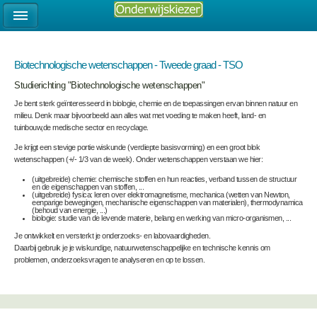
Biotechnologische wetenschappen - Tweede graad - TSO
Studierichting "Biotechnologische wetenschappen"
Je bent sterk geïnteresseerd in biologie, chemie en de toepassingen ervan binnen natuur en
milieu. Denk maar bijvoorbeeld aan alles wat met voeding te maken heeft, land- en
tuinbouw,de medische sector en recyclage.
Je krijgt een stevige portie wiskunde (verdiepte basisvorming) en een groot blok
wetenschappen (+/- 1/3 van de week). Onder wetenschappen verstaan we hier:
(uitgebreide) chemie: chemische stoffen en hun reacties, verband tussen de structuur
en de eigenschappen van stoffen, ...
(uitgebreide) fysica: leren over elektromagnetisme, mechanica (wetten van Newton,
eenparige bewegingen, mechanische eigenschappen van materialen), thermodynamica
(behoud van energie, ...)
biologie: studie van de levende materie, belang en werking van micro-organismen, ...
Je ontwikkelt en versterkt je onderzoeks- en labovaardigheden.
Daarbij gebruik je je wiskundige, natuurwetenschappelijke en technische kennis om
problemen, onderzoeksvragen te analyseren en op te lossen.