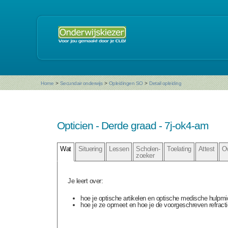
Home
>
Secundair onderwijs
>
Opleidingen SO
>
Detail opleiding
Opticien - Derde graad - 7j-ok4-am
Wat
Situering
Lessen
Scholen-
Toelating
Attest
O
zoeker
Je leert over:
hoe je optische artikelen en optische medische hulpmi
hoe je ze opmeet en hoe je de voorgeschreven refracti