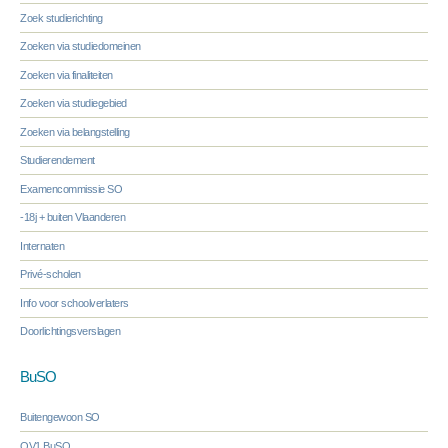
Zoek studierichting
Zoeken via studiedomeinen
Zoeken via finaliteiten
Zoeken via studiegebied
Zoeken via belangstelling
Studierendement
Examencommissie SO
-18j + buiten Vlaanderen
Internaten
Privé-scholen
Info voor schoolverlaters
Doorlichtingsverslagen
BuSO
Buitengewoon SO
OV1 BuSO