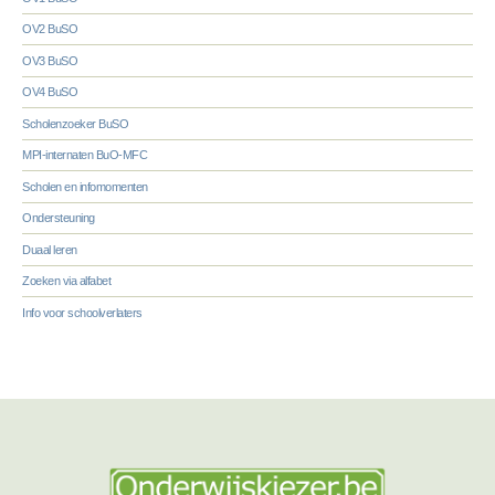
OV2 BuSO
OV3 BuSO
OV4 BuSO
Scholenzoeker BuSO
MPI-internaten BuO-MFC
Scholen en infomomenten
Ondersteuning
Duaal leren
Zoeken via alfabet
Info voor schoolverlaters