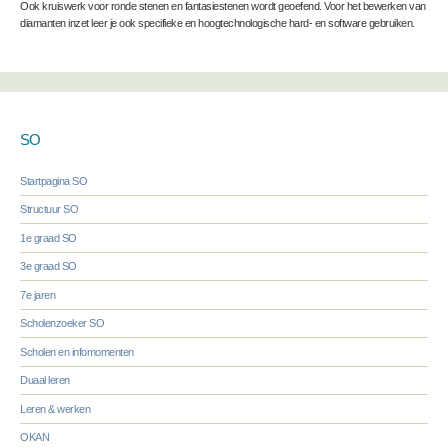
Ook kruiswerk voor ronde stenen en fantasiestenen wordt geoefend. Voor het bewerken van
diamanten inzet leer je ook specifieke en hoogtechnologische hard- en software gebruiken.
SO
Startpagina SO
Structuur SO
1e graad SO
3e graad SO
7e jaren
Scholenzoeker SO
Scholen en infomomenten
Duaal leren
Leren & werken
OKAN