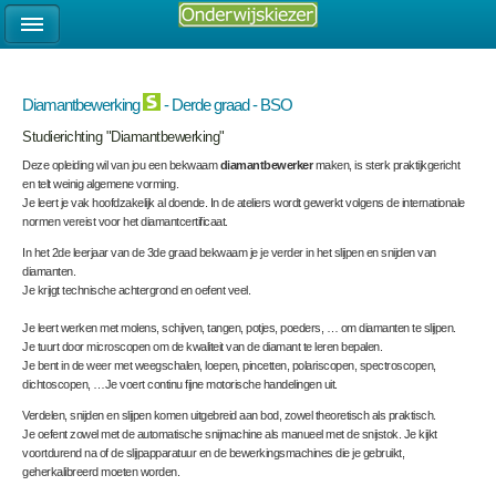
Diamantbewerking
- Derde graad - BSO
Studierichting "Diamantbewerking"
Deze opleiding wil van jou een bekwaam
diamantbewerker
maken, is sterk praktijkgericht
en telt weinig algemene vorming.
Je leert je vak hoofdzakelijk al doende. In de ateliers wordt gewerkt volgens de internationale
normen vereist voor het diamantcertificaat.
In het 2de leerjaar van de 3de graad bekwaam je je verder in het slijpen en snijden van
diamanten.
Je krijgt technische achtergrond en oefent veel.
Je leert werken met molens, schijven, tangen, potjes, poeders, … om diamanten te slijpen.
Je tuurt door microscopen om de kwaliteit van de diamant te leren bepalen.
Je bent in de weer met weegschalen, loepen, pincetten, polariscopen, spectroscopen,
dichtoscopen, …Je voert continu fijne motorische handelingen uit.
Verdelen, snijden en slijpen komen uitgebreid aan bod, zowel theoretisch als praktisch.
Je oefent zowel met de automatische snijmachine als manueel met de snijstok. Je kijkt
voortdurend na of de slijpapparatuur en de bewerkingsmachines die je gebruikt,
geherkalibreerd moeten worden.