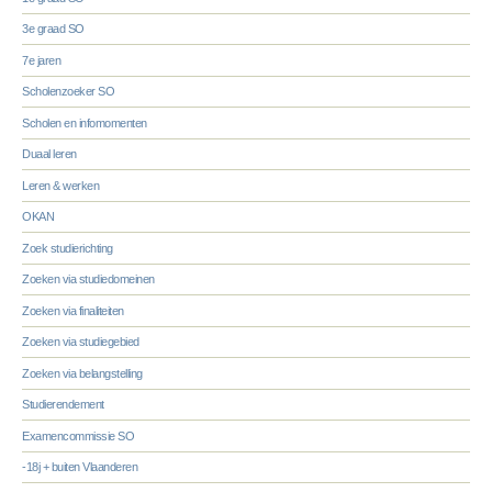
3e graad SO
7e jaren
Scholenzoeker SO
Scholen en infomomenten
Duaal leren
Leren & werken
OKAN
Zoek studierichting
Zoeken via studiedomeinen
Zoeken via finaliteiten
Zoeken via studiegebied
Zoeken via belangstelling
Studierendement
Examencommissie SO
-18j + buiten Vlaanderen