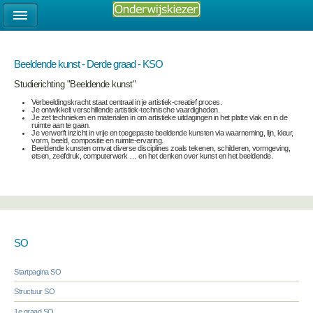
Beeldende kunst - Derde graad - KSO
Studierichting "Beeldende kunst"
Verbeeldingskracht staat centraal in je artistiek-creatief proces.
Je ontwikkelt verschillende artistiek-technische vaardigheden.
Je zet technieken en materialen in om artistieke uitdagingen in het platte vlak en in de
ruimte aan te gaan.
Je verwerft inzicht in vrije en toegepaste beeldende kunsten via waarneming, lijn, kleur,
vorm, beeld, compositie en ruimte-ervaring.
Beeldende kunsten omvat diverse disciplines zoals tekenen, schilderen, vormgeving,
etsen, zeefdruk, computerwerk … en het denken over kunst en het beeldende.
SO
Startpagina SO
Structuur SO
1e graad SO