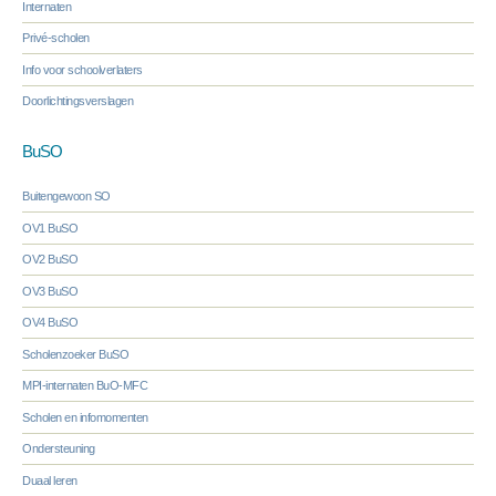
Internaten
Privé-scholen
Info voor schoolverlaters
Doorlichtingsverslagen
BuSO
Buitengewoon SO
OV1 BuSO
OV2 BuSO
OV3 BuSO
OV4 BuSO
Scholenzoeker BuSO
MPI-internaten BuO-MFC
Scholen en infomomenten
Ondersteuning
Duaal leren