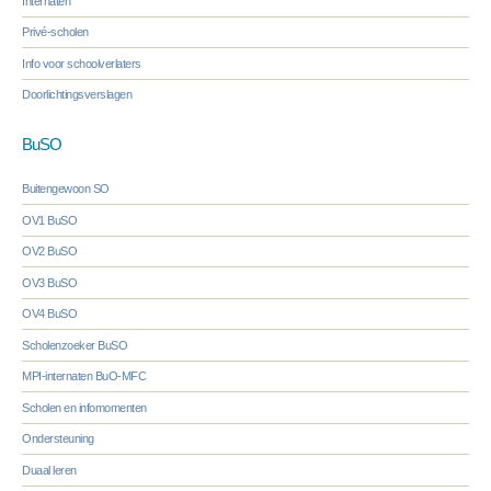
Internaten
Privé-scholen
Info voor schoolverlaters
Doorlichtingsverslagen
BuSO
Buitengewoon SO
OV1 BuSO
OV2 BuSO
OV3 BuSO
OV4 BuSO
Scholenzoeker BuSO
MPI-internaten BuO-MFC
Scholen en infomomenten
Ondersteuning
Duaal leren