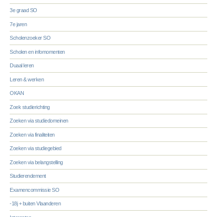
3e graad SO
7e jaren
Scholenzoeker SO
Scholen en infomomenten
Duaal leren
Leren & werken
OKAN
Zoek studierichting
Zoeken via studiedomeinen
Zoeken via finaliteiten
Zoeken via studiegebied
Zoeken via belangstelling
Studierendement
Examencommissie SO
-18j + buiten Vlaanderen