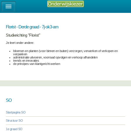
Florist - Derde graad - 7j-ok3-am
Studierichting "Florist"
Je leert onder andere:
bloemen en planten (voor binnen en buiten) verzorgen, verwerken of verkopen en
verpakken
administratie uitvoeren, voorraad opvolgen en verkoop afhandelen
trends en innovaties
de principes van klantgericht werken
SO
Startpagina SO
Structuur SO
1e graad SO