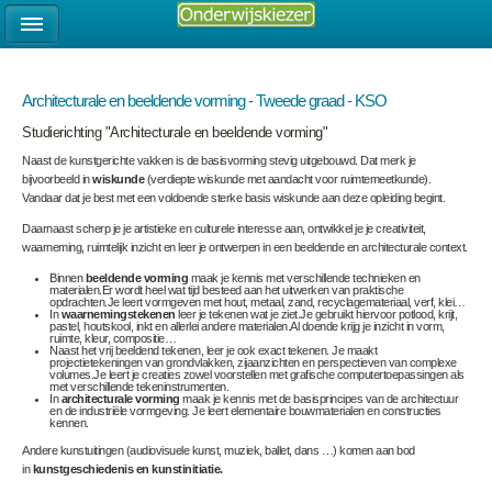
Architecturale en beeldende vorming - Tweede graad - KSO
Studierichting "Architecturale en beeldende vorming"
Naast de kunstgerichte vakken is de basisvorming stevig uitgebouwd. Dat merk je
bijvoorbeeld in
wiskunde
(verdiepte wiskunde met aandacht voor ruimtemeetkunde).
Vandaar dat je best met een voldoende sterke basis wiskunde aan deze opleiding begint.
Daarnaast scherp je je artistieke en culturele interesse aan, ontwikkel je je creativiteit,
waarneming, ruimtelijk inzicht en leer je ontwerpen in een beeldende en architecturale context.
Binnen
beeldende vorming
maak je kennis met verschillende technieken en
materialen.Er wordt heel wat tijd besteed aan het uitwerken van praktische
opdrachten.Je leert vormgeven met hout, metaal, zand, recyclagemateriaal, verf, klei…
In
waarnemingstekenen
leer je tekenen wat je ziet.Je gebruikt hiervoor potlood, krijt,
pastel, houtskool, inkt en allerlei andere materialen.Al doende krijg je inzicht in vorm,
ruimte, kleur, compositie…
Naast het vrij beeldend tekenen, leer je ook exact tekenen. Je maakt
projectietekeningen van grondvlakken, zijaanzichten en perspectieven van complexe
volumes.Je leert je creaties zowel voorstellen met grafische computertoepassingen als
met verschillende tekeninstrumenten.
In
architecturale vorming
maak je kennis met de basisprincipes van de architectuur
en de industriële vormgeving. Je leert elementaire bouwmaterialen en constructies
kennen.
Andere kunstuitingen (audiovisuele kunst, muziek, ballet, dans …) komen aan bod
in
kunstgeschiedenis en kunstinitiatie.