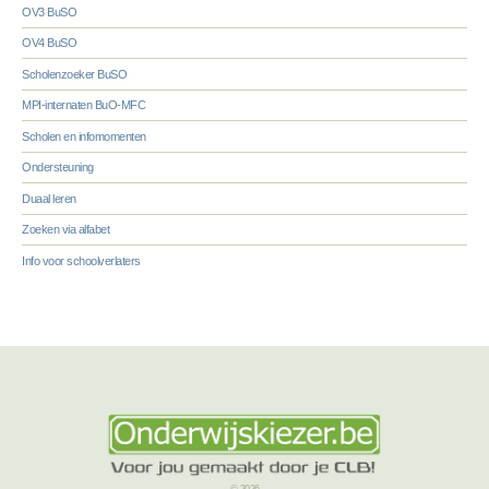
OV3 BuSO
OV4 BuSO
Scholenzoeker BuSO
MPI-internaten BuO-MFC
Scholen en infomomenten
Ondersteuning
Duaal leren
Zoeken via alfabet
Info voor schoolverlaters
© 2026