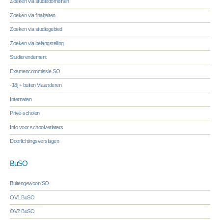
Zoeken via studiedomeinen
Zoeken via finaliteiten
Zoeken via studiegebied
Zoeken via belangstelling
Studierendement
Examencommissie SO
-18j + buiten Vlaanderen
Internaten
Privé-scholen
Info voor schoolverlaters
Doorlichtingsverslagen
BuSO
Buitengewoon SO
OV1 BuSO
OV2 BuSO