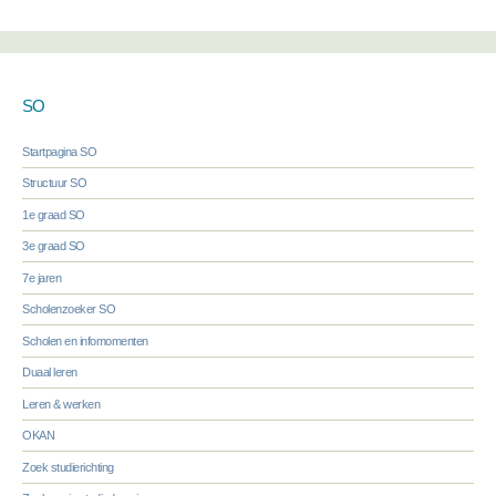
SO
Startpagina SO
Structuur SO
1e graad SO
3e graad SO
7e jaren
Scholenzoeker SO
Scholen en infomomenten
Duaal leren
Leren & werken
OKAN
Zoek studierichting