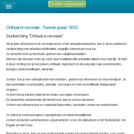
Onthaal en recreatie - Tweede graad - BSO
Studierichting "Onthaal en recreatie"
Als je later wil werken in de recreatiesector of als onthaalmedewerker, dan is deze praktische
studierichting met arbeidsmarktfinaliteit, mogelijks interessant voor jou.
Je verwerft zicht op het brede aanbod van vrijetijdsactiviteiten.
Mensen zijn alsmaar meer op zoek naar kwaliteitsvolle activiteiten tijdens hun vrije tijd. Je leert
in deze richting hoe je bezoekers onthaalt, registreert en de weg wijst naar evenementen,
lezingen, tentoonstellingen, attracties…
Je leert hoe je een onthaalruimte kan inrichten, gasten kan informeren en doorverwijzen. Je
leert activiteiten voorbereiden, animatie verzorgen en met verschillende doelgroepen
omgaan.
Je leert hoe je klanten helpt bij het vinden van logies of transport.
De (beperkte) administratie die hierbij hoort, leer je correct uitvoeren.
Je leert ook infrastructuur en materiaal klaarzetten, aansluiten, testen en onderhouden.
Je oefent je communicatieve vaardigheden en klantvriendelijkheid.
Je leert al doende samenwerken, argumenteren en je vlot uitdrukken in het Nederlands, het
Engels en het Frans.
Bedoeling is dat je later op een professionele manier kan ingeschakeld worden voor zowel