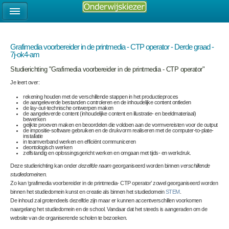
Grafimedia voorbereider in de printmedia - CTP operator - Derde graad -
7j-ok4-am
Studierichting "Grafimedia voorbereider in de printmedia - CTP operator"
Je leert over:
rekening houden met de verschillende stappen in het productieproces
de aangeleverde bestanden controleren en de inhoudelijke content ontleden
de lay-out-technische ontwerpen maken
de aangeleverde content (inhoudelijke content en illustratie- en beeldmateriaal)
bewerken
geijkte proeven maken en beoordelen die voldoen aan de vormvereisten voor de output
de impositie-software gebruiken en de drukvorm realiseren met de computer-to-plate-
installatie
in teamverband werken en efficiënt communiceren
deontologisch werken
zelfstandig en oplossingsgericht werken en omgaan met tijds- en werkdruk.
Deze studierichting kan onder
dezelfde naam
georganiseerd worden binnen
verschillende
studiedomeinen
.
Zo kan ‘grafimedia voorbereider in de printmedia- CTP operator’ zowel georganiseerd worden
binnen het studiedomein kunst en creatie als binnen het studiedomein
STEM
.
De inhoud zal grotendeels dezelfde zijn maar er kunnen accentverschillen voorkomen
naargelang het studiedomein en de school. Vandaar dat het steeds is aangeraden om de
website van de organiserende scholen te bezoeken.