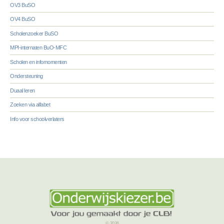
OV3 BuSO
OV4 BuSO
Scholenzoeker BuSO
MPI-internaten BuO-MFC
Scholen en infomomenten
Ondersteuning
Duaal leren
Zoeken via alfabet
Info voor schoolverlaters
© 2026