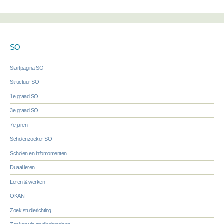
SO
Startpagina SO
Structuur SO
1e graad SO
3e graad SO
7e jaren
Scholenzoeker SO
Scholen en infomomenten
Duaal leren
Leren & werken
OKAN
Zoek studierichting