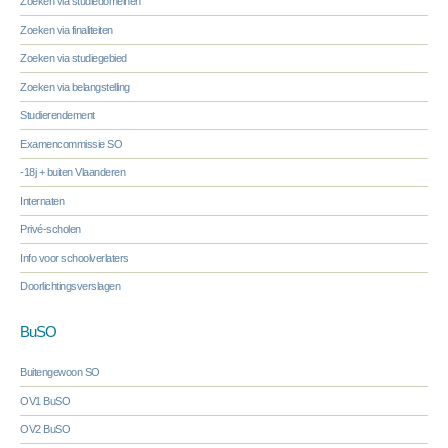
Zoeken via studiedomeinen
Zoeken via finaliteiten
Zoeken via studiegebied
Zoeken via belangstelling
Studierendement
Examencommissie SO
-18j + buiten Vlaanderen
Internaten
Privé-scholen
Info voor schoolverlaters
Doorlichtingsverslagen
BuSO
Buitengewoon SO
OV1 BuSO
OV2 BuSO