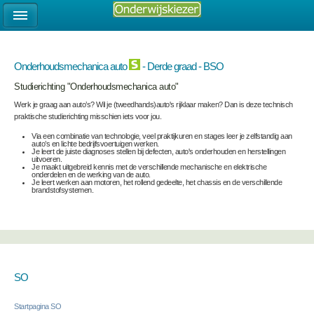
Onderhoudsmechanica auto
- Derde graad - BSO
Studierichting "Onderhoudsmechanica auto"
Werk je graag aan auto’s? Wil je (tweedhands)auto's rijklaar maken? Dan is deze technisch
praktische studierichting misschien iets voor jou.
Via een combinatie van technologie, veel praktijkuren en stages leer je zelfstandig aan
auto’s en lichte bedrijfsvoertuigen werken.
Je leert de juiste diagnoses stellen bij defecten, auto's onderhouden en herstellingen
uitvoeren.
Je maakt uitgebreid kennis met de verschillende mechanische en elektrische
onderdelen en de werking van de auto.
Je leert werken aan motoren, het rollend gedeelte, het chassis en de verschillende
brandstofsystemen.
SO
Startpagina SO