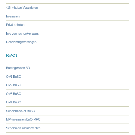
-18j + buiten Vlaanderen
Internaten
Privé-scholen
Info voor schoolverlaters
Doorlichtingsverslagen
BuSO
Buitengewoon SO
OV1 BuSO
OV2 BuSO
OV3 BuSO
OV4 BuSO
Scholenzoeker BuSO
MPI-internaten BuO-MFC
Scholen en infomomenten