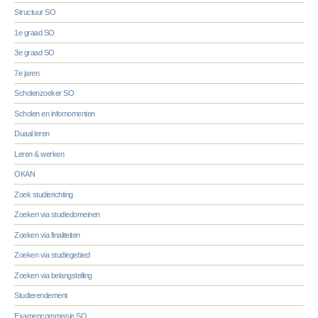
Structuur SO
1e graad SO
3e graad SO
7e jaren
Scholenzoeker SO
Scholen en infomomenten
Duaal leren
Leren & werken
OKAN
Zoek studierichting
Zoeken via studiedomeinen
Zoeken via finaliteiten
Zoeken via studiegebied
Zoeken via belangstelling
Studierendement
Examencommissie SO