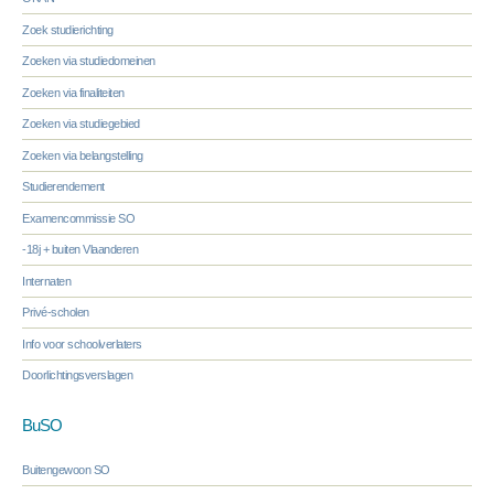
Zoek studierichting
Zoeken via studiedomeinen
Zoeken via finaliteiten
Zoeken via studiegebied
Zoeken via belangstelling
Studierendement
Examencommissie SO
-18j + buiten Vlaanderen
Internaten
Privé-scholen
Info voor schoolverlaters
Doorlichtingsverslagen
BuSO
Buitengewoon SO