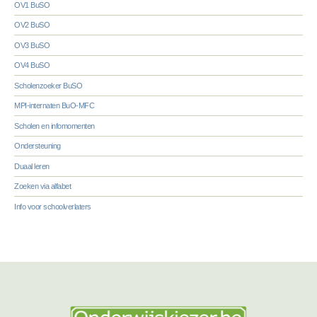
OV1 BuSO
OV2 BuSO
OV3 BuSO
OV4 BuSO
Scholenzoeker BuSO
MPI-internaten BuO-MFC
Scholen en infomomenten
Ondersteuning
Duaal leren
Zoeken via alfabet
Info voor schoolverlaters