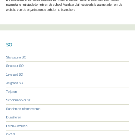
naargelang het studiedomein en de school. Vandaar dat het steeds is aangeraden om de
website van de organiserende scholen te bezoeken.
SO
Startpagina SO
Structuur SO
1e graad SO
3e graad SO
7e jaren
Scholenzoeker SO
Scholen en infomomenten
Duaal leren
Leren & werken
OKAN