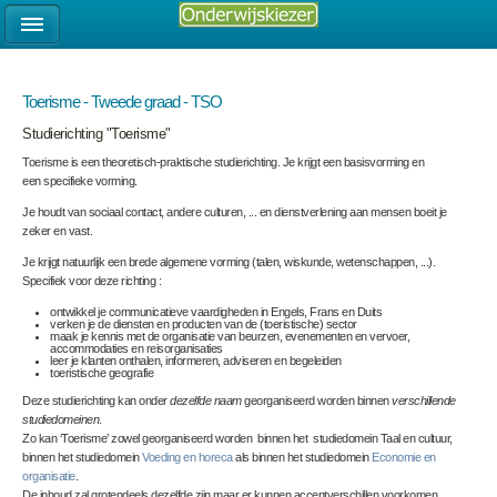
Toerisme - Tweede graad - TSO
Studierichting "Toerisme"
Toerisme is een theoretisch-praktische studierichting. Je krijgt een basisvorming en
een specifieke vorming.
Je houdt van sociaal contact, andere culturen, ... en dienstverlening aan mensen boeit je
zeker en vast.
Je krijgt natuurlijk een brede algemene vorming (talen, wiskunde, wetenschappen, ...).
Specifiek voor deze richting :
ontwikkel je communicatieve vaardigheden in Engels, Frans en Duits
verken je de diensten en producten van de (toeristische) sector
maak je kennis met de organisatie van beurzen, evenementen en vervoer,
accommodaties en reisorganisaties
leer je klanten onthalen, informeren, adviseren en begeleiden
toeristische geografie
Deze studierichting kan onder
dezelfde naam
georganiseerd worden binnen
verschillende
studiedomeinen
.
Zo kan ‘Toerisme’ zowel georganiseerd worden binnen het studiedomein Taal en cultuur,
binnen het studiedomein
Voeding en horeca
als binnen het studiedomein
Economie en
organisatie
.
De inhoud zal grotendeels dezelfde zijn maar er kunnen accentverschillen voorkomen