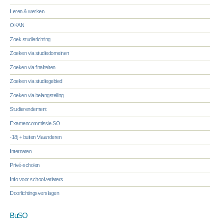
Leren & werken
OKAN
Zoek studierichting
Zoeken via studiedomeinen
Zoeken via finaliteiten
Zoeken via studiegebied
Zoeken via belangstelling
Studierendement
Examencommissie SO
-18j + buiten Vlaanderen
Internaten
Privé-scholen
Info voor schoolverlaters
Doorlichtingsverslagen
BuSO