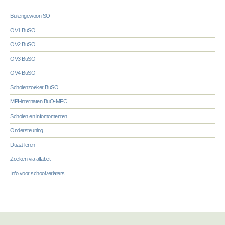
Buitengewoon SO
OV1 BuSO
OV2 BuSO
OV3 BuSO
OV4 BuSO
Scholenzoeker BuSO
MPI-internaten BuO-MFC
Scholen en infomomenten
Ondersteuning
Duaal leren
Zoeken via alfabet
Info voor schoolverlaters