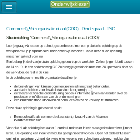
Commerciï¿½le organisatie duaal (CDO) - Derde graad - TSO
Studierichting "Commerciï¿½le organisatie duaal (CDO)"
Leer je graag via lessen op school, gecombineerd met een praktische opleiding op de
werkplek? Wil je je diploma secundair onderwijs behalen? Dan is deze duale opleiding
misschien geknipt voor jou.
Een belangrijk deel van je duale opleiding gebeurt op de werkplek
. Zo leer je gemiddeld tussen
de 14 en 19u in een onderneming OF Zo breng je gemiddeld minstens 20u per week door op
de werkvloer
, de rest in de klas.
In de opleiding commerciële organisatie duaal leer je:
de bestellingen van klanten commercieel en administratief behandelen,
aandacht hebben voor kwaliteit (service, kost, termijn, …),
eerstelijns technische ondersteuning bieden + informatie geven aan klanten over de
producten en/of diensten van de onderneming en
een klantenbestand uitbouwen en behouden om zo de verkoop te stimuleren.
Deze duale opleiding is gebaseerd op de:
Beroepskwalificatie commercieel assistent, niveau 4 van de Vlaamse
kwalificatiestructuur.
Voor elke duale opleiding bestaat er 1 curriculumdossier. Hierin staat gedetailleerd wat jij moet
leren. De opleiding kan lineair of modulair georganiseerd worden. Open het tabblad ‘Lessen’
om het te raadplegen. Lineair dan volg je les volgens een schooljaarsysteem, modulair dan