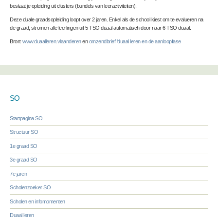
bestaat je opleiding uit clusters (bundels van leeractiviteiten).
Deze duale graadsopleiding loopt over 2 jaren. Enkel als de school kiest om te evalueren na
de graad, stromen alle leerlingen uit 5 TSO duaal automatisch door naar 6 TSO duaal.
Bron:
www.duaalleren.vlaanderen
en
omzendbrief ‘duaal leren en de aanloopfase
SO
Startpagina SO
Structuur SO
1e graad SO
3e graad SO
7e jaren
Scholenzoeker SO
Scholen en infomomenten
Duaal leren