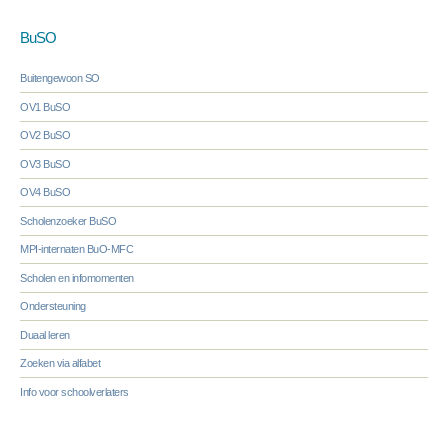
BuSO
Buitengewoon SO
OV1 BuSO
OV2 BuSO
OV3 BuSO
OV4 BuSO
Scholenzoeker BuSO
MPI-internaten BuO-MFC
Scholen en infomomenten
Ondersteuning
Duaal leren
Zoeken via alfabet
Info voor schoolverlaters