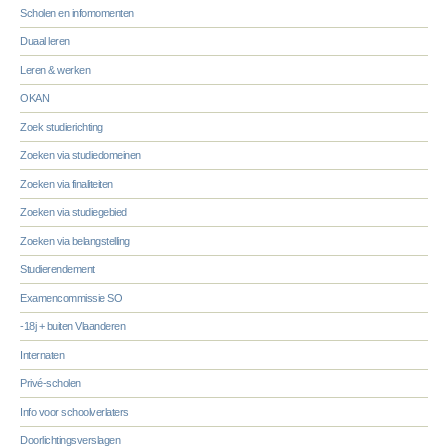
Scholen en infomomenten
Duaal leren
Leren & werken
OKAN
Zoek studierichting
Zoeken via studiedomeinen
Zoeken via finaliteiten
Zoeken via studiegebied
Zoeken via belangstelling
Studierendement
Examencommissie SO
-18j + buiten Vlaanderen
Internaten
Privé-scholen
Info voor schoolverlaters
Doorlichtingsverslagen