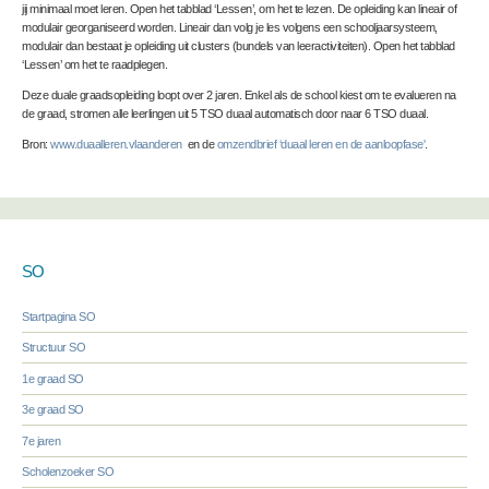
jij minimaal moet leren. Open het tabblad ‘Lessen’, om het te lezen. De opleiding kan lineair of
modulair georganiseerd worden. Lineair dan volg je les volgens een schooljaarsysteem,
modulair dan bestaat je opleiding uit clusters (bundels van leeractiviteiten). Open het tabblad
‘Lessen’ om het te raadplegen.
Deze duale graadsopleiding loopt over 2 jaren. Enkel als de school kiest om te evalueren na
de graad, stromen alle leerlingen uit 5 TSO duaal automatisch door naar 6 TSO duaal.
Bron:
www.duaalleren.vlaanderen
en de
omzendbrief ‘duaal leren en de aanloopfase'
.
SO
Startpagina SO
Structuur SO
1e graad SO
3e graad SO
7e jaren
Scholenzoeker SO