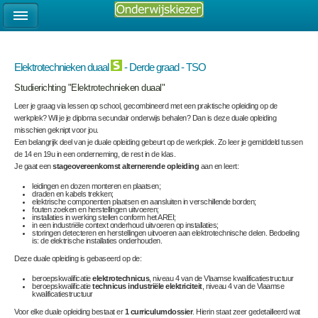
Elektrotechnieken duaal
- Derde graad - TSO
Studierichting "Elektrotechnieken duaal"
Leer je graag via lessen op school, gecombineerd met een praktische opleiding op de
werkplek? Wil je je diploma secundair onderwijs behalen? Dan is deze duale opleiding
misschien geknipt voor jou.
Een belangrijk deel van je duale opleiding gebeurt op de werkplek
. Zo leer je gemiddeld tussen
de 14 en 19u in een onderneming, de res
t in de klas.
Je gaat een
stageovereenkomst alternerende opleiding
aan en leert:
leidingen en dozen monteren en plaatsen;
draden en kabels trekken;
elektrische componenten plaatsen en aansluiten in verschillende borden;
fouten zoeken en herstellingen uitvoeren;
installaties in werking stellen conform het AREI;
in een industriële context onderhoud uitvoeren op installaties;
storingen detecteren en herstellingen uitvoeren aan elektrotechnische delen. Bedoeling
is: de elektrische installaties onderhouden.
Deze duale opleiding is gebaseerd op de:
beroepskwalificatie
elektrotechnicus
, niveau 4 van de Vlaamse kwalificatiestructuur
beroepskwalificatie
technicus industriële elektriciteit
, niveau 4 van de Vlaamse
kwalificatiestructuur
Voor elke duale opleiding bestaat er
1 curriculumdossier
. Hierin staat zeer gedetailleerd wat