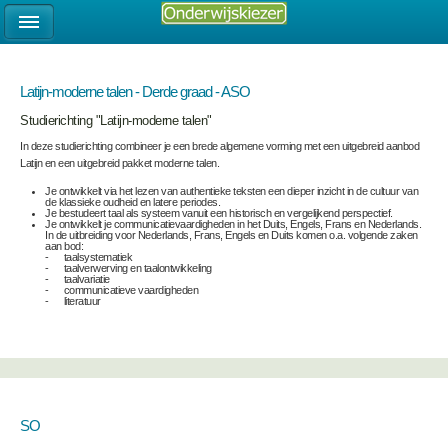
Latijn-moderne talen - Derde graad - ASO
Studierichting "Latijn-moderne talen"
In deze studierichting combineer je een brede algemene vorming met een uitgebreid aanbod
Latijn en een uitgebreid pakket moderne talen.
Je ontwikkelt via het lezen van authentieke teksten een dieper inzicht in de cultuur van
de klassieke oudheid en latere periodes.
Je bestudeert taal als systeem vanuit een historisch en vergelijkend perspectief.
Je ontwikkelt je communicatievaardigheden in het Duits, Engels, Frans en Nederlands.
In de uitbreiding voor Nederlands, Frans, Engels en Duits komen o.a. volgende zaken
aan bod:
- taalsystematiek
- taalverwerving en taalontwikkeling
- taalvariatie
- communicatieve vaardigheden
- literatuur
SO