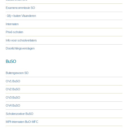
Examencommissie SO
-18j + buiten Vlaanderen
Internaten
Privé-scholen
Info voor schoolverlaters
Doorlichtingsverslagen
BuSO
Buitengewoon SO
OV1 BuSO
OV2 BuSO
OV3 BuSO
OV4 BuSO
Scholenzoeker BuSO
MPI-internaten BuO-MFC