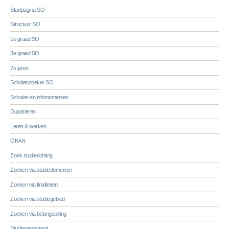
Startpagina SO
Structuur SO
1e graad SO
3e graad SO
7e jaren
Scholenzoeker SO
Scholen en infomomenten
Duaal leren
Leren & werken
OKAN
Zoek studierichting
Zoeken via studiedomeinen
Zoeken via finaliteiten
Zoeken via studiegebied
Zoeken via belangstelling
Studierendement