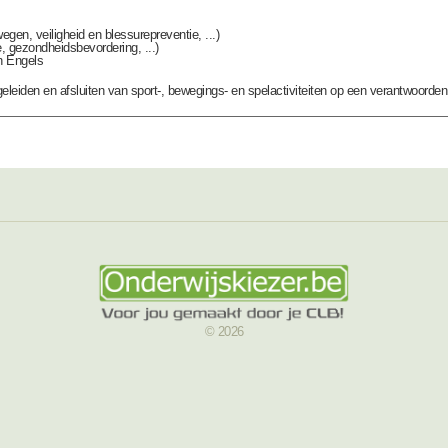
n, veiligheid en blessurepreventie, ...)
, gezondheidsbevordering, ...)
n Engels
leiden en afsluiten van sport-, bewegings- en spelactiviteiten op een verantwoorde
© 2026