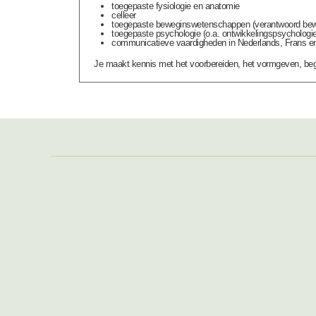
toegepaste fysiologie en anatomie
celleer
toegepaste beweginswetenschappen (verantwoord bewege
toegepaste psychologie (o.a. ontwikkelingspsychologie
communicatieve vaardigheden in Nederlands, Frans e
Je maakt kennis met het voorbereiden, het vormgeven, bege