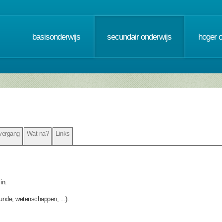
basisonderwijs
secundair onderwijs
hoger 
vergang
Wat na?
Links
in.
kunde, wetenschappen, ...).