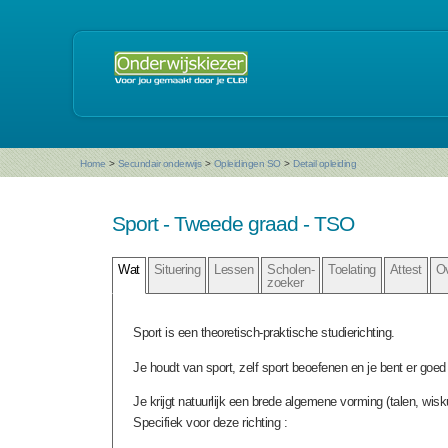
Home
>
Secundair onderwijs
>
Opleidingen SO
>
Detail opleiding
Sport - Tweede graad - TSO
Wat
Situering
Lessen
Scholen-
Toelating
Attest
O
zoeker
Sport is een theoretisch-praktische studierichting.
Je houdt van sport, zelf sport beoefenen en je bent er goed 
Je krijgt natuurlijk een brede algemene vorming (talen, wis
Specifiek voor deze richting :