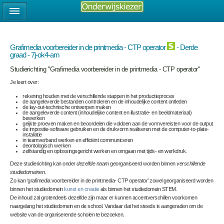
Grafimedia voorbereider in de printmedia - CTP operator
- Derde
graad - 7j-ok4-am
Studierichting "Grafimedia voorbereider in de printmedia - CTP operator"
Je leert over:
rekening houden met de verschillende stappen in het productieproces
de aangeleverde bestanden controleren en de inhoudelijke content ontleden
de lay-out-technische ontwerpen maken
de aangeleverde content (inhoudelijke content en illustratie- en beeldmateriaal)
bewerken
geijkte proeven maken en beoordelen die voldoen aan de vormvereisten voor de output
de impositie-software gebruiken en de drukvorm realiseren met de computer-to-plate-
installatie
in teamverband werken en efficiënt communiceren
deontologisch werken
zelfstandig en oplossingsgericht werken en omgaan met tijds- en werkdruk.
Deze studierichting kan onder
dezelfde naam
georganiseerd worden binnen
verschillende
studiedomeinen
.
Zo kan ‘grafimedia voorbereider in de printmedia- CTP operator’ zowel georganiseerd worden
binnen het studiedomein
kunst en creatie
als binnen het studiedomein STEM.
De inhoud zal grotendeels dezelfde zijn maar er kunnen accentverschillen voorkomen
naargelang het studiedomein en de school. Vandaar dat het steeds is aangeraden om de
website van de organiserende scholen te bezoeken.