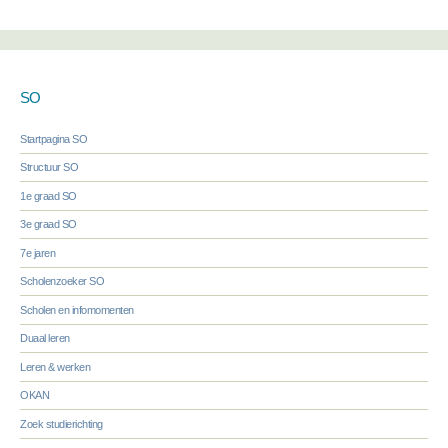
SO
Startpagina SO
Structuur SO
1e graad SO
3e graad SO
7e jaren
Scholenzoeker SO
Scholen en infomomenten
Duaal leren
Leren & werken
OKAN
Zoek studierichting