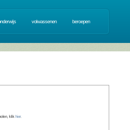
onderwijs
volwassenen
beroepen
holen, klik
hier
.