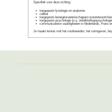
Specifiek voor deze richting :
toegepaste fysiologie en anatomie
celleer
toegepaste beweginswetenschappen (verantwoord bewege
toegepaste psychologie (o.a. ontwikkelingspsychologie
communicatieve vaardigheden in Nederlands, Frans e
Je maakt kennis met het voorbereiden, het vormgeven, bege