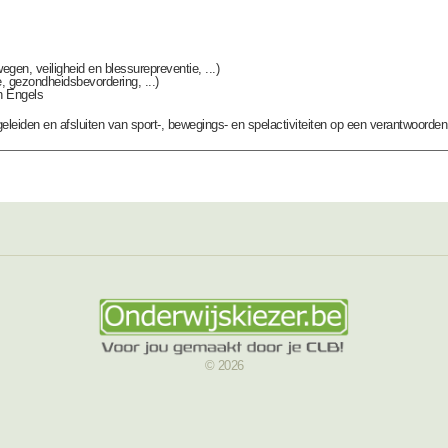
n, veiligheid en blessurepreventie, ...)
, gezondheidsbevordering, ...)
n Engels
leiden en afsluiten van sport-, bewegings- en spelactiviteiten op een verantwoorde
© 2026