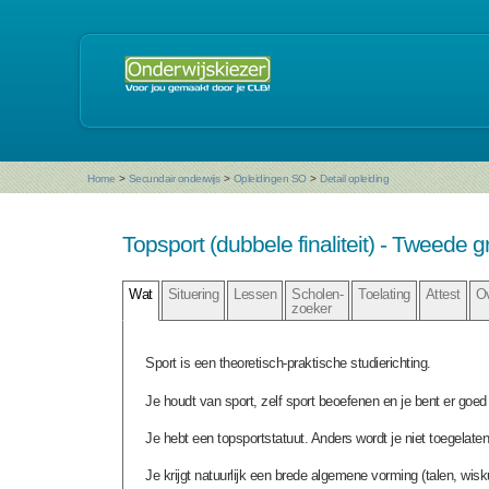
Home
>
Secundair onderwijs
>
Opleidingen SO
>
Detail opleiding
Topsport (dubbele finaliteit) - Tweede 
Wat
Situering
Lessen
Scholen-
Toelating
Attest
O
zoeker
Sport is een theoretisch-praktische studierichting.
Je houdt van sport, zelf sport beoefenen en je bent er goed 
Je hebt een topsportstatuut. Anders wordt je niet toegelaten
Je krijgt natuurlijk een brede algemene vorming (talen, wis