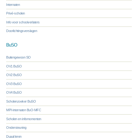
Internaten
Privé-scholen
Info voor schoolverlaters
Doorlichtingsverslagen
BuSO
Buitengewoon SO
OV1 BuSO
OV2 BuSO
OV3 BuSO
OV4 BuSO
Scholenzoeker BuSO
MPI-internaten BuO-MFC
Scholen en infomomenten
Ondersteuning
Duaal leren