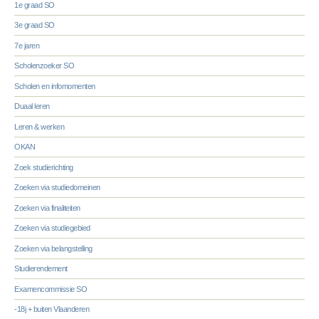
1e graad SO
3e graad SO
7e jaren
Scholenzoeker SO
Scholen en infomomenten
Duaal leren
Leren & werken
OKAN
Zoek studierichting
Zoeken via studiedomeinen
Zoeken via finaliteiten
Zoeken via studiegebied
Zoeken via belangstelling
Studierendement
Examencommissie SO
-18j + buiten Vlaanderen