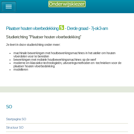
Plaatser houten vloerbedekking
- Derde graad - 7j-ok3-am
Studierichting "Plaatser houten vloerbedekking"
Je leert in deze studierichting onder meer:
machinale bewerkingen met houtbewerkingsmachines in het atelier om houten
vloerdelen voor te bereiden
bewerkingen met mobiele houtbewerkingsmachines op de werf
moderne en klassieke technologieën, uitvoeringsmethoden en -technieken voor de
plaatser houten vloerbedekking
modelleren
SO
Startpagina SO
Structuur SO