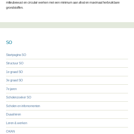
milieubewust en circulair werken met een minimum aan afval en maximaal herbruikbare
grondstoffen.
SO
Startpagina SO
Structuur SO
1e graad SO
3e graad SO
7e jaren
Scholenzoeker SO
Scholen en infomomenten
Duaal leren
Leren & werken
OKAN