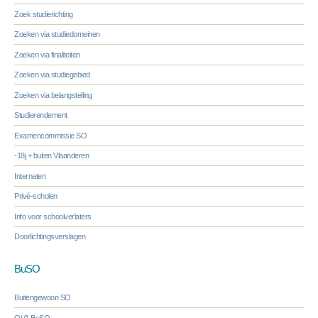
Zoek studierichting
Zoeken via studiedomeinen
Zoeken via finaliteiten
Zoeken via studiegebied
Zoeken via belangstelling
Studierendement
Examencommissie SO
-18j + buiten Vlaanderen
Internaten
Privé-scholen
Info voor schoolverlaters
Doorlichtingsverslagen
BuSO
Buitengewoon SO
OV1 BuSO