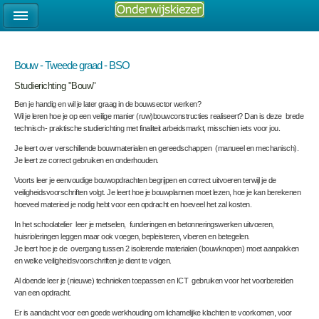
Bouw - Tweede graad - BSO
Studierichting "Bouw"
Ben je handig en wil je later graag in de bouwsector werken?
Wil je leren hoe je op een veilige manier (ruw)bouwconstructies realiseert? Dan is deze brede
technisch- praktische studierichting met finaliteit arbeidsmarkt, misschien iets voor jou.
Je leert over verschillende bouwmaterialen en gereedschappen (manueel en mechanisch).
Je leert ze correct gebruiken en onderhouden.
Voorts leer je eenvoudige bouwopdrachten begrijpen en correct uitvoeren terwijl je de
veiligheidsvoorschriften volgt. Je leert hoe je bouwplannen moet lezen, hoe je kan berekenen
hoeveel materieel je nodig hebt voor een opdracht en hoeveel het zal kosten.
In het schoolatelier leer je metselen, funderingen en betonneringswerken uitvoeren,
huisrioleringen leggen maar ook voegen, bepleisteren, vloeren en betegelen.
Je leert hoe je de overgang tussen 2 isolerende materialen (bouwknopen) moet aanpakken
en welke veiligheidsvoorschriften je dient te volgen.
Al doende leer je (nieuwe) technieken toepassen en ICT gebruiken voor het voorbereiden
van een opdracht.
Er is aandacht voor een goede werkhouding om lichamelijke klachten te voorkomen, voor