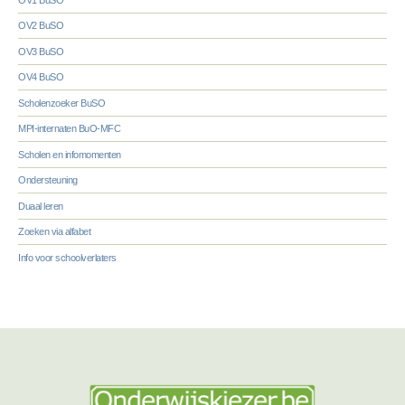
OV2 BuSO
OV3 BuSO
OV4 BuSO
Scholenzoeker BuSO
MPI-internaten BuO-MFC
Scholen en infomomenten
Ondersteuning
Duaal leren
Zoeken via alfabet
Info voor schoolverlaters