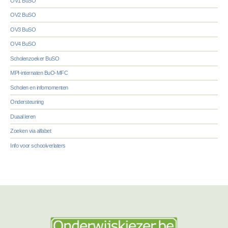
OV1 BuSO
OV2 BuSO
OV3 BuSO
OV4 BuSO
Scholenzoeker BuSO
MPI-internaten BuO-MFC
Scholen en infomomenten
Ondersteuning
Duaal leren
Zoeken via alfabet
Info voor schoolverlaters