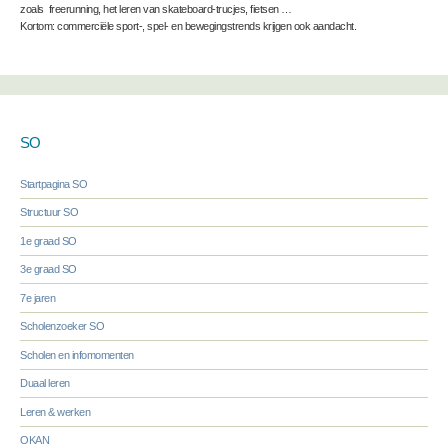
zoals freerunning, het leren van skateboard-trucjes, fietsen …
Kortom: commerciële sport-, spel- en bewegingstrends krijgen ook aandacht.
SO
Startpagina SO
Structuur SO
1e graad SO
3e graad SO
7e jaren
Scholenzoeker SO
Scholen en infomomenten
Duaal leren
Leren & werken
OKAN