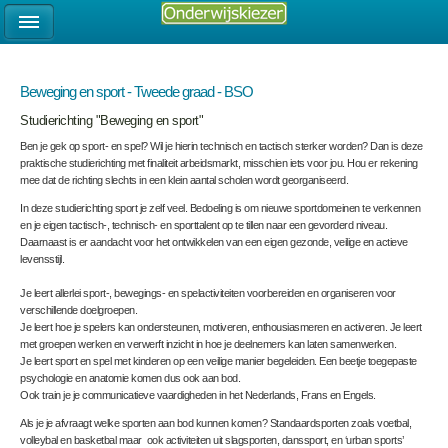
Beweging en sport - Tweede graad - BSO
Studierichting "Beweging en sport"
Ben je gek op sport- en spel? Wil je hierin technisch en tactisch sterker worden? Dan is deze
praktische studierichting met finaliteit arbeidsmarkt, misschien iets voor jou. Hou er rekening
mee dat de richting slechts in een klein aantal scholen wordt georganiseerd.
In deze studierichting sport je zelf veel. Bedoeling is om nieuwe sportdomeinen te verkennen
en je eigen tactisch-, technisch- en sporttalent op te tillen naar een gevorderd niveau.
Daarnaast is er aandacht voor het ontwikkelen van een eigen gezonde, veilige en actieve
levensstijl.
Je leert allerlei sport-, bewegings- en spelactiviteiten voorbereiden en organiseren voor
verschillende doelgroepen.
Je leert hoe je spelers kan ondersteunen, motiveren, enthousiasmeren en activeren. Je leert
met groepen werken en verwerft inzicht in hoe je deelnemers kan laten samenwerken.
Je leert sport en spel met kinderen op een veilige manier begeleiden. Een beetje toegepaste
psychologie en anatomie komen dus ook aan bod.
Ook train je je communicatieve vaardigheden in het Nederlands, Frans en Engels.
Als je je afvraagt welke sporten aan bod kunnen komen? Standaardsporten zoals voetbal,
volleybal en basketbal maar ook activiteiten uit slagsporten, danssport, en ‘urban sports’