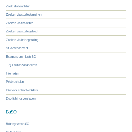
Zoek studierichting
Zoeken via studiedomeinen
Zoeken via finaliteiten
Zoeken via studiegebied
Zoeken via belangstelling
Studierendement
Examencommissie SO
-18j + buiten Vlaanderen
Internaten
Privé-scholen
Info voor schoolverlaters
Doorlichtingsverslagen
BuSO
Buitengewoon SO