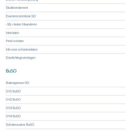
Studierendement
Examencommissie SO
-18j + buiten Vlaanderen
Internaten
Privé-scholen
Info voor schoolverlaters
Doorlichtingsverslagen
BuSO
Buitengewoon SO
OV1 BuSO
OV2 BuSO
OV3 BuSO
OV4 BuSO
Scholenzoeker BuSO