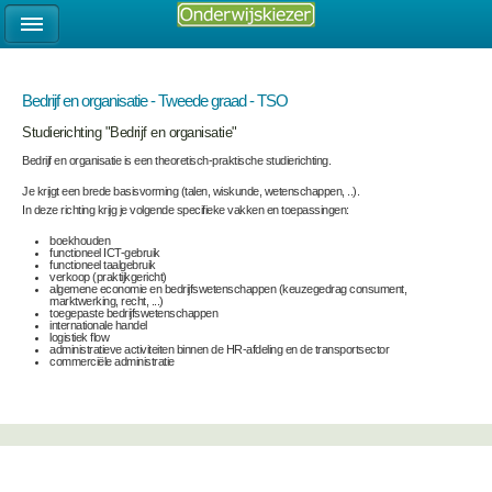
Bedrijf en organisatie - Tweede graad - TSO
Studierichting "Bedrijf en organisatie"
Bedrijf en organisatie is een theoretisch-praktische studierichting.
Je krijgt een brede basisvorming (talen, wiskunde, wetenschappen, ..).
In deze richting krijg je volgende specifieke vakken en toepassingen:
boekhouden
functioneel ICT-gebruik
functioneel taalgebruik
verkoop (praktijkgericht)
algemene economie en bedrijfswetenschappen (keuzegedrag consument,
marktwerking, recht, ...)
toegepaste bedrijfswetenschappen
internationale handel
logistiek flow
administratieve activiteiten binnen de HR-afdeling en de transportsector
commerciële administratie