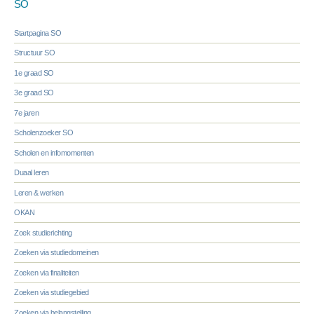
SO
Startpagina SO
Structuur SO
1e graad SO
3e graad SO
7e jaren
Scholenzoeker SO
Scholen en infomomenten
Duaal leren
Leren & werken
OKAN
Zoek studierichting
Zoeken via studiedomeinen
Zoeken via finaliteiten
Zoeken via studiegebied
Zoeken via belangstelling