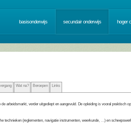
basisonderwijs
secundair onderwijs
hoger 
vergang
Wat na?
Beroepen
Links
p de arbeidsmarkt, verder uitgediept en aangevuld. De opleiding is vooral praktisch o
che technieken (reglementen, navigatie instrumenten, weerkunde, …) en scheepswe