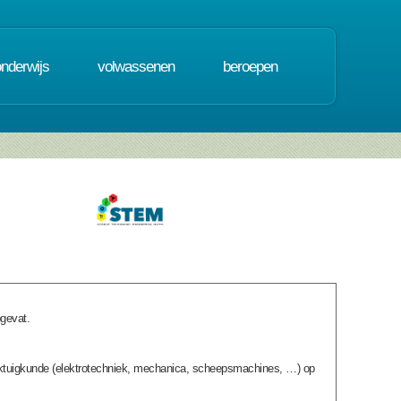
onderwijs
volwassenen
beroepen
pgevat.
rktuigkunde (elektrotechniek, mechanica, scheepsmachines, …) op