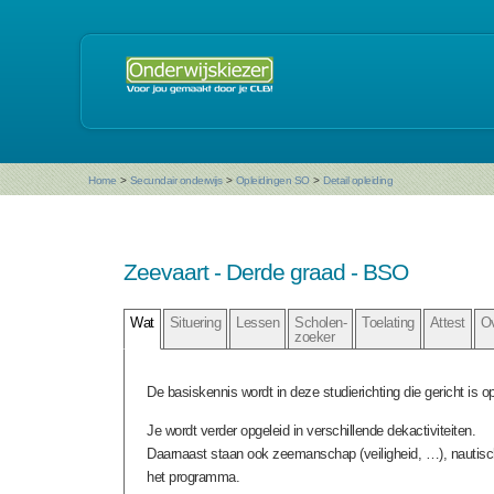
Home
>
Secundair onderwijs
>
Opleidingen SO
>
Detail opleiding
Zeevaart - Derde graad - BSO
Wat
Situering
Lessen
Scholen-
Toelating
Attest
O
zoeker
De basiskennis wordt in deze studierichting die gericht is o
Je wordt verder opgeleid in verschillende dekactiviteiten.
Daarnaast staan ook zeemanschap (veiligheid, …), nautis
het programma.