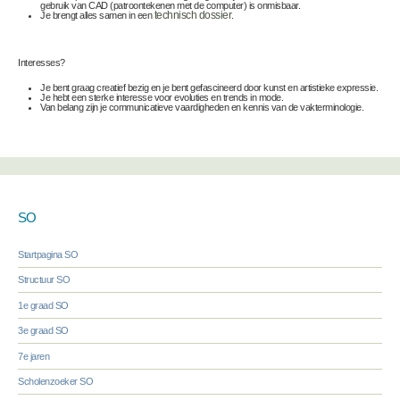
gebruik van CAD (patroontekenen met de computer) is onmisbaar.
Je brengt alles samen in een
technisch dossier
.
Interesses?
Je bent graag creatief bezig en je bent gefascineerd door kunst en artistieke expressie.
Je hebt een sterke interesse voor evoluties en trends in mode.
Van belang zijn je communicatieve vaardigheden en kennis van de vakterminologie.
SO
Startpagina SO
Structuur SO
1e graad SO
3e graad SO
7e jaren
Scholenzoeker SO