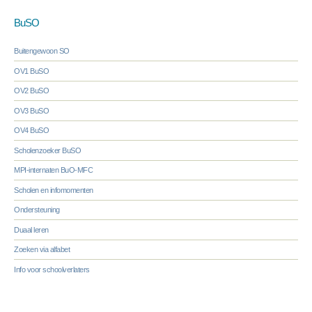
BuSO
Buitengewoon SO
OV1 BuSO
OV2 BuSO
OV3 BuSO
OV4 BuSO
Scholenzoeker BuSO
MPI-internaten BuO-MFC
Scholen en infomomenten
Ondersteuning
Duaal leren
Zoeken via alfabet
Info voor schoolverlaters