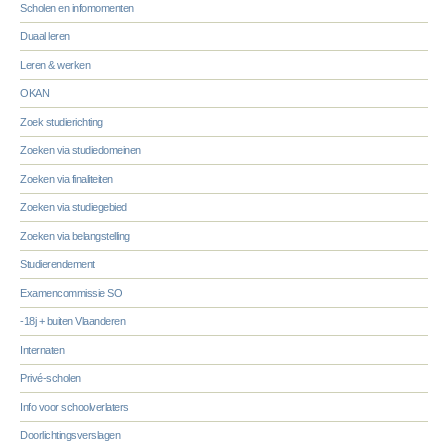
Scholen en infomomenten
Duaal leren
Leren & werken
OKAN
Zoek studierichting
Zoeken via studiedomeinen
Zoeken via finaliteiten
Zoeken via studiegebied
Zoeken via belangstelling
Studierendement
Examencommissie SO
-18j + buiten Vlaanderen
Internaten
Privé-scholen
Info voor schoolverlaters
Doorlichtingsverslagen