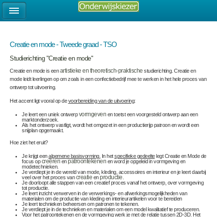
Creatie en mode - Tweede graad - TSO
Studierichting "Creatie en mode"
Creatie en mode is een
artistieke en theoretisch-praktische
studierichting. Creatie en
mode leidt leerlingen op om zoals in een confectiebedrijf mee te werken in het hele proces van
ontwerp tot uitvoering.
Het accent ligt vooral op de
voorbereiding van de uitvoering
:
Je leert een uniek ontwerp
vormgeven
en toetst een voorgesteld ontwerp aan een
marktonderzoek.
Als het ontwerp vastligt, wordt het omgezet in een productierijp patroon en wordt een
snijplan opgemaakt.
Hoe ziet het eruit?
Je krijgt een
algemene basisvorming.
In het
specifieke gedeelte
legt Creatie en Mode de
focus op
creëren
en
patroontekenen
en word je opgeleid in vormgeving en
modetechnieken.
Je verdiept je in de wereld van mode, kleding, accessoires en interieur en je leert daarbij
veel over het proces van
creatie
en
productie.
Je doorloopt alle stappen van een creatief proces vanaf het ontwerp, over vormgeving
tot productie.
Je leert inzicht verwerven in de verwerkings- en afwerkingsmogelijkheden van
materialen om de productie van kleding en interieurartikelen voor te bereiden
Je leert technieken beheersen om patronen te tekenen.
Je verdiept je in de technieken en materialen om een model kwalitatief te produceren.
Voor het patroontekenen en de vormgeving werk je met de relatie tussen 2D-3D. Het