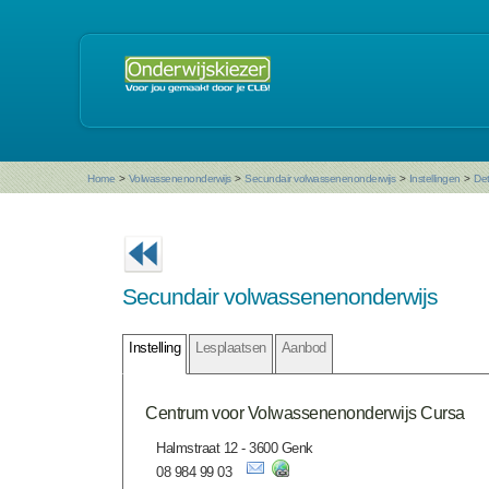
Home
>
Volwassenenonderwijs
>
Secundair volwassenenonderwijs
>
Instellingen
>
Det
Secundair volwassenenonderwijs
Instelling
Lesplaatsen
Aanbod
Centrum voor Volwassenenonderwijs Cursa
Halmstraat 12 - 3600 Genk
08 984 99 03