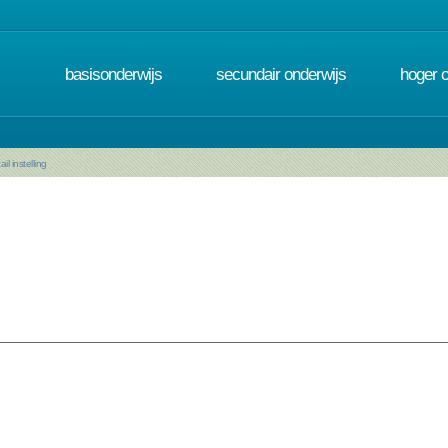
basisonderwijs
secundair onderwijs
hoger 
ail instelling