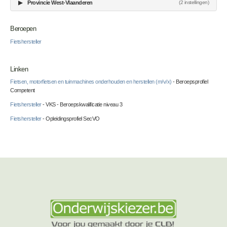
▶
Provincie West-Vlaanderen
(2 instellingen)
Beroepen
Fietshersteller
Linken
Fietsen, motorfietsen en tuinmachines onderhouden en herstellen (m/v/x)
- Beroepsprofiel
Competent
Fietshersteller
- VKS - Beroepskwalificatie niveau 3
Fietshersteller
- Opleidingsprofiel SecVO