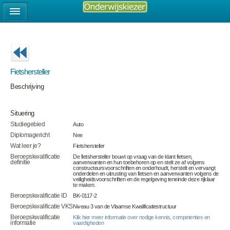
Fietshersteller
Beschrijving
Situering
Studiegebied
Auto
Diplomagericht
Nee
Wat leer je?
Fietshersteller
Beroepskwalificatie
De fietshersteller bouwt op vraag van de klant fietsen,
definitie
aanverwanten en hun toebehoren op en stelt ze af volgens
constructeursvoorschriften en onderhoudt, herstelt en vervangt
onderdelen en uitrusting van fietsen en aanverwanten volgens de
veiligheidsvoorschriften en de regelgeving teneinde deze rijklaar
te maken.
Beroepskwalificatie ID
BK-0117-2
Beroepskwalificatie VKS
Niveau 3 van de Vlaamse Kwalificatiestructuur
Beroepskwalificatie
Klik hier meer informatie over nodige kennis, competenties en
informatie
vaardigheden