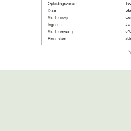
Opleidingsvariant
Tec
Duur
Sta
Studiebewijs
Cer
Ingericht
Ja
Studieomvang
640
Einddatum
202
Pa