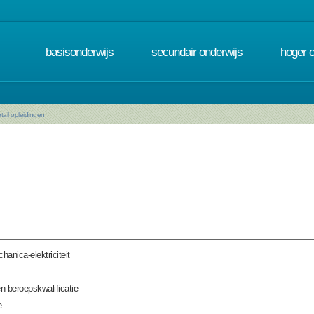
basisonderwijs
secundair onderwijs
hoger 
tail opleidingen
hanica-elektriciteit
n beroepskwalificatie
e