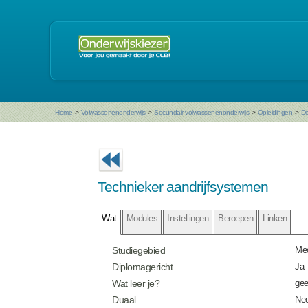
Home
>
Volwassenenonderwijs
>
Secundair volwassenenonderwijs
>
Opleidingen
>
De
Technieker aandrijfsystemen
Wat
Modules
Instellingen
Beroepen
Linken
Studiegebied
Mec
Diplomagericht
Ja
Wat leer je?
gee
Duaal
Ne