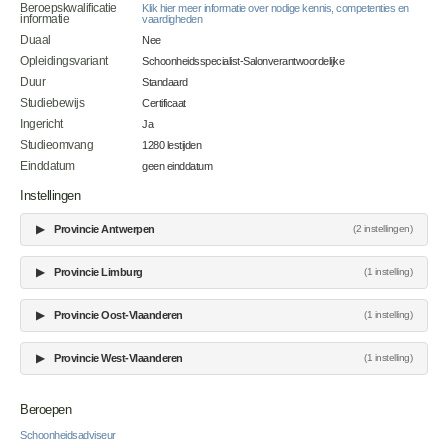
Beroepskwalificatie
Klik hier meer informatie over nodige kennis, competenties en
informatie
vaardigheden
Duaal
Nee
Opleidingsvariant
Schoonheidsspecialist-Salonverantwoordelijke
Duur
Standaard
Studiebewijs
Certificaat
Ingericht
Ja
Studieomvang
1280 lestijden
Einddatum
geen einddatum
Instellingen
▶
Provincie Antwerpen
(2 instellingen)
▶
Provincie Limburg
(1 instelling)
▶
Provincie Oost-Vlaanderen
(1 instelling)
▶
Provincie West-Vlaanderen
(1 instelling)
Beroepen
Schoonheidsadviseur