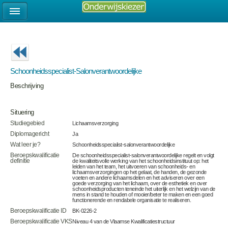
Schoonheidsspecialist-Salonverantwoordelijke
Beschrijving
Situering
Studiegebied
Lichaamsverzorging
Diplomagericht
Ja
Wat leer je?
Schoonheidsspecialist-salonverantwoordelijke
Beroepskwalificatie
De schoonheidsspecialist-salonverantwoordelijke regelt en volgt
definitie
de kwaliteitsvolle werking van het schoonheidsinstituut op: het
leiden van het team, het uitvoeren van schoonheids- en
lichaamsverzorgingen op het gelaat, de handen, de gezonde
voeten en andere lichaamsdelen en het adviseren over een
goede verzorging van het lichaam, over de esthetiek en over
schoonheidsproducten teneinde het uiterlijk en het welzijn van de
mens in stand te houden of mooier/beter te maken en een goed
functionerende en rendabele organisatie te realiseren.
Beroepskwalificatie ID
BK-0226-2
Beroepskwalificatie VKS
Niveau 4 van de Vlaamse Kwalificatiestructuur