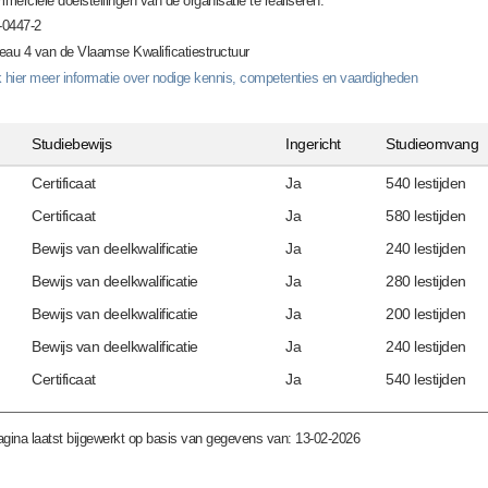
merciële doelstellingen van de organisatie te realiseren.
0447-2
eau 4 van de Vlaamse Kwalificatiestructuur
k hier meer informatie over nodige kennis, competenties en vaardigheden
Studiebewijs
Ingericht
Studieomvang
Certificaat
Ja
540 lestijden
Certificaat
Ja
580 lestijden
Bewijs van deelkwalificatie
Ja
240 lestijden
Bewijs van deelkwalificatie
Ja
280 lestijden
Bewijs van deelkwalificatie
Ja
200 lestijden
Bewijs van deelkwalificatie
Ja
240 lestijden
Certificaat
Ja
540 lestijden
gina laatst bijgewerkt op basis van gegevens van: 13-02-2026