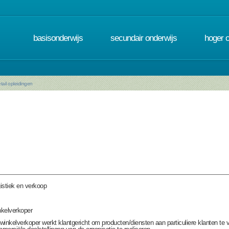
basisonderwijs
secundair onderwijs
hoger 
tail opleidingen
istiek en verkoop
kelverkoper
winkelverkoper werkt klantgericht om producten/diensten aan particuliere klanten te