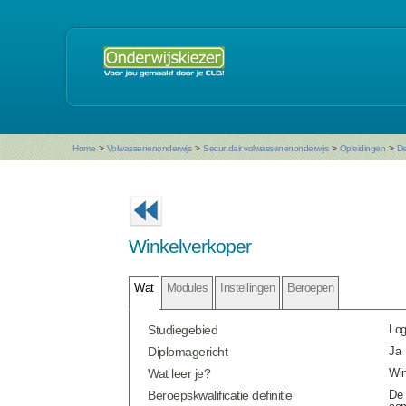
Home
>
Volwassenenonderwijs
>
Secundair volwassenenonderwijs
>
Opleidingen
>
De
Winkelverkoper
Wat
Modules
Instellingen
Beroepen
Studiegebied
Log
Diplomagericht
Ja
Wat leer je?
Win
Beroepskwalificatie definitie
De 