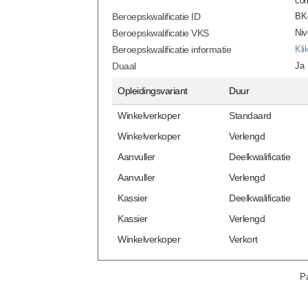
com
Beroepskwalificatie ID
BK-
Beroepskwalificatie VKS
Niv
Beroepskwalificatie informatie
Kli
Duaal
Ja
Opleidingsvariant
Duur
Winkelverkoper
Standaard
Winkelverkoper
Verlengd
Aanvuller
Deelkwalificatie
Aanvuller
Verlengd
Kassier
Deelkwalificatie
Kassier
Verlengd
Winkelverkoper
Verkort
Pa