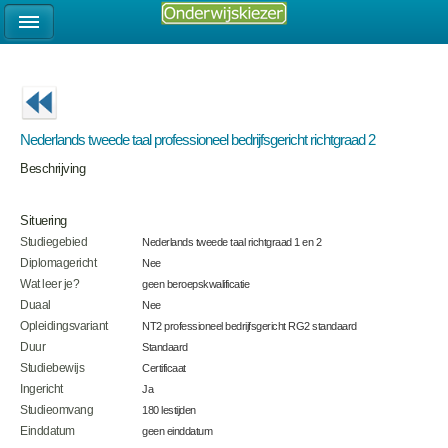
Nederlands tweede taal professioneel bedrijfsgericht richtgraad 2
Beschrijving
Situering
Studiegebied
Nederlands tweede taal richtgraad 1 en 2
Diplomagericht
Nee
Wat leer je?
geen beroepskwalificatie
Duaal
Nee
Opleidingsvariant
NT2 professioneel bedrijfsgericht RG2 standaard
Duur
Standaard
Studiebewijs
Certificaat
Ingericht
Ja
Studieomvang
180 lestijden
Einddatum
geen einddatum