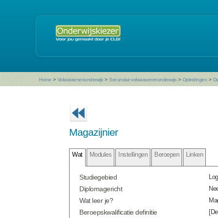
Home
>
Volwassenenonderwijs
>
Secundair volwassenenonderwijs
>
Opleidingen
>
De
Magazijnier
Wat
Modules
Instellingen
Beroepen
Linken
Studiegebied
Log
Diplomagericht
Ne
Wat leer je?
Mag
Beroepskwalificatie definitie
[De