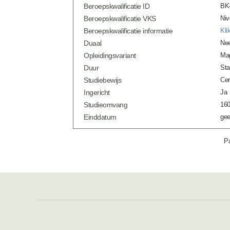
Beroepskwalificatie ID
BK-
Beroepskwalificatie VKS
Niv
Beroepskwalificatie informatie
Kli
Duaal
Ne
Opleidingsvariant
Mag
Duur
Sta
Studiebewijs
Cer
Ingericht
Ja
Studieomvang
160
Einddatum
gee
Pa