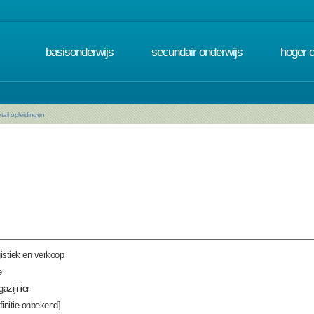
basisonderwijs
secundair onderwijs
hoger 
tail opleidingen
istiek en verkoop
e
azijnier
finitie onbekend]