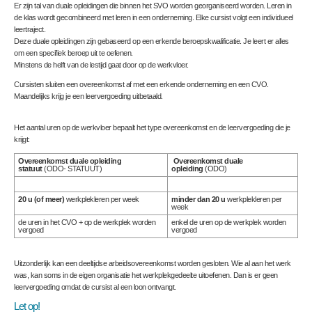
Er zijn tal van duale opleidingen die binnen het SVO worden georganiseerd worden. Leren in
de klas wordt gecombineerd met leren in een onderneming. Elke cursist volgt een individueel
leertraject.
Deze duale opleidingen zijn gebaseerd op een erkende beroepskwalificatie. Je leert er alles
om een specifiek beroep uit te oefenen.
Minstens de helft van de lestijd gaat door op de werkvloer.
Cursisten sluiten een overeenkomst af met een erkende onderneming en een CVO.
Maandelijks krijg je een leervergoeding uitbetaald.
Het aantal uren op de werkvloer bepaalt het type overeenkomst en de leervergoeding die je
krijgt:
Overeenkomst duale opleiding
Overeenkomst duale
statuut
(ODO- STATUUT)
opleiding
(ODO)
20 u (of meer)
werkplekleren per week
minder dan 20 u
werkplekleren per
week
de uren in het CVO + op de werkplek worden
enkel de uren op de werkplek worden
vergoed
vergoed
Uitzonderlijk kan een deeltijdse arbeidsovereenkomst worden gesloten. Wie al aan het werk
was, kan soms in de eigen organisatie het werkplekgedeelte uitoefenen. Dan is er geen
leervergoeding omdat de cursist al een loon ontvangt.
Let op!