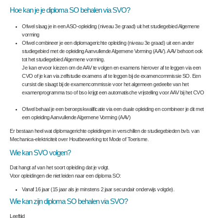
Hoe kan je je diploma SO behalen via SVO?
Ofwel slaag je in een ASO-opleiding (niveau 3
e
graad) uit het studiegebied Algemene
vorming
Ofwel combineer je een diplomagerichte opleiding (niveau 3
e
graad) uit een ander
studiegebied met de opleiding Aanvullende Algemene Vorming (AAV). AAV behoort ook
tot het studiegebied Algemene vorming.
Je kan ervoor kiezen om de AAV te volgen en examens hierover af te leggen via een
CVO of je kan via zelfstudie examens af te leggen bij de examencommissie SO. Een
cursist die slaagt bij de examencommissie voor het algemeen gedeelte van het
examenprogramma tso of bso krijgt een automatische vrijstelling voor AAV bij het CVO
Ofwel behaal je een beroepskwalificatie via een duale opleiding en combineer je dit met
een opleiding Aanvullende Algemene Vorming (AAV)
Er bestaan heel wat diplomagerichte opleidingen in verschillen de studiegebieden bvb. van
Mechanica-elektriciteit over Houtbewerking tot Mode of Toerisme.
Wie kan SVO volgen?
Dat hangt af van het soort opleiding dat je volgt.
Voor opleidingen die
niet
leiden naar een diploma SO:
Vanaf 16 jaar (15 jaar als je minstens 2 jaar secundair onderwijs volgde).
Wie kan zijn diploma SO behalen via SVO?
Leeftijd