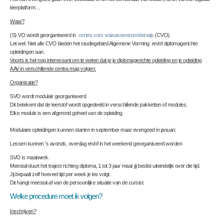
leerplatform…
Waar?
(S) VO wordt georganiseerd in
centra voor volwassenenonderwijs
(CVO).
Let wel: Niet alle CVO bieden het studiegebied Algemene Vorming en/of diplomagerichte
opleidingen aan.
Voorts is het nog interessant om te weten dat je je diplomagerichte opleiding en je opleiding
AAV in verschillende centra mag volgen.
Organisatie?
SVO wordt modulair georganiseerd.
Dit betekent dat de leerstof wordt opgedeeld in verschillende pakketten of modules.
Elke module is een afgerond geheel van de opleiding.
Modulaire opleidingen kunnen starten in september maar evengoed in januari.
Lessen kunnen ’s avonds, overdag en/of in het weekend georganiseerd worden
SVO is maatwerk.
Meestal duurt het traject richting diploma, 1 tot 3 jaar maar jij beslist uiteindelijk over die tijd.
Jij bepaalt zelf hoeveel tijd per week je les volgt.
Dit hangt meestal af van de persoonlijke situatie van de cursist.
Welke procedure moet ik volgen?
Inschrijven?