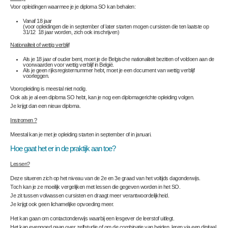
Voor opleidingen waarmee je je diploma SO kan behalen:
Vanaf 18 jaar
(voor opleidingen die in september of later starten mogen cursisten die ten laatste op
31/12 18 jaar worden, zich ook inschrijven)
Nationaliteit of wettig verblijf
Als je 18 jaar of ouder bent, moet je de Belgische nationaliteit bezitten of voldoen aan de
voorwaarden voor wettig verblijf in België.
Als je geen rijksregisternummer hebt, moet je een document van wettig verblijf
voorleggen.
Vooropleiding
is meestal niet nodig.
Ook als je al een diploma SO hebt, kan je nog een diplomagerichte opleiding volgen.
Je krijgt dan een nieuw diploma.
Instromen ?
Meestal kan je met je opleiding starten in september of in januari.
Hoe gaat het er in de praktijk aan toe?
Lessen?
Deze situeren zich op het niveau van de 2
e
en 3
e
graad van het voltijds dagonderwijs.
Toch kan je ze moeilijk vergelijken met lessen die gegeven worden in het SO.
Je zit tussen volwassen cursisten en draagt meer verantwoordelijkheid.
Je krijgt ook geen lichamelijke opvoeding meer.
Het kan gaan om contactonderwijs waarbij een lesgever de leerstof uitlegt.
Het kan evengoed gaan over zelfstudie of om de combinatie van beiden, leren via een digitaal