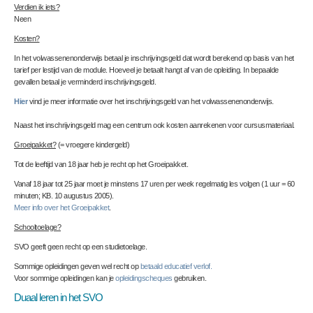
Verdien ik iets?
Neen
Kosten?
In het volwassenenonderwijs betaal je inschrijvingsgeld dat wordt berekend op basis van het
tarief per lestijd van de module. Hoeveel je betaalt hangt af van de opleiding. In bepaalde
gevallen betaal je verminderd inschrijvingsgeld.
Hier
vind je meer informatie over het inschrijvingsgeld van het volwassenenonderwijs.
Naast het inschrijvingsgeld mag een centrum ook kosten aanrekenen voor cursusmateriaal.
Groeipakket?
(= vroegere kindergeld)
Tot de leeftijd van 18 jaar heb je recht op het Groeipakket.
Vanaf 18 jaar tot 25 jaar moet je minstens 17 uren per week regelmatig les volgen (1 uur = 60
minuten; KB. 10 augustus 2005).
Meer info over het Groeipakket
.
Schooltoelage?
SVO geeft geen recht op een studietoelage.
Sommige opleidingen geven wel recht op
betaald educatief verlof.
Voor sommige opleidingen kan je
opleidingscheques
gebruiken.
Duaal leren in het SVO