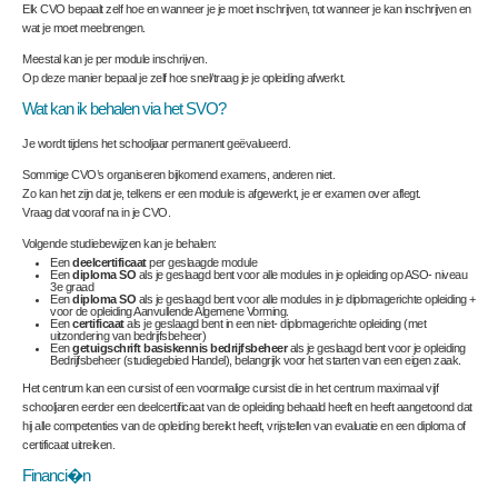
Elk CVO bepaalt zelf hoe en wanneer je je moet inschrijven, tot wanneer je kan inschrijven en
wat je moet meebrengen.
Meestal kan je per module inschrijven.
Op deze manier bepaal je zelf hoe snel/traag je je opleiding afwerkt.
Wat kan ik behalen via het SVO?
Je wordt tijdens het schooljaar permanent geëvalueerd.
Sommige CVO’s organiseren bijkomend examens, anderen niet.
Zo kan het zijn dat je, telkens er een module is afgewerkt, je er examen over aflegt.
Vraag dat vooraf na in je CVO.
Volgende studiebewijzen kan je behalen:
Een
deelcertificaat
per geslaagde module
Een
diploma SO
als je geslaagd bent voor alle modules in je opleiding op ASO- niveau
3
e
graad
Een
diploma SO
als je geslaagd bent voor alle modules in je diplomagerichte opleiding +
voor de opleiding Aanvullende Algemene Vorming.
Een
certificaat
als je geslaagd bent in een niet- diplomagerichte opleiding (met
uitzondering van bedrijfsbeheer)
Een
getuigschrift basiskennis bedrijfsbeheer
als je geslaagd bent voor je opleiding
Bedrijfsbeheer (studiegebied Handel), belangrijk voor het starten van een eigen zaak.
Het centrum kan een cursist of een voormalige cursist die in het centrum maximaal vijf
schooljaren eerder een deelcertificaat van de opleiding behaald heeft en heeft aangetoond dat
hij alle competenties van de opleiding bereikt heeft, vrijstellen van evaluatie en een diploma of
certificaat uitreiken.
Financi�n