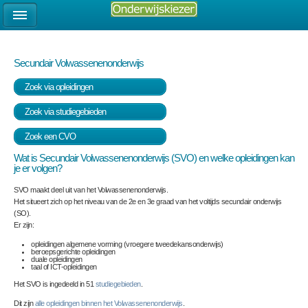
Secundair Volwassenenonderwijs
Zoek via opleidingen
Zoek via studiegebieden
Zoek een CVO
Wat is Secundair Volwassenenonderwijs (SVO) en welke opleidingen kan
je er volgen?
SVO maakt deel uit van het Volwassenenonderwijs.
Het situeert zich op het niveau van de 2
e
en 3
e
graad van het voltijds secundair onderwijs
(SO).
Er zijn:
opleidingen algemene vorming (vroegere tweedekansonderwijs)
beroepsgerichte opleidingen
duale opleidingen
taal of ICT-opleidingen
Het SVO is ingedeeld in 51
studiegebieden
.
Dit zijn
alle opleidingen binnen het Volwassenenonderwijs
.