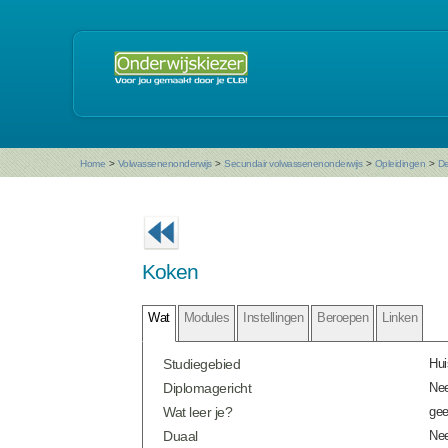
Home
>
Volwassenenonderwijs
>
Secundair volwassenenonderwijs
>
Opleidingen
>
De
Koken
Wat
Modules
Instellingen
Beroepen
Linken
Studiegebied
Hui
Diplomagericht
Ne
Wat leer je?
gee
Duaal
Ne