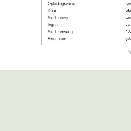
Opleidingsvariant
Ko
Duur
Sta
Studiebewijs
Cer
Ingericht
Ja
Studieomvang
480
Einddatum
gee
Pa