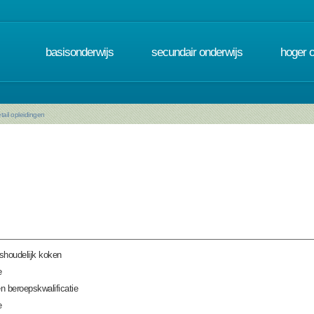
basisonderwijs
secundair onderwijs
hoger 
tail opleidingen
shoudelijk koken
e
n beroepskwalificatie
e