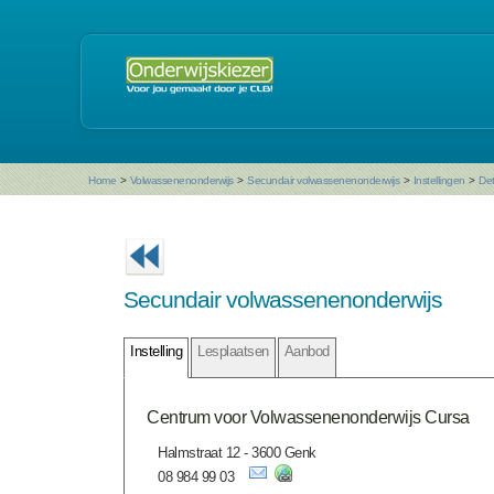
Home
>
Volwassenenonderwijs
>
Secundair volwassenenonderwijs
>
Instellingen
>
Det
Secundair volwassenenonderwijs
Instelling
Lesplaatsen
Aanbod
Centrum voor Volwassenenonderwijs Cursa
Halmstraat 12 - 3600 Genk
08 984 99 03