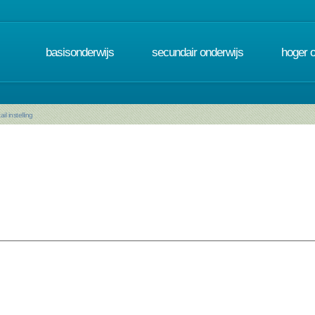
basisonderwijs
secundair onderwijs
hoger 
ail instelling