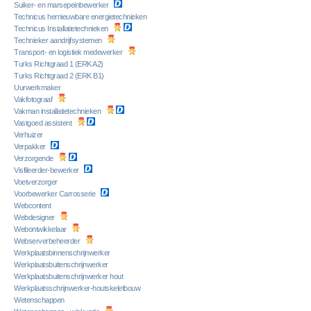
Suiker- en marsepeinbewerker
Technicus hernieuwbare energietechnieken
Technicus Installatietechnieken
Technieker aandrijfsystemen
Transport- en logistiek medewerker
Turks Richtgraad 1 (ERK A2)
Turks Richtgraad 2 (ERK B1)
Uurwerkmaker
Vakfotograaf
Vakman installatietechnieken
Vastgoed assistent
Verhuizer
Verpakker
Verzorgende
Visfileerder-bewerker
Voetverzorger
Voorbewerker Carrosserie
Webcontent
Webdesigner
Webontwikkelaar
Webserverbeheerder
Werkplaatsbinnenschrijnwerker
Werkplaatsbuitenschrijnwerker
Werkplaatsbuitenschrijnwerker hout
Werkplaatsschrijnwerker-houtskeletbouw
Wetenschappen