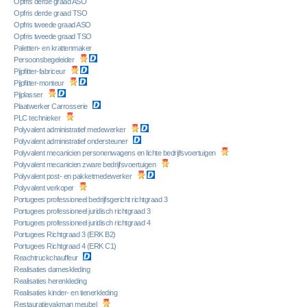
Opfris derde graad ASO
Opfris derde graad TSO
Opfris tweede graad ASO
Opfris tweede graad TSO
Paletten- en krattenmaker
Persoonsbegeleider
Pijpfitter-fabriceur
Pijpfitter-monteur
Pijplasser
Plaatwerker Carrosserie
PLC technieker
Polyvalent administratief medewerker
Polyvalent administratief ondersteuner
Polyvalent mecanicien personenwagens en lichte bedrijfsvoertuigen
Polyvalent mecanicien zware bedrijfsvoertuigen
Polyvalent post- en pakketmedewerker
Polyvalent verkoper
Portugees professioneel bedrijfsgericht richtgraad 3
Portugees professioneel juridisch richtgraad 3
Portugees professioneel juridisch richtgraad 4
Portugees Richtgraad 3 (ERK B2)
Portugees Richtgraad 4 (ERK C1)
Reachtruckchauffeur
Realisaties dameskleding
Realisaties herenkleding
Realisaties kinder- en tienerkleding
Restauratievakman meubel