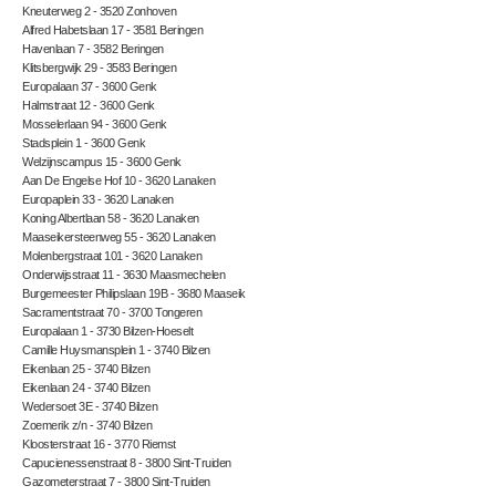
Kneuterweg 2 - 3520 Zonhoven
Alfred Habetslaan 17 - 3581 Beringen
Havenlaan 7 - 3582 Beringen
Klitsbergwijk 29 - 3583 Beringen
Europalaan 37 - 3600 Genk
Halmstraat 12 - 3600 Genk
Mosselerlaan 94 - 3600 Genk
Stadsplein 1 - 3600 Genk
Welzijnscampus 15 - 3600 Genk
Aan De Engelse Hof 10 - 3620 Lanaken
Europaplein 33 - 3620 Lanaken
Koning Albertlaan 58 - 3620 Lanaken
Maaseikersteenweg 55 - 3620 Lanaken
Molenbergstraat 101 - 3620 Lanaken
Onderwijsstraat 11 - 3630 Maasmechelen
Burgemeester Philipslaan 19B - 3680 Maaseik
Sacramentstraat 70 - 3700 Tongeren
Europalaan 1 - 3730 Bilzen-Hoeselt
Camille Huysmansplein 1 - 3740 Bilzen
Eikenlaan 25 - 3740 Bilzen
Eikenlaan 24 - 3740 Bilzen
Wedersoet 3E - 3740 Bilzen
Zoemerik z/n - 3740 Bilzen
Kloosterstraat 16 - 3770 Riemst
Capucienessenstraat 8 - 3800 Sint-Truiden
Gazometerstraat 7 - 3800 Sint-Truiden