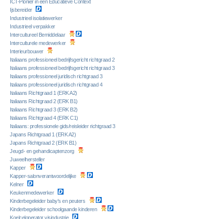
ICT-Pionier in een Educatieve Context
Ijsbereider
Industrieel isolatiewerker
Industrieel verpakker
Intercultureel Bemiddelaar
Interculturele medewerker
Interieurbouwer
Italiaans professioneel bedrijfsgericht richtgraad 2
Italiaans professioneel bedrijfsgericht richtgraad 3
Italiaans professioneel juridisch richtgraad 3
Italiaans professioneel juridisch richtgraad 4
Italiaans Richtgraad 1 (ERK A2)
Italiaans Richtgraad 2 (ERK B1)
Italiaans Richtgraad 3 (ERK B2)
Italiaans Richtgraad 4 (ERK C1)
Italiaans: professionele gids/reisleider richtgraad 3
Japans Richtgraad 1 (ERK A2)
Japans Richtgraad 2 (ERK B1)
Jeugd- en gehandicaptenzorg
Juweelhersteller
Kapper
Kapper-salonverantwoordelijke
Kelner
Keukenmedewerker
Kinderbegeleider baby's en peuters
Kinderbegeleider schoolgaande kinderen
Koelceloperator visindustrie