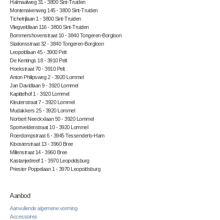
Halmaalweg 31 - 3800 Sint-Truiden
Montenakenweg 145 - 3800 Sint-Truiden
Tichelrijlaan 1 - 3800 Sint-Truiden
Vliegveldlaan 116 - 3800 Sint-Truiden
Bommershovenstraat 10 - 3840 Tongeren-Borgloon
Stationsstraat 32 - 3840 Tongeren-Borgloon
Leopoldlaan 45 - 3900 Pelt
De Kentings 18 - 3910 Pelt
Hoekstraat 70 - 3910 Pelt
Anton Philipsweg 2 - 3920 Lommel
Jan Davidlaan 9 - 3920 Lommel
Kapittelhof 1 - 3920 Lommel
Kleuterstraat 7 - 3920 Lommel
Mudakkers 25 - 3920 Lommel
Norbert Neeckxlaan 50 - 3920 Lommel
Sportveldenstraat 10 - 3920 Lommel
Roerdompstraat 6 - 3945 Tessenderlo-Ham
Kloosterstraat 13 - 3960 Bree
Millenstraat 14 - 3960 Bree
Kastanjedreef 1 - 3970 Leopoldsburg
Priester Poppelaan 1 - 3970 Leopoldsburg
Aanbod
Aanvullende algemene vorming
Accessoires