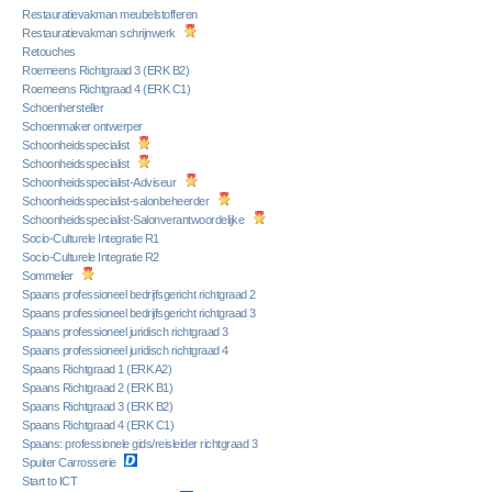
Restauratievakman meubelstofferen
Restauratievakman schrijnwerk
Retouches
Roemeens Richtgraad 3 (ERK B2)
Roemeens Richtgraad 4 (ERK C1)
Schoenhersteller
Schoenmaker ontwerper
Schoonheidsspecialist
Schoonheidsspecialist
Schoonheidsspecialist-Adviseur
Schoonheidsspecialist-salonbeheerder
Schoonheidsspecialist-Salonverantwoordelijke
Socio-Culturele Integratie R1
Socio-Culturele Integratie R2
Sommelier
Spaans professioneel bedrijfsgericht richtgraad 2
Spaans professioneel bedrijfsgericht richtgraad 3
Spaans professioneel juridisch richtgraad 3
Spaans professioneel juridisch richtgraad 4
Spaans Richtgraad 1 (ERK A2)
Spaans Richtgraad 2 (ERK B1)
Spaans Richtgraad 3 (ERK B2)
Spaans Richtgraad 4 (ERK C1)
Spaans: professionele gids/reisleider richtgraad 3
Spuiter Carrosserie
Start to ICT