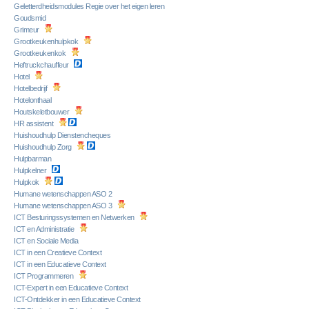
Geletterdheidsmodules Regie over het eigen leren
Goudsmid
Grimeur
Grootkeukenhulpkok
Grootkeukenkok
Heftruckchauffeur
Hotel
Hotelbedrijf
Hotelonthaal
Houtskeletbouwer
HR assistent
Huishoudhulp Dienstencheques
Huishoudhulp Zorg
Hulpbarman
Hulpkelner
Hulpkok
Humane wetenschappen ASO 2
Humane wetenschappen ASO 3
ICT Besturingssystemen en Netwerken
ICT en Administratie
ICT en Sociale Media
ICT in een Creatieve Context
ICT in een Educatieve Context
ICT Programmeren
ICT-Expert in een Educatieve Context
ICT-Ontdekker in een Educatieve Context