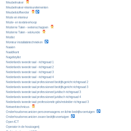
Meubelmaker
Meubelmaker-interieurelementen
Meubelstoffeerder
Mode en interieur
Mode- en textielverkoop
Moderne Talen - wetenschappen
Moderne Talen - wiskunde
Modist
Monteur installatietechnieken
Naaien
Naaldkant
Nagelstylist
Nederlands tweede taal - richtgraad 1
Nederlands tweede taal - richtgraad 2
Nederlands tweede taal - richtgraad 3
Nederlands tweede taal - richtgraad 4
Nederlands tweede taal professioneel bedrijfsgericht richtgraad 2
Nederlands tweede taal professioneel bedrijfsgericht richtgraad 3
Nederlands tweede taal professioneel juridisch richtgraad 3
Nederlands tweede taal professioneel juridisch richtgraad 4
Nederlands tweede taal: professionele gids/reisleider richtgraad 3
Netwerktechnicus
Onderhoudsmecanicien personenwagens en lichte bedrijfsvoertuigen
Onderhoudsmecanicien zware bedrijfsvoertuigen
Open ICT
Operator in de houtzagerij