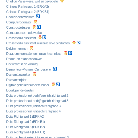
Chef de Partie vlees, wild en gevogelte
Chinees Richtgraad 1 (ERK A2)
Chinees Richtgraad 2 (ERK B1)
Chocoladebewerker
Computeroperator
Constructielasser
Contactcentermedewerker
Crossmedia assistent
Crossmedia assistent in interactieve producties
Daktimmerman
Datacommunicatie- en netwerktechnicus
Decor- en standenbouwer
Decoratief in de woning
Demonteur-Monteur Carrosserie
Diamantbewerker
Diamantsnijder
Digitale gebruikersondersteuner
Doorlopende draden
Duits professioneel bedrijfsgericht richtgraad 2
Duits professioneel bedrijfsgericht richtgraad 3
Duits professioneel juridisch richtgraad 3
Duits professioneel juridisch richtgraad 4
Duits Richtgraad 1 (ERK A2)
Duits Richtgraad 2 (ERK B1)
Duits Richtgraad 3 (ERK B2)
Duits Richtgraad 4 (ERK C1)
Duits: professionele gids/reisleider richtgraad 3