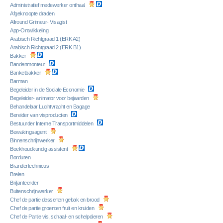
Administratief medewerker onthaal
Afgeknoopte draden
Allround Grimeur- Visagist
App-Ontwikkeling
Arabisch Richtgraad 1 (ERK A2)
Arabisch Richtgraad 2 (ERK B1)
Bakker
Bandenmonteur
Banketbakker
Barman
Begeleider in de Sociale Economie
Begeleider- animator voor bejaarden
Behandelaar Luchtvracht en Bagage
Bereider van visproducten
Bestuurder Interne Transportmiddelen
Bewakingsagent
Binnenschrijnwerker
Boekhoudkundig assistent
Borduren
Brandertechnicus
Breien
Briljanteerder
Buitenschrijnwerker
Chef de partie desserten gebak en brood
Chef de partie groenten fruit en kruiden
Chef de Partie vis, schaal- en schelpdieren