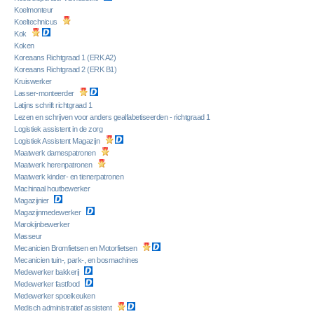
Koelmonteur
Koeltechnicus
Kok
Koken
Koreaans Richtgraad 1 (ERK A2)
Koreaans Richtgraad 2 (ERK B1)
Kruiswerker
Lasser-monteerder
Latijns schrift richtgraad 1
Lezen en schrijven voor anders gealfabetiseerden - richtgraad 1
Logistiek assistent in de zorg
Logistiek Assistent Magazijn
Maatwerk damespatronen
Maatwerk herenpatronen
Maatwerk kinder- en tienerpatronen
Machinaal houtbewerker
Magazijnier
Magazijnmedewerker
Marokijnbewerker
Masseur
Mecanicien Bromfietsen en Motorfietsen
Mecanicien tuin-, park-, en bosmachines
Medewerker bakkerij
Medewerker fastfood
Medewerker spoelkeuken
Medisch administratief assistent