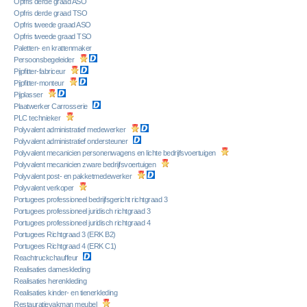
Opfris derde graad ASO
Opfris derde graad TSO
Opfris tweede graad ASO
Opfris tweede graad TSO
Paletten- en krattenmaker
Persoonsbegeleider
Pijpfitter-fabriceur
Pijpfitter-monteur
Pijplasser
Plaatwerker Carrosserie
PLC technieker
Polyvalent administratief medewerker
Polyvalent administratief ondersteuner
Polyvalent mecanicien personenwagens en lichte bedrijfsvoertuigen
Polyvalent mecanicien zware bedrijfsvoertuigen
Polyvalent post- en pakketmedewerker
Polyvalent verkoper
Portugees professioneel bedrijfsgericht richtgraad 3
Portugees professioneel juridisch richtgraad 3
Portugees professioneel juridisch richtgraad 4
Portugees Richtgraad 3 (ERK B2)
Portugees Richtgraad 4 (ERK C1)
Reachtruckchauffeur
Realisaties dameskleding
Realisaties herenkleding
Realisaties kinder- en tienerkleding
Restauratievakman meubel