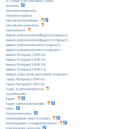
ICT-Pionier in een Educatieve Context
Ijsbereider
Industrieel isolatiewerker
Industrieel verpakker
Intercultureel Bemiddelaar
Interculturele medewerker
Interieurbouwer
Italiaans professioneel bedrijfsgericht richtgraad 2
Italiaans professioneel bedrijfsgericht richtgraad 3
Italiaans professioneel juridisch richtgraad 3
Italiaans professioneel juridisch richtgraad 4
Italiaans Richtgraad 1 (ERK A2)
Italiaans Richtgraad 2 (ERK B1)
Italiaans Richtgraad 3 (ERK B2)
Italiaans Richtgraad 4 (ERK C1)
Italiaans: professionele gids/reisleider richtgraad 3
Japans Richtgraad 1 (ERK A2)
Japans Richtgraad 2 (ERK B1)
Jeugd- en gehandicaptenzorg
Juweelhersteller
Kapper
Kapper-salonverantwoordelijke
Kelner
Keukenmedewerker
Kinderbegeleider baby's en peuters
Kinderbegeleider schoolgaande kinderen
Koelceloperator visindustrie