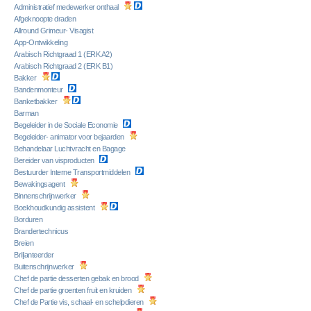
Administratief medewerker onthaal
Afgeknoopte draden
Allround Grimeur- Visagist
App-Ontwikkeling
Arabisch Richtgraad 1 (ERK A2)
Arabisch Richtgraad 2 (ERK B1)
Bakker
Bandenmonteur
Banketbakker
Barman
Begeleider in de Sociale Economie
Begeleider- animator voor bejaarden
Behandelaar Luchtvracht en Bagage
Bereider van visproducten
Bestuurder Interne Transportmiddelen
Bewakingsagent
Binnenschrijnwerker
Boekhoudkundig assistent
Borduren
Brandertechnicus
Breien
Briljanteerder
Buitenschrijnwerker
Chef de partie desserten gebak en brood
Chef de partie groenten fruit en kruiden
Chef de Partie vis, schaal- en schelpdieren