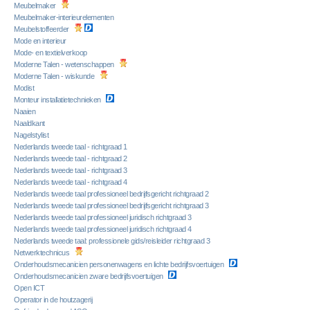
Meubelmaker
Meubelmaker-interieurelementen
Meubelstoffeerder
Mode en interieur
Mode- en textielverkoop
Moderne Talen - wetenschappen
Moderne Talen - wiskunde
Modist
Monteur installatietechnieken
Naaien
Naaldkant
Nagelstylist
Nederlands tweede taal - richtgraad 1
Nederlands tweede taal - richtgraad 2
Nederlands tweede taal - richtgraad 3
Nederlands tweede taal - richtgraad 4
Nederlands tweede taal professioneel bedrijfsgericht richtgraad 2
Nederlands tweede taal professioneel bedrijfsgericht richtgraad 3
Nederlands tweede taal professioneel juridisch richtgraad 3
Nederlands tweede taal professioneel juridisch richtgraad 4
Nederlands tweede taal: professionele gids/reisleider richtgraad 3
Netwerktechnicus
Onderhoudsmecanicien personenwagens en lichte bedrijfsvoertuigen
Onderhoudsmecanicien zware bedrijfsvoertuigen
Open ICT
Operator in de houtzagerij