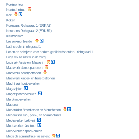
Koelmonteur
Koeltechnicus
Kok
Koken
Koreaans Richtgraad 1 (ERK A2)
Koreaans Richtgraad 2 (ERK B1)
Kruiswerker
Lasser-monteerder
Latijns schrift richtgraad 1
Lezen en schrijven voor anders gealfabetiseerden - richtgraad 1
Logistiek assistent in de zorg
Logistiek Assistent Magazijn
Maatwerk damespatronen
Maatwerk herenpatronen
Maatwerk kinder- en tienerpatronen
Machinaal houtbewerker
Magazijnier
Magazijnmedewerker
Marokijnbewerker
Masseur
Mecanicien Bromfietsen en Motorfietsen
Mecanicien tuin-, park-, en bosmachines
Medewerker bakkerij
Medewerker fastfood
Medewerker spoelkeuken
Medisch administratief assistent