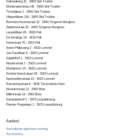
Halmaalweg 31 - 3800 Sint-Truiden
Montenakenweg 145 - 3800 Sint-Truiden
Tichelrijlaan 1 - 3800 Sint-Truiden
Vliegveldlaan 116 - 3800 Sint-Truiden
Bommershovenstraat 10 - 3840 Tongeren-Borgloon
Stationsstraat 32 - 3840 Tongeren-Borgloon
Leopoldlaan 45 - 3900 Pelt
De Kentings 18 - 3910 Pelt
Hoekstraat 70 - 3910 Pelt
Anton Philipsweg 2 - 3920 Lommel
Jan Davidlaan 9 - 3920 Lommel
Kapittelhof 1 - 3920 Lommel
Kleuterstraat 7 - 3920 Lommel
Mudakkers 25 - 3920 Lommel
Norbert Neeckxlaan 50 - 3920 Lommel
Sportveldenstraat 10 - 3920 Lommel
Roerdompstraat 6 - 3945 Tessenderlo-Ham
Kloosterstraat 13 - 3960 Bree
Millenstraat 14 - 3960 Bree
Kastanjedreef 1 - 3970 Leopoldsburg
Priester Poppelaan 1 - 3970 Leopoldsburg
Aanbod
Aanvullende algemene vorming
Accessoires