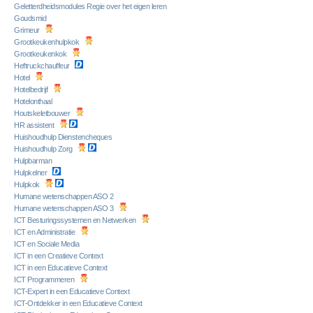
Geletterdheidsmodules Regie over het eigen leren
Goudsmid
Grimeur
Grootkeukenhulpkok
Grootkeukenkok
Heftruckchauffeur
Hotel
Hotelbedrijf
Hotelonthaal
Houtskeletbouwer
HR assistent
Huishoudhulp Dienstencheques
Huishoudhulp Zorg
Hulpbarman
Hulpkelner
Hulpkok
Humane wetenschappen ASO 2
Humane wetenschappen ASO 3
ICT Besturingssystemen en Netwerken
ICT en Administratie
ICT en Sociale Media
ICT in een Creatieve Context
ICT in een Educatieve Context
ICT Programmeren
ICT-Expert in een Educatieve Context
ICT-Ontdekker in een Educatieve Context