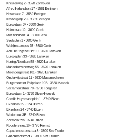
Kneuterweg 2 - 3520 Zonhoven
Alfred Habetslaan 17 - 3581 Beringen
Havenlaan 7 - 3582 Beringen
Klitsbergwijk 29 - 3583 Beringen
Europalaan 37 - 3600 Genk
Halmstraat 12 - 3600 Genk
Mosselerlaan 94 - 3600 Genk
Stadsplein 1 - 3600 Genk
Welzijnscampus 15 - 3600 Genk
Aan De Engelse Hof 10 - 3620 Lanaken
Europaplein 33 - 3620 Lanaken
Koning Albertlaan 58 - 3620 Lanaken
Maaseikersteenweg 55 - 3620 Lanaken
Molenbergstraat 101 - 3620 Lanaken
Onderwijsstraat 11 - 3630 Maasmechelen
Burgemeester Philipslaan 19B - 3680 Maaseik
Sacramentstraat 70 - 3700 Tongeren
Europalaan 1 - 3730 Bilzen-Hoeselt
Camille Huysmansplein 1 - 3740 Bilzen
Eikenlaan 25 - 3740 Bilzen
Eikenlaan 24 - 3740 Bilzen
Wedersoet 3E - 3740 Bilzen
Zoemerik z/n - 3740 Bilzen
Kloosterstraat 16 - 3770 Riemst
Capucienessenstraat 8 - 3800 Sint-Truiden
Gazometerstraat 7 - 3800 Sint-Truiden