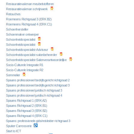
Restauratievakman meubelstofferen
Restauratievakman schrijnwerk
Retouches
Roemeens Richtgraad 3 (ERK B2)
Roemeens Richtgraad 4 (ERK C1)
Schoenhersteller
Schoenmaker ontwerper
Schoonheidsspecialist
Schoonheidsspecialist
Schoonheidsspecialist-Adviseur
Schoonheidsspecialist-salonbeheerder
Schoonheidsspecialist-Salonverantwoordelijke
Socio-Culturele Integratie R1
Socio-Culturele Integratie R2
Sommelier
Spaans professioneel bedrijfsgericht richtgraad 2
Spaans professioneel bedrijfsgericht richtgraad 3
Spaans professioneel juridisch richtgraad 3
Spaans professioneel juridisch richtgraad 4
Spaans Richtgraad 1 (ERK A2)
Spaans Richtgraad 2 (ERK B1)
Spaans Richtgraad 3 (ERK B2)
Spaans Richtgraad 4 (ERK C1)
Spaans: professionele gids/reisleider richtgraad 3
Spuiter Carrosserie
Start to ICT