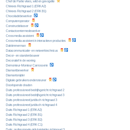
Chef de Partie vlees, wild en gevogelte
Chinees Richtgraad 1 (ERK A2)
Chinees Richtgraad 2 (ERK B1)
Chocoladebewerker
Computeroperator
Constructielasser
Contactcentermedewerker
Crossmedia assistent
Crossmedia assistent in interactieve producties
Daktimmerman
Datacommunicatie- en netwerktechnicus
Decor- en standenbouwer
Decoratief in de woning
Demonteur-Monteur Carrosserie
Diamantbewerker
Diamantsnijder
Digitale gebruikersondersteuner
Doorlopende draden
Duits professioneel bedrijfsgericht richtgraad 2
Duits professioneel bedrijfsgericht richtgraad 3
Duits professioneel juridisch richtgraad 3
Duits professioneel juridisch richtgraad 4
Duits Richtgraad 1 (ERK A2)
Duits Richtgraad 2 (ERK B1)
Duits Richtgraad 3 (ERK B2)
Duits Richtgraad 4 (ERK C1)
Duits: professionele gids/reisleider richtgraad 3