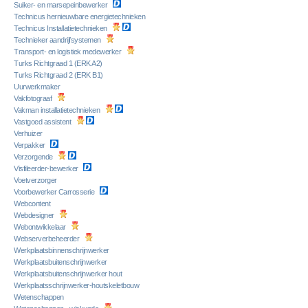
Suiker- en marsepeinbewerker
Technicus hernieuwbare energietechnieken
Technicus Installatietechnieken
Technieker aandrijfsystemen
Transport- en logistiek medewerker
Turks Richtgraad 1 (ERK A2)
Turks Richtgraad 2 (ERK B1)
Uurwerkmaker
Vakfotograaf
Vakman installatietechnieken
Vastgoed assistent
Verhuizer
Verpakker
Verzorgende
Visfileerder-bewerker
Voetverzorger
Voorbewerker Carrosserie
Webcontent
Webdesigner
Webontwikkelaar
Webserverbeheerder
Werkplaatsbinnenschrijnwerker
Werkplaatsbuitenschrijnwerker
Werkplaatsbuitenschrijnwerker hout
Werkplaatsschrijnwerker-houtskeletbouw
Wetenschappen