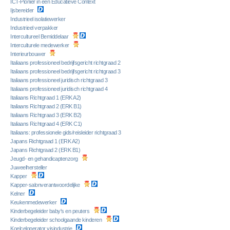
ICT-Pionier in een Educatieve Context
Ijsbereider
Industrieel isolatiewerker
Industrieel verpakker
Intercultureel Bemiddelaar
Interculturele medewerker
Interieurbouwer
Italiaans professioneel bedrijfsgericht richtgraad 2
Italiaans professioneel bedrijfsgericht richtgraad 3
Italiaans professioneel juridisch richtgraad 3
Italiaans professioneel juridisch richtgraad 4
Italiaans Richtgraad 1 (ERK A2)
Italiaans Richtgraad 2 (ERK B1)
Italiaans Richtgraad 3 (ERK B2)
Italiaans Richtgraad 4 (ERK C1)
Italiaans: professionele gids/reisleider richtgraad 3
Japans Richtgraad 1 (ERK A2)
Japans Richtgraad 2 (ERK B1)
Jeugd- en gehandicaptenzorg
Juweelhersteller
Kapper
Kapper-salonverantwoordelijke
Kelner
Keukenmedewerker
Kinderbegeleider baby's en peuters
Kinderbegeleider schoolgaande kinderen
Koelceloperator visindustrie