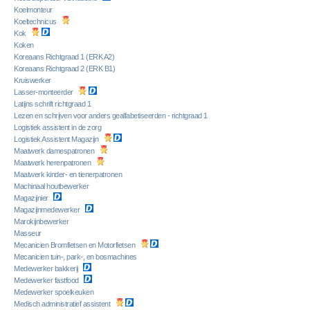
Koelmonteur
Koeltechnicus
Kok
Koken
Koreaans Richtgraad 1 (ERK A2)
Koreaans Richtgraad 2 (ERK B1)
Kruiswerker
Lasser-monteerder
Latijns schrift richtgraad 1
Lezen en schrijven voor anders gealfabetiseerden - richtgraad 1
Logistiek assistent in de zorg
Logistiek Assistent Magazijn
Maatwerk damespatronen
Maatwerk herenpatronen
Maatwerk kinder- en tienerpatronen
Machinaal houtbewerker
Magazijnier
Magazijnmedewerker
Marokijnbewerker
Masseur
Mecanicien Bromfietsen en Motorfietsen
Mecanicien tuin-, park-, en bosmachines
Medewerker bakkerij
Medewerker fastfood
Medewerker spoelkeuken
Medisch administratief assistent