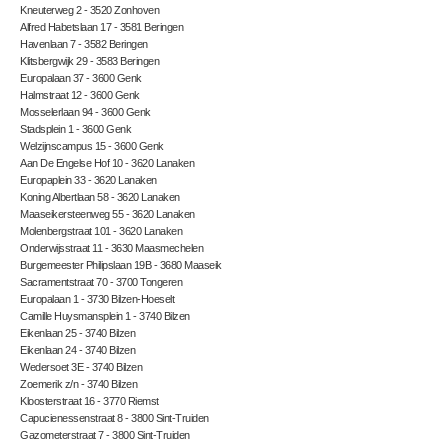
Kneuterweg 2 - 3520 Zonhoven
Alfred Habetslaan 17 - 3581 Beringen
Havenlaan 7 - 3582 Beringen
Klitsbergwijk 29 - 3583 Beringen
Europalaan 37 - 3600 Genk
Halmstraat 12 - 3600 Genk
Mosselerlaan 94 - 3600 Genk
Stadsplein 1 - 3600 Genk
Welzijnscampus 15 - 3600 Genk
Aan De Engelse Hof 10 - 3620 Lanaken
Europaplein 33 - 3620 Lanaken
Koning Albertlaan 58 - 3620 Lanaken
Maaseikersteenweg 55 - 3620 Lanaken
Molenbergstraat 101 - 3620 Lanaken
Onderwijsstraat 11 - 3630 Maasmechelen
Burgemeester Philipslaan 19B - 3680 Maaseik
Sacramentstraat 70 - 3700 Tongeren
Europalaan 1 - 3730 Bilzen-Hoeselt
Camille Huysmansplein 1 - 3740 Bilzen
Eikenlaan 25 - 3740 Bilzen
Eikenlaan 24 - 3740 Bilzen
Wedersoet 3E - 3740 Bilzen
Zoemerik z/n - 3740 Bilzen
Kloosterstraat 16 - 3770 Riemst
Capucienessenstraat 8 - 3800 Sint-Truiden
Gazometerstraat 7 - 3800 Sint-Truiden