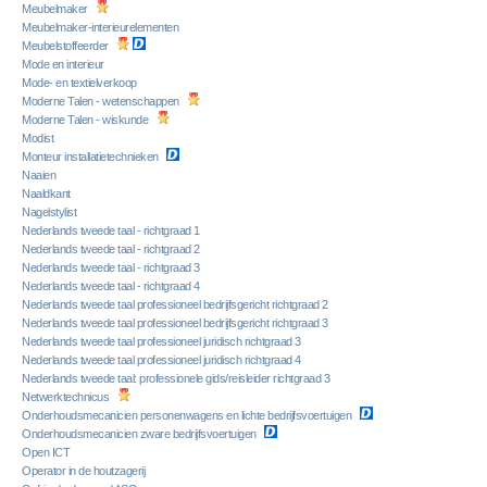
Meubelmaker
Meubelmaker-interieurelementen
Meubelstoffeerder
Mode en interieur
Mode- en textielverkoop
Moderne Talen - wetenschappen
Moderne Talen - wiskunde
Modist
Monteur installatietechnieken
Naaien
Naaldkant
Nagelstylist
Nederlands tweede taal - richtgraad 1
Nederlands tweede taal - richtgraad 2
Nederlands tweede taal - richtgraad 3
Nederlands tweede taal - richtgraad 4
Nederlands tweede taal professioneel bedrijfsgericht richtgraad 2
Nederlands tweede taal professioneel bedrijfsgericht richtgraad 3
Nederlands tweede taal professioneel juridisch richtgraad 3
Nederlands tweede taal professioneel juridisch richtgraad 4
Nederlands tweede taal: professionele gids/reisleider richtgraad 3
Netwerktechnicus
Onderhoudsmecanicien personenwagens en lichte bedrijfsvoertuigen
Onderhoudsmecanicien zware bedrijfsvoertuigen
Open ICT
Operator in de houtzagerij