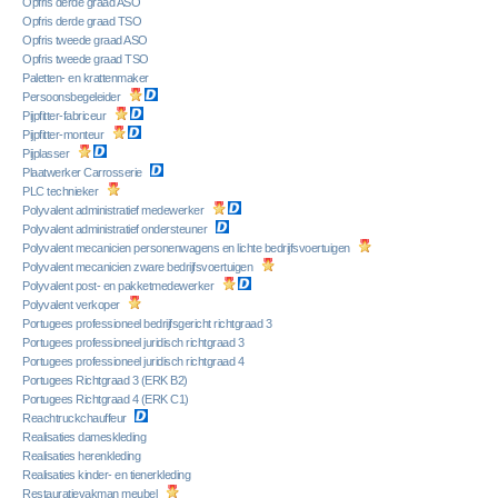
Opfris derde graad ASO
Opfris derde graad TSO
Opfris tweede graad ASO
Opfris tweede graad TSO
Paletten- en krattenmaker
Persoonsbegeleider
Pijpfitter-fabriceur
Pijpfitter-monteur
Pijplasser
Plaatwerker Carrosserie
PLC technieker
Polyvalent administratief medewerker
Polyvalent administratief ondersteuner
Polyvalent mecanicien personenwagens en lichte bedrijfsvoertuigen
Polyvalent mecanicien zware bedrijfsvoertuigen
Polyvalent post- en pakketmedewerker
Polyvalent verkoper
Portugees professioneel bedrijfsgericht richtgraad 3
Portugees professioneel juridisch richtgraad 3
Portugees professioneel juridisch richtgraad 4
Portugees Richtgraad 3 (ERK B2)
Portugees Richtgraad 4 (ERK C1)
Reachtruckchauffeur
Realisaties dameskleding
Realisaties herenkleding
Realisaties kinder- en tienerkleding
Restauratievakman meubel