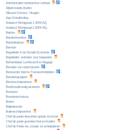
Administratief medewerker onthaal
Afgeknoopte draden
Allround Grimeur- Visagist
App-Ontwikkeling
Arabisch Richtgraad 1 (ERK A2)
Arabisch Richtgraad 2 (ERK B1)
Bakker
Bandenmonteur
Banketbakker
Barman
Begeleider in de Sociale Economie
Begeleider- animator voor bejaarden
Behandelaar Luchtvracht en Bagage
Bereider van visproducten
Bestuurder Interne Transportmiddelen
Bewakingsagent
Binnenschrijnwerker
Boekhoudkundig assistent
Borduren
Brandertechnicus
Breien
Briljanteerder
Buitenschrijnwerker
Chef de partie desserten gebak en brood
Chef de partie groenten fruit en kruiden
Chef de Partie vis, schaal- en schelpdieren