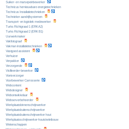
Suiker- en marsepeinbewerker
Technicus hernieuwbare energietechnieken
Technicus Installatietechnieken
Technieker aandrijfsystemen
Transport- en logistiek medewerker
Turks Richtgraad 1 (ERK A2)
Turks Richtgraad 2 (ERK B1)
Uurwerkmaker
Vakfotograaf
Vakman installatietechnieken
Vastgoed assistent
Verhuizer
Verpakker
Verzorgende
Visfileerder-bewerker
Voetverzorger
Voorbewerker Carrosserie
Webcontent
Webdesigner
Webontwikkelaar
Webserverbeheerder
Werkplaatsbinnenschrijnwerker
Werkplaatsbuitenschrijnwerker
Werkplaatsbuitenschrijnwerker hout
Werkplaatsschrijnwerker-houtskeletbouw
Wetenschappen