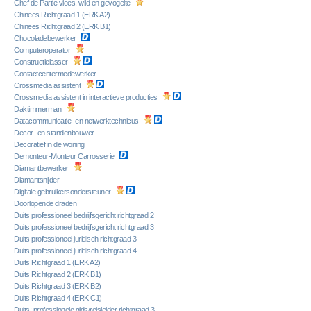
Chef de Partie vlees, wild en gevogelte
Chinees Richtgraad 1 (ERK A2)
Chinees Richtgraad 2 (ERK B1)
Chocoladebewerker
Computeroperator
Constructielasser
Contactcentermedewerker
Crossmedia assistent
Crossmedia assistent in interactieve producties
Daktimmerman
Datacommunicatie- en netwerktechnicus
Decor- en standenbouwer
Decoratief in de woning
Demonteur-Monteur Carrosserie
Diamantbewerker
Diamantsnijder
Digitale gebruikersondersteuner
Doorlopende draden
Duits professioneel bedrijfsgericht richtgraad 2
Duits professioneel bedrijfsgericht richtgraad 3
Duits professioneel juridisch richtgraad 3
Duits professioneel juridisch richtgraad 4
Duits Richtgraad 1 (ERK A2)
Duits Richtgraad 2 (ERK B1)
Duits Richtgraad 3 (ERK B2)
Duits Richtgraad 4 (ERK C1)
Duits: professionele gids/reisleider richtgraad 3