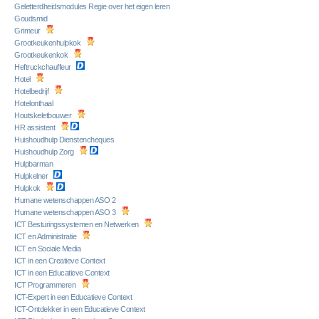
Geletterdheidsmodules Regie over het eigen leren
Goudsmid
Grimeur
Grootkeukenhulpkok
Grootkeukenkok
Heftruckchauffeur
Hotel
Hotelbedrijf
Hotelonthaal
Houtskeletbouwer
HR assistent
Huishoudhulp Dienstencheques
Huishoudhulp Zorg
Hulpbarman
Hulpkelner
Hulpkok
Humane wetenschappen ASO 2
Humane wetenschappen ASO 3
ICT Besturingssystemen en Netwerken
ICT en Administratie
ICT en Sociale Media
ICT in een Creatieve Context
ICT in een Educatieve Context
ICT Programmeren
ICT-Expert in een Educatieve Context
ICT-Ontdekker in een Educatieve Context