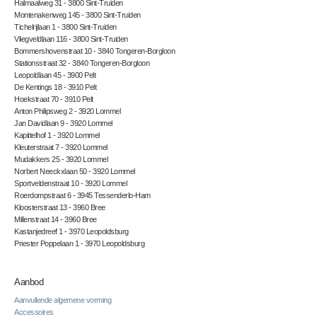
Halmaalweg 31 - 3800 Sint-Truiden
Montenakenweg 145 - 3800 Sint-Truiden
Tichelrijlaan 1 - 3800 Sint-Truiden
Vliegveldlaan 116 - 3800 Sint-Truiden
Bommershovenstraat 10 - 3840 Tongeren-Borgloon
Stationsstraat 32 - 3840 Tongeren-Borgloon
Leopoldlaan 45 - 3900 Pelt
De Kentings 18 - 3910 Pelt
Hoekstraat 70 - 3910 Pelt
Anton Philipsweg 2 - 3920 Lommel
Jan Davidlaan 9 - 3920 Lommel
Kapittelhof 1 - 3920 Lommel
Kleuterstraat 7 - 3920 Lommel
Mudakkers 25 - 3920 Lommel
Norbert Neeckxlaan 50 - 3920 Lommel
Sportveldenstraat 10 - 3920 Lommel
Roerdompstraat 6 - 3945 Tessenderlo-Ham
Kloosterstraat 13 - 3960 Bree
Millenstraat 14 - 3960 Bree
Kastanjedreef 1 - 3970 Leopoldsburg
Priester Poppelaan 1 - 3970 Leopoldsburg
Aanbod
Aanvullende algemene vorming
Accessoires