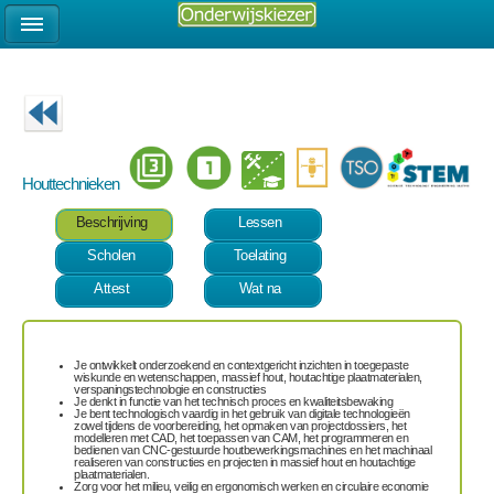
Houttechnieken
Beschrijving
Lessen
Scholen
Toelating
Attest
Wat na
Je ontwikkelt onderzoekend en contextgericht inzichten in toegepaste
wiskunde en wetenschappen, massief hout, houtachtige plaatmaterialen,
verspaningstechnologie en constructies
Je denkt in functie van het technisch proces en kwaliteitsbewaking
Je bent technologisch vaardig in het gebruik van digitale technologieën
zowel tijdens de voorbereiding, het opmaken van projectdossiers, het
modelleren met CAD, het toepassen van CAM, het programmeren en
bedienen van CNC-gestuurde houtbewerkingsmachines en het machinaal
realiseren van constructies en projecten in massief hout en houtachtige
plaatmaterialen.
Zorg voor het milieu, veilig en ergonomisch werken en circulaire economie