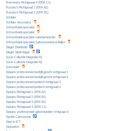
Roemeens Richtgraad 4 (ERK C1)
Russisch Richtgraad 1 (ERK A2)
Russisch Richtgraad 2 (ERK B1)
Schilder
Schilder-decorateur
Schoonheidsspecialist
Schoonheidsspecialist
Schoonheidsspecialist-salonbeheerder
Schoonheidsspecialist-Salonverantwoordelijke
Slager Distributie
Slager-Spekslager
Socio-Culturele Integratie R1
Socio-Culturele Integratie R2
Sommelier
Spaans professioneel bedrijfsgericht richtgraad 2
Spaans professioneel bedrijfsgericht richtgraad 3
Spaans professioneel juridisch richtgraad 3
Spaans professioneel juridisch richtgraad 4
Spaans Richtgraad 1 (ERK A2)
Spaans Richtgraad 2 (ERK B1)
Spaans Richtgraad 3 (ERK B2)
Spaans Richtgraad 4 (ERK C1)
Spaans: professionele gids/reisleider richtgraad 3
Spuiter Carrosserie
Start to ICT
Stukadoor