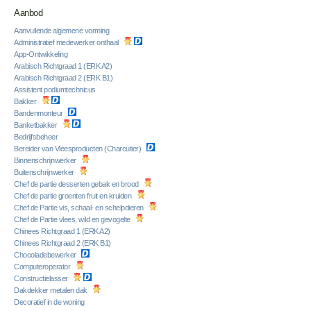
Aanbod
Aanvullende algemene vorming
Administratief medewerker onthaal
App-Ontwikkeling
Arabisch Richtgraad 1 (ERK A2)
Arabisch Richtgraad 2 (ERK B1)
Assistent podiumtechnicus
Bakker
Bandenmonteur
Banketbakker
Bedrijfsbeheer
Bereider van Vleesproducten (Charcutier)
Binnenschrijnwerker
Buitenschrijnwerker
Chef de partie desserten gebak en brood
Chef de partie groenten fruit en kruiden
Chef de Partie vis, schaal- en schelpdieren
Chef de Partie vlees, wild en gevogelte
Chinees Richtgraad 1 (ERK A2)
Chinees Richtgraad 2 (ERK B1)
Chocoladebewerker
Computeroperator
Constructielasser
Dakdekker metalen dak
Decoratief in de woning