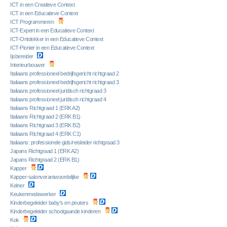
ICT in een Creatieve Context
ICT in een Educatieve Context
ICT Programmeren
ICT-Expert in een Educatieve Context
ICT-Ontdekker in een Educatieve Context
ICT-Pionier in een Educatieve Context
Ijsbereider
Interieurbouwer
Italiaans professioneel bedrijfsgericht richtgraad 2
Italiaans professioneel bedrijfsgericht richtgraad 3
Italiaans professioneel juridisch richtgraad 3
Italiaans professioneel juridisch richtgraad 4
Italiaans Richtgraad 1 (ERK A2)
Italiaans Richtgraad 2 (ERK B1)
Italiaans Richtgraad 3 (ERK B2)
Italiaans Richtgraad 4 (ERK C1)
Italiaans: professionele gids/reisleider richtgraad 3
Japans Richtgraad 1 (ERK A2)
Japans Richtgraad 2 (ERK B1)
Kapper
Kapper-salonverantwoordelijke
Kelner
Keukenmedewerker
Kinderbegeleider baby's en peuters
Kinderbegeleider schoolgaande kinderen
Kok