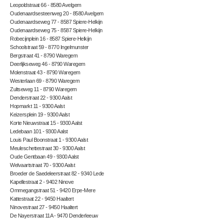
Leopoldstraat 66 - 8580 Avelgem
Oudenaardsesteenweg 20 - 8580 Avelgem
Oudenaardseweg 77 - 8587 Spiere-Helkijn
Oudenaardseweg 75 - 8587 Spiere-Helkijn
Robecijnplein 16 - 8587 Spiere-Helkijn
Schoolstraat 59 - 8770 Ingelmunster
Bergstraat 41 - 8790 Waregem
Deerlijkseweg 46 - 8790 Waregem
Molenstraat 43 - 8790 Waregem
Westerlaan 69 - 8790 Waregem
Zultseweg 11 - 8790 Waregem
Denderstraat 22 - 9300 Aalst
Hopmarkt 11 - 9300 Aalst
Keizersplein 19 - 9300 Aalst
Korte Nieuwstraat 15 - 9300 Aalst
Ledebaan 101 - 9300 Aalst
Louis Paul Boonstraat 1 - 9300 Aalst
Meuleschettestraat 30 - 9300 Aalst
Oude Gentbaan 49 - 9300 Aalst
Welvaartstraat 70 - 9300 Aalst
Broeder de Saedeleerstraat 82 - 9340 Lede
Kapellestraat 2 - 9402 Ninove
Ommegangstraat 51 - 9420 Erpe-Mere
Kattestraat 22 - 9450 Haaltert
Ninovestraat 27 - 9450 Haaltert
De Nayerstraat 11A - 9470 Denderleeuw