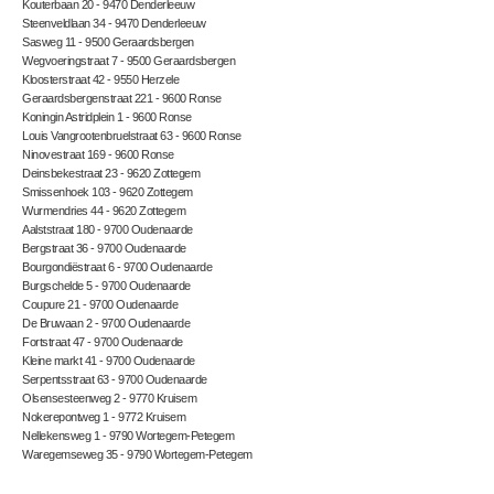
Kouterbaan 20 - 9470 Denderleeuw
Steenveldlaan 34 - 9470 Denderleeuw
Sasweg 11 - 9500 Geraardsbergen
Wegvoeringstraat 7 - 9500 Geraardsbergen
Kloosterstraat 42 - 9550 Herzele
Geraardsbergenstraat 221 - 9600 Ronse
Koningin Astridplein 1 - 9600 Ronse
Louis Vangrootenbruelstraat 63 - 9600 Ronse
Ninovestraat 169 - 9600 Ronse
Deinsbekestraat 23 - 9620 Zottegem
Smissenhoek 103 - 9620 Zottegem
Wurmendries 44 - 9620 Zottegem
Aalststraat 180 - 9700 Oudenaarde
Bergstraat 36 - 9700 Oudenaarde
Bourgondiëstraat 6 - 9700 Oudenaarde
Burgschelde 5 - 9700 Oudenaarde
Coupure 21 - 9700 Oudenaarde
De Bruwaan 2 - 9700 Oudenaarde
Fortstraat 47 - 9700 Oudenaarde
Kleine markt 41 - 9700 Oudenaarde
Serpentsstraat 63 - 9700 Oudenaarde
Olsensesteenweg 2 - 9770 Kruisem
Nokerepontweg 1 - 9772 Kruisem
Nellekensweg 1 - 9790 Wortegem-Petegem
Waregemseweg 35 - 9790 Wortegem-Petegem