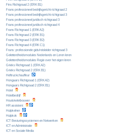
Fins Richtgraad 2 (ERK B1)
Frans professioneel bedrijfsgericht richtgraad 2
Frans professioneel bedrijfsgericht richtgraad 3
Frans professioneel juridisch richtgraad 3
Frans professioneel juridisch richtgraad 4
Frans Richtgraad 1 (ERK A2)
Frans Richtgraad 2 (ERK B1)
Frans Richtgraad 3 (ERK B2)
Frans Richtgraad 4 (ERK C1)
Frans: professionele gids/reisleider richtgraad 3
Geletterdheidsmodules Nederlands en Leren leren
Geletterdheidsmodules Regie over het eigen leren
Grieks Richtgraad 1 (ERK A2)
Grieks Richtgraad 2 (ERK B1)
Heftruckchauffeur
Hongaars Richtgraad 1 (ERK A2)
Hongaars Richtgraad 2 (ERK B1)
Hotel
Hotelbedrijf
Houtskeletbouwer
HR assistent
Hulpkelner
Hulpkok
ICT Besturingssystemen en Netwerken
ICT en Administratie
ICT en Sociale Media