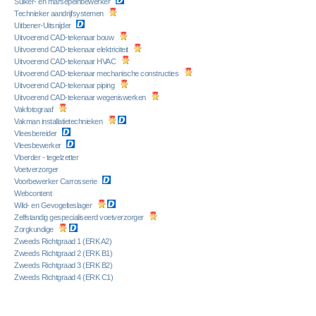
Suiker- en marsepeinbewerker
Technieker aandrijfsystemen
Uitbener-Uitsnijder
Uitvoerend CAD-tekenaar bouw
Uitvoerend CAD-tekenaar elektriciteit
Uitvoerend CAD-tekenaar HVAC
Uitvoerend CAD-tekenaar mechanische constructies
Uitvoerend CAD-tekenaar piping
Uitvoerend CAD-tekenaar wegeniswerken
Vakfotograaf
Vakman installatietechnieken
Vleesbereider
Vleesbewerker
Vloerder - tegelzetter
Voetverzorger
Voorbewerker Carrosserie
Webcontent
Wild- en Gevogelteslager
Zelfstandig gespecialiseerd voetverzorger
Zorgkundige
Zweeds Richtgraad 1 (ERK A2)
Zweeds Richtgraad 2 (ERK B1)
Zweeds Richtgraad 3 (ERK B2)
Zweeds Richtgraad 4 (ERK C1)