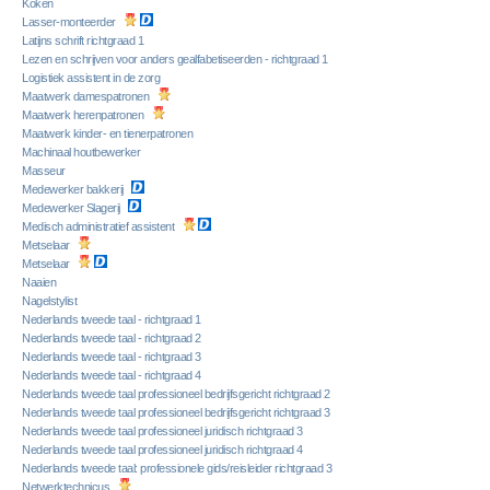
Koken
Lasser-monteerder
Latijns schrift richtgraad 1
Lezen en schrijven voor anders gealfabetiseerden - richtgraad 1
Logistiek assistent in de zorg
Maatwerk damespatronen
Maatwerk herenpatronen
Maatwerk kinder- en tienerpatronen
Machinaal houtbewerker
Masseur
Medewerker bakkerij
Medewerker Slagerij
Medisch administratief assistent
Metselaar
Metselaar
Naaien
Nagelstylist
Nederlands tweede taal - richtgraad 1
Nederlands tweede taal - richtgraad 2
Nederlands tweede taal - richtgraad 3
Nederlands tweede taal - richtgraad 4
Nederlands tweede taal professioneel bedrijfsgericht richtgraad 2
Nederlands tweede taal professioneel bedrijfsgericht richtgraad 3
Nederlands tweede taal professioneel juridisch richtgraad 3
Nederlands tweede taal professioneel juridisch richtgraad 4
Nederlands tweede taal: professionele gids/reisleider richtgraad 3
Netwerktechnicus