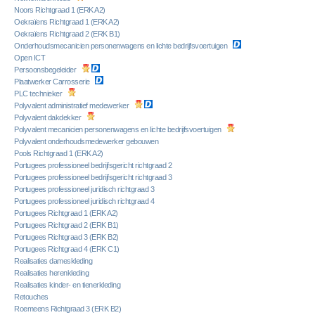
Noors Richtgraad 1 (ERK A2)
Oekraïens Richtgraad 1 (ERK A2)
Oekraïens Richtgraad 2 (ERK B1)
Onderhoudsmecanicien personenwagens en lichte bedrijfsvoertuigen
Open ICT
Persoonsbegeleider
Plaatwerker Carrosserie
PLC technieker
Polyvalent administratief medewerker
Polyvalent dakdekker
Polyvalent mecanicien personenwagens en lichte bedrijfsvoertuigen
Polyvalent onderhoudsmedewerker gebouwen
Pools Richtgraad 1 (ERK A2)
Portugees professioneel bedrijfsgericht richtgraad 2
Portugees professioneel bedrijfsgericht richtgraad 3
Portugees professioneel juridisch richtgraad 3
Portugees professioneel juridisch richtgraad 4
Portugees Richtgraad 1 (ERK A2)
Portugees Richtgraad 2 (ERK B1)
Portugees Richtgraad 3 (ERK B2)
Portugees Richtgraad 4 (ERK C1)
Realisaties dameskleding
Realisaties herenkleding
Realisaties kinder- en tienerkleding
Retouches
Roemeens Richtgraad 3 (ERK B2)