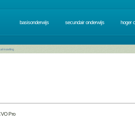
basisonderwijs
secundair onderwijs
hoger 
ail instelling
CVO Pro