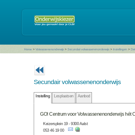
Home
>
Volwassenenonderwijs
>
Secundair volwassenenonderwijs
>
Instellingen
>
Det
Secundair volwassenenonderwijs
Instelling
Lesplaatsen
Aanbod
GO! Centrum voor Volwassenenonderwijs hét 
Keizersplein 19 - 9300 Aalst
053 46 19 00