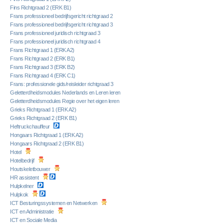
Fins Richtgraad 2 (ERK B1)
Frans professioneel bedrijfsgericht richtgraad 2
Frans professioneel bedrijfsgericht richtgraad 3
Frans professioneel juridisch richtgraad 3
Frans professioneel juridisch richtgraad 4
Frans Richtgraad 1 (ERK A2)
Frans Richtgraad 2 (ERK B1)
Frans Richtgraad 3 (ERK B2)
Frans Richtgraad 4 (ERK C1)
Frans: professionele gids/reisleider richtgraad 3
Geletterdheidsmodules Nederlands en Leren leren
Geletterdheidsmodules Regie over het eigen leren
Grieks Richtgraad 1 (ERK A2)
Grieks Richtgraad 2 (ERK B1)
Heftruckchauffeur
Hongaars Richtgraad 1 (ERK A2)
Hongaars Richtgraad 2 (ERK B1)
Hotel
Hotelbedrijf
Houtskeletbouwer
HR assistent
Hulpkelner
Hulpkok
ICT Besturingssystemen en Netwerken
ICT en Administratie
ICT en Sociale Media