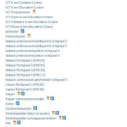
ICT in een Creatieve Context
ICT in een Educatieve Context
ICT Programmeren
ICT-Expert in een Educatieve Context
ICT-Ontdekker in een Educatieve Context
ICT-Pionier in een Educatieve Context
Ijsbereider
Interieurbouwer
Italiaans professioneel bedrijfsgericht richtgraad 2
Italiaans professioneel bedrijfsgericht richtgraad 3
Italiaans professioneel juridisch richtgraad 3
Italiaans professioneel juridisch richtgraad 4
Italiaans Richtgraad 1 (ERK A2)
Italiaans Richtgraad 2 (ERK B1)
Italiaans Richtgraad 3 (ERK B2)
Italiaans Richtgraad 4 (ERK C1)
Italiaans: professionele gids/reisleider richtgraad 3
Japans Richtgraad 1 (ERK A2)
Japans Richtgraad 2 (ERK B1)
Kapper
Kapper-salonverantwoordelijke
Kelner
Keukenmedewerker
Kinderbegeleider baby's en peuters
Kinderbegeleider schoolgaande kinderen
Kok