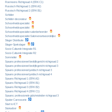
Roemeens Richtgraad 4 (ERK C1)
Russisch Richtgraad 1 (ERK A2)
Russisch Richtgraad 2 (ERK B1)
Schilder
Schilder-decorateur
Schoonheidsspecialist
Schoonheidsspecialist
Schoonheidsspecialist-salonbeheerder
Schoonheidsspecialist-Salonverantwoordelijke
Slager Distributie
Slager-Spekslager
Socio-Culturele Integratie R1
Socio-Culturele Integratie R2
Sommelier
Spaans professioneel bedrijfsgericht richtgraad 2
Spaans professioneel bedrijfsgericht richtgraad 3
Spaans professioneel juridisch richtgraad 3
Spaans professioneel juridisch richtgraad 4
Spaans Richtgraad 1 (ERK A2)
Spaans Richtgraad 2 (ERK B1)
Spaans Richtgraad 3 (ERK B2)
Spaans Richtgraad 4 (ERK C1)
Spaans: professionele gids/reisleider richtgraad 3
Spuiter Carrosserie
Start to ICT
Stukadoor