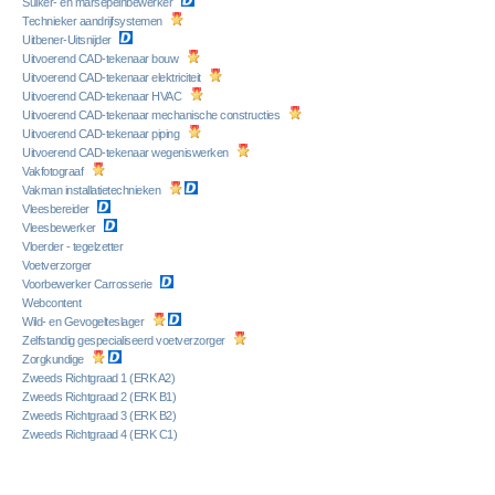
Suiker- en marsepeinbewerker
Technieker aandrijfsystemen
Uitbener-Uitsnijder
Uitvoerend CAD-tekenaar bouw
Uitvoerend CAD-tekenaar elektriciteit
Uitvoerend CAD-tekenaar HVAC
Uitvoerend CAD-tekenaar mechanische constructies
Uitvoerend CAD-tekenaar piping
Uitvoerend CAD-tekenaar wegeniswerken
Vakfotograaf
Vakman installatietechnieken
Vleesbereider
Vleesbewerker
Vloerder - tegelzetter
Voetverzorger
Voorbewerker Carrosserie
Webcontent
Wild- en Gevogelteslager
Zelfstandig gespecialiseerd voetverzorger
Zorgkundige
Zweeds Richtgraad 1 (ERK A2)
Zweeds Richtgraad 2 (ERK B1)
Zweeds Richtgraad 3 (ERK B2)
Zweeds Richtgraad 4 (ERK C1)