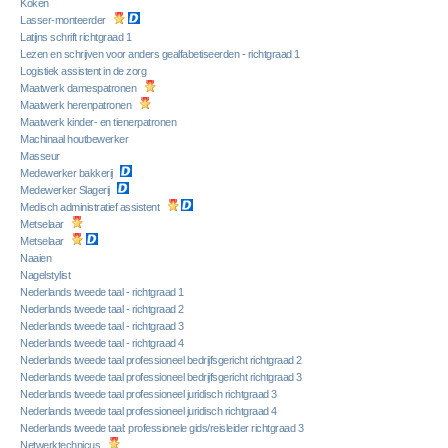
Koken
Lasser-monteerder
Latijns schrift richtgraad 1
Lezen en schrijven voor anders gealfabetiseerden - richtgraad 1
Logistiek assistent in de zorg
Maatwerk damespatronen
Maatwerk herenpatronen
Maatwerk kinder- en tienerpatronen
Machinaal houtbewerker
Masseur
Medewerker bakkerij
Medewerker Slagerij
Medisch administratief assistent
Metselaar
Metselaar
Naaien
Nagelstylist
Nederlands tweede taal - richtgraad 1
Nederlands tweede taal - richtgraad 2
Nederlands tweede taal - richtgraad 3
Nederlands tweede taal - richtgraad 4
Nederlands tweede taal professioneel bedrijfsgericht richtgraad 2
Nederlands tweede taal professioneel bedrijfsgericht richtgraad 3
Nederlands tweede taal professioneel juridisch richtgraad 3
Nederlands tweede taal professioneel juridisch richtgraad 4
Nederlands tweede taal: professionele gids/reisleider richtgraad 3
Netwerktechnicus