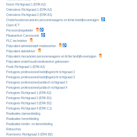
Noors Richtgraad 1 (ERK A2)
Oekraïens Richtgraad 1 (ERK A2)
Oekraïens Richtgraad 2 (ERK B1)
Onderhoudsmecanicien personenwagens en lichte bedrijfsvoertuigen
Open ICT
Persoonsbegeleider
Plaatwerker Carrosserie
PLC technieker
Polyvalent administratief medewerker
Polyvalent dakdekker
Polyvalent mecanicien personenwagens en lichte bedrijfsvoertuigen
Polyvalent onderhoudsmedewerker gebouwen
Pools Richtgraad 1 (ERK A2)
Portugees professioneel bedrijfsgericht richtgraad 2
Portugees professioneel bedrijfsgericht richtgraad 3
Portugees professioneel juridisch richtgraad 3
Portugees professioneel juridisch richtgraad 4
Portugees Richtgraad 1 (ERK A2)
Portugees Richtgraad 2 (ERK B1)
Portugees Richtgraad 3 (ERK B2)
Portugees Richtgraad 4 (ERK C1)
Realisaties dameskleding
Realisaties herenkleding
Realisaties kinder- en tienerkleding
Retouches
Roemeens Richtgraad 3 (ERK B2)