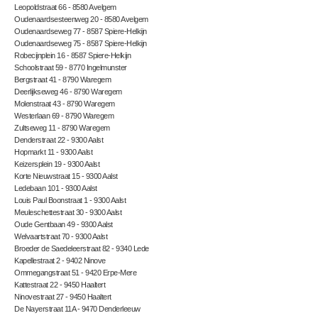
Leopoldstraat 66 - 8580 Avelgem
Oudenaardsesteenweg 20 - 8580 Avelgem
Oudenaardseweg 77 - 8587 Spiere-Helkijn
Oudenaardseweg 75 - 8587 Spiere-Helkijn
Robecijnplein 16 - 8587 Spiere-Helkijn
Schoolstraat 59 - 8770 Ingelmunster
Bergstraat 41 - 8790 Waregem
Deerlijkseweg 46 - 8790 Waregem
Molenstraat 43 - 8790 Waregem
Westerlaan 69 - 8790 Waregem
Zultseweg 11 - 8790 Waregem
Denderstraat 22 - 9300 Aalst
Hopmarkt 11 - 9300 Aalst
Keizersplein 19 - 9300 Aalst
Korte Nieuwstraat 15 - 9300 Aalst
Ledebaan 101 - 9300 Aalst
Louis Paul Boonstraat 1 - 9300 Aalst
Meuleschettestraat 30 - 9300 Aalst
Oude Gentbaan 49 - 9300 Aalst
Welvaartstraat 70 - 9300 Aalst
Broeder de Saedeleerstraat 82 - 9340 Lede
Kapellestraat 2 - 9402 Ninove
Ommegangstraat 51 - 9420 Erpe-Mere
Kattestraat 22 - 9450 Haaltert
Ninovestraat 27 - 9450 Haaltert
De Nayerstraat 11A - 9470 Denderleeuw