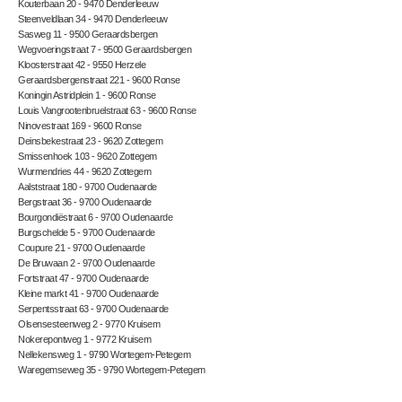
Kouterbaan 20 - 9470 Denderleeuw
Steenveldlaan 34 - 9470 Denderleeuw
Sasweg 11 - 9500 Geraardsbergen
Wegvoeringstraat 7 - 9500 Geraardsbergen
Kloosterstraat 42 - 9550 Herzele
Geraardsbergenstraat 221 - 9600 Ronse
Koningin Astridplein 1 - 9600 Ronse
Louis Vangrootenbruelstraat 63 - 9600 Ronse
Ninovestraat 169 - 9600 Ronse
Deinsbekestraat 23 - 9620 Zottegem
Smissenhoek 103 - 9620 Zottegem
Wurmendries 44 - 9620 Zottegem
Aalststraat 180 - 9700 Oudenaarde
Bergstraat 36 - 9700 Oudenaarde
Bourgondiëstraat 6 - 9700 Oudenaarde
Burgschelde 5 - 9700 Oudenaarde
Coupure 21 - 9700 Oudenaarde
De Bruwaan 2 - 9700 Oudenaarde
Fortstraat 47 - 9700 Oudenaarde
Kleine markt 41 - 9700 Oudenaarde
Serpentsstraat 63 - 9700 Oudenaarde
Olsensesteenweg 2 - 9770 Kruisem
Nokerepontweg 1 - 9772 Kruisem
Nellekensweg 1 - 9790 Wortegem-Petegem
Waregemseweg 35 - 9790 Wortegem-Petegem