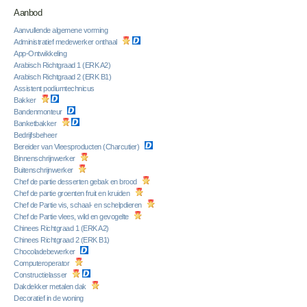
Aanbod
Aanvullende algemene vorming
Administratief medewerker onthaal
App-Ontwikkeling
Arabisch Richtgraad 1 (ERK A2)
Arabisch Richtgraad 2 (ERK B1)
Assistent podiumtechnicus
Bakker
Bandenmonteur
Banketbakker
Bedrijfsbeheer
Bereider van Vleesproducten (Charcutier)
Binnenschrijnwerker
Buitenschrijnwerker
Chef de partie desserten gebak en brood
Chef de partie groenten fruit en kruiden
Chef de Partie vis, schaal- en schelpdieren
Chef de Partie vlees, wild en gevogelte
Chinees Richtgraad 1 (ERK A2)
Chinees Richtgraad 2 (ERK B1)
Chocoladebewerker
Computeroperator
Constructielasser
Dakdekker metalen dak
Decoratief in de woning