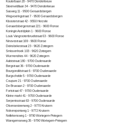
Kouterbaan 20 - 9470 Denderleeuw
Steenveldlaan 34 - 9470 Denderleeuw
Sasweg 11 - 9500 Geraardsbergen
Wegvoeringstraat 7 - 9500 Geraardsbergen
Kloosterstraat 42 - 9550 Herzele
Geraardsbergenstraat 221 - 9600 Ronse
Koningin Astridplein 1 - 9600 Ronse
Louis Vangrootenbruelstraat 63 - 9600 Ronse
Ninovestraat 169 - 9600 Ronse
Deinsbekestraat 23 - 9620 Zottegem
Smissenhoek 103 - 9620 Zottegem
Wurmendries 44 - 9620 Zottegem
Aalststraat 180 - 9700 Oudenaarde
Bergstraat 36 - 9700 Oudenaarde
Bourgondiëstraat 6 - 9700 Oudenaarde
Burgschelde 5 - 9700 Oudenaarde
Coupure 21 - 9700 Oudenaarde
De Bruwaan 2 - 9700 Oudenaarde
Fortstraat 47 - 9700 Oudenaarde
Kleine markt 41 - 9700 Oudenaarde
Serpentsstraat 63 - 9700 Oudenaarde
Olsensesteenweg 2 - 9770 Kruisem
Nokerepontweg 1 - 9772 Kruisem
Nellekensweg 1 - 9790 Wortegem-Petegem
Waregemseweg 35 - 9790 Wortegem-Petegem