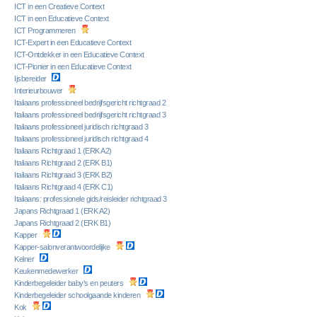
ICT in een Creatieve Context
ICT in een Educatieve Context
ICT Programmeren
ICT-Expert in een Educatieve Context
ICT-Ontdekker in een Educatieve Context
ICT-Pionier in een Educatieve Context
Ijsbereider
Interieurbouwer
Italiaans professioneel bedrijfsgericht richtgraad 2
Italiaans professioneel bedrijfsgericht richtgraad 3
Italiaans professioneel juridisch richtgraad 3
Italiaans professioneel juridisch richtgraad 4
Italiaans Richtgraad 1 (ERK A2)
Italiaans Richtgraad 2 (ERK B1)
Italiaans Richtgraad 3 (ERK B2)
Italiaans Richtgraad 4 (ERK C1)
Italiaans: professionele gids/reisleider richtgraad 3
Japans Richtgraad 1 (ERK A2)
Japans Richtgraad 2 (ERK B1)
Kapper
Kapper-salonverantwoordelijke
Kelner
Keukenmedewerker
Kinderbegeleider baby's en peuters
Kinderbegeleider schoolgaande kinderen
Kok