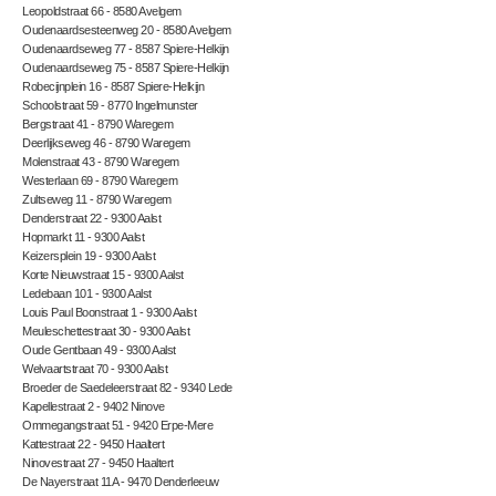
Leopoldstraat 66 - 8580 Avelgem
Oudenaardsesteenweg 20 - 8580 Avelgem
Oudenaardseweg 77 - 8587 Spiere-Helkijn
Oudenaardseweg 75 - 8587 Spiere-Helkijn
Robecijnplein 16 - 8587 Spiere-Helkijn
Schoolstraat 59 - 8770 Ingelmunster
Bergstraat 41 - 8790 Waregem
Deerlijkseweg 46 - 8790 Waregem
Molenstraat 43 - 8790 Waregem
Westerlaan 69 - 8790 Waregem
Zultseweg 11 - 8790 Waregem
Denderstraat 22 - 9300 Aalst
Hopmarkt 11 - 9300 Aalst
Keizersplein 19 - 9300 Aalst
Korte Nieuwstraat 15 - 9300 Aalst
Ledebaan 101 - 9300 Aalst
Louis Paul Boonstraat 1 - 9300 Aalst
Meuleschettestraat 30 - 9300 Aalst
Oude Gentbaan 49 - 9300 Aalst
Welvaartstraat 70 - 9300 Aalst
Broeder de Saedeleerstraat 82 - 9340 Lede
Kapellestraat 2 - 9402 Ninove
Ommegangstraat 51 - 9420 Erpe-Mere
Kattestraat 22 - 9450 Haaltert
Ninovestraat 27 - 9450 Haaltert
De Nayerstraat 11A - 9470 Denderleeuw