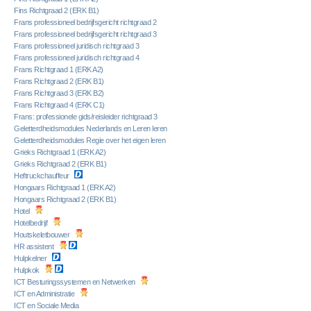
Fins Richtgraad 2 (ERK B1)
Frans professioneel bedrijfsgericht richtgraad 2
Frans professioneel bedrijfsgericht richtgraad 3
Frans professioneel juridisch richtgraad 3
Frans professioneel juridisch richtgraad 4
Frans Richtgraad 1 (ERK A2)
Frans Richtgraad 2 (ERK B1)
Frans Richtgraad 3 (ERK B2)
Frans Richtgraad 4 (ERK C1)
Frans: professionele gids/reisleider richtgraad 3
Geletterdheidsmodules Nederlands en Leren leren
Geletterdheidsmodules Regie over het eigen leren
Grieks Richtgraad 1 (ERK A2)
Grieks Richtgraad 2 (ERK B1)
Heftruckchauffeur
Hongaars Richtgraad 1 (ERK A2)
Hongaars Richtgraad 2 (ERK B1)
Hotel
Hotelbedrijf
Houtskeletbouwer
HR assistent
Hulpkelner
Hulpkok
ICT Besturingssystemen en Netwerken
ICT en Administratie
ICT en Sociale Media