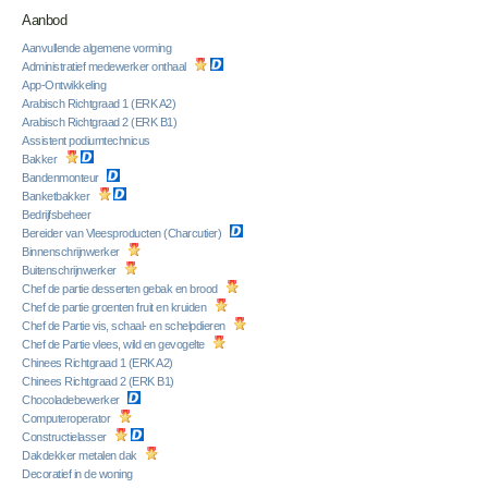
Aanbod
Aanvullende algemene vorming
Administratief medewerker onthaal
App-Ontwikkeling
Arabisch Richtgraad 1 (ERK A2)
Arabisch Richtgraad 2 (ERK B1)
Assistent podiumtechnicus
Bakker
Bandenmonteur
Banketbakker
Bedrijfsbeheer
Bereider van Vleesproducten (Charcutier)
Binnenschrijnwerker
Buitenschrijnwerker
Chef de partie desserten gebak en brood
Chef de partie groenten fruit en kruiden
Chef de Partie vis, schaal- en schelpdieren
Chef de Partie vlees, wild en gevogelte
Chinees Richtgraad 1 (ERK A2)
Chinees Richtgraad 2 (ERK B1)
Chocoladebewerker
Computeroperator
Constructielasser
Dakdekker metalen dak
Decoratief in de woning