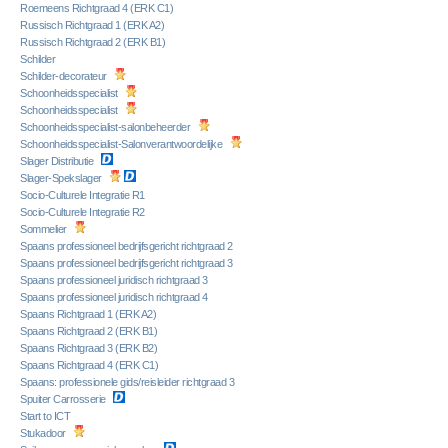
Roemeens Richtgraad 4 (ERK C1)
Russisch Richtgraad 1 (ERK A2)
Russisch Richtgraad 2 (ERK B1)
Schilder
Schilder-decorateur
Schoonheidsspecialist
Schoonheidsspecialist
Schoonheidsspecialist-salonbeheerder
Schoonheidsspecialist-Salonverantwoordelijke
Slager Distributie
Slager-Spekslager
Socio-Culturele Integratie R1
Socio-Culturele Integratie R2
Sommelier
Spaans professioneel bedrijfsgericht richtgraad 2
Spaans professioneel bedrijfsgericht richtgraad 3
Spaans professioneel juridisch richtgraad 3
Spaans professioneel juridisch richtgraad 4
Spaans Richtgraad 1 (ERK A2)
Spaans Richtgraad 2 (ERK B1)
Spaans Richtgraad 3 (ERK B2)
Spaans Richtgraad 4 (ERK C1)
Spaans: professionele gids/reisleider richtgraad 3
Spuiter Carrosserie
Start to ICT
Stukadoor