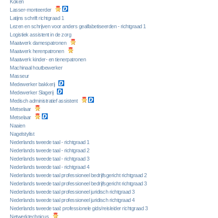
Koken
Lasser-monteerder
Latijns schrift richtgraad 1
Lezen en schrijven voor anders gealfabetiseerden - richtgraad 1
Logistiek assistent in de zorg
Maatwerk damespatronen
Maatwerk herenpatronen
Maatwerk kinder- en tienerpatronen
Machinaal houtbewerker
Masseur
Medewerker bakkerij
Medewerker Slagerij
Medisch administratief assistent
Metselaar
Metselaar
Naaien
Nagelstylist
Nederlands tweede taal - richtgraad 1
Nederlands tweede taal - richtgraad 2
Nederlands tweede taal - richtgraad 3
Nederlands tweede taal - richtgraad 4
Nederlands tweede taal professioneel bedrijfsgericht richtgraad 2
Nederlands tweede taal professioneel bedrijfsgericht richtgraad 3
Nederlands tweede taal professioneel juridisch richtgraad 3
Nederlands tweede taal professioneel juridisch richtgraad 4
Nederlands tweede taal: professionele gids/reisleider richtgraad 3
Netwerktechnicus