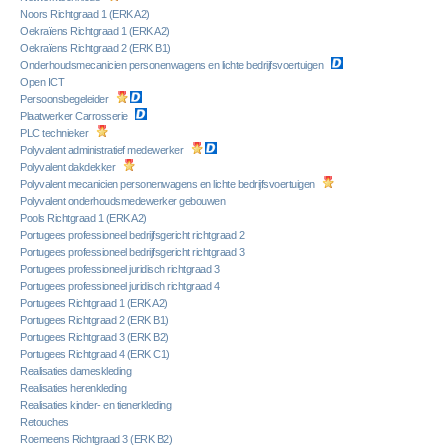
Noors Richtgraad 1 (ERK A2)
Oekraïens Richtgraad 1 (ERK A2)
Oekraïens Richtgraad 2 (ERK B1)
Onderhoudsmecanicien personenwagens en lichte bedrijfsvoertuigen
Open ICT
Persoonsbegeleider
Plaatwerker Carrosserie
PLC technieker
Polyvalent administratief medewerker
Polyvalent dakdekker
Polyvalent mecanicien personenwagens en lichte bedrijfsvoertuigen
Polyvalent onderhoudsmedewerker gebouwen
Pools Richtgraad 1 (ERK A2)
Portugees professioneel bedrijfsgericht richtgraad 2
Portugees professioneel bedrijfsgericht richtgraad 3
Portugees professioneel juridisch richtgraad 3
Portugees professioneel juridisch richtgraad 4
Portugees Richtgraad 1 (ERK A2)
Portugees Richtgraad 2 (ERK B1)
Portugees Richtgraad 3 (ERK B2)
Portugees Richtgraad 4 (ERK C1)
Realisaties dameskleding
Realisaties herenkleding
Realisaties kinder- en tienerkleding
Retouches
Roemeens Richtgraad 3 (ERK B2)