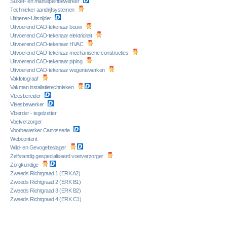
Suiker- en marsepeinbewerker
Technieker aandrijfsystemen
Uitbener-Uitsnijder
Uitvoerend CAD-tekenaar bouw
Uitvoerend CAD-tekenaar elektriciteit
Uitvoerend CAD-tekenaar HVAC
Uitvoerend CAD-tekenaar mechanische constructies
Uitvoerend CAD-tekenaar piping
Uitvoerend CAD-tekenaar wegeniswerken
Vakfotograaf
Vakman installatietechnieken
Vleesbereider
Vleesbewerker
Vloerder - tegelzetter
Voetverzorger
Voorbewerker Carrosserie
Webcontent
Wild- en Gevogelteslager
Zelfstandig gespecialiseerd voetverzorger
Zorgkundige
Zweeds Richtgraad 1 (ERK A2)
Zweeds Richtgraad 2 (ERK B1)
Zweeds Richtgraad 3 (ERK B2)
Zweeds Richtgraad 4 (ERK C1)