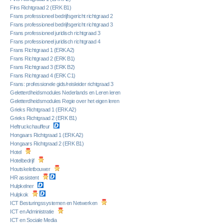
Fins Richtgraad 2 (ERK B1)
Frans professioneel bedrijfsgericht richtgraad 2
Frans professioneel bedrijfsgericht richtgraad 3
Frans professioneel juridisch richtgraad 3
Frans professioneel juridisch richtgraad 4
Frans Richtgraad 1 (ERK A2)
Frans Richtgraad 2 (ERK B1)
Frans Richtgraad 3 (ERK B2)
Frans Richtgraad 4 (ERK C1)
Frans: professionele gids/reisleider richtgraad 3
Geletterdheidsmodules Nederlands en Leren leren
Geletterdheidsmodules Regie over het eigen leren
Grieks Richtgraad 1 (ERK A2)
Grieks Richtgraad 2 (ERK B1)
Heftruckchauffeur
Hongaars Richtgraad 1 (ERK A2)
Hongaars Richtgraad 2 (ERK B1)
Hotel
Hotelbedrijf
Houtskeletbouwer
HR assistent
Hulpkelner
Hulpkok
ICT Besturingssystemen en Netwerken
ICT en Administratie
ICT en Sociale Media