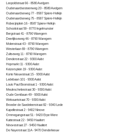
Leopoldstraat 66 - 8580 Avelgem
Oudenaardsesteenweg 20 - 8580 Avelgem
Oudenaardseweg 77 - 8587 Spiere-Helkijn
Oudenaardseweg 75 - 8587 Spiere-Helkijn
Robecijnplein 16 - 8587 Spiere-Helkijn
Schoolstraat 59 - 8770 Ingelmunster
Bergstraat 41 - 8790 Waregem
Deerlijkseweg 46 - 8790 Waregem
Molenstraat 43 - 8790 Waregem
Westerlaan 69 - 8790 Waregem
Zultseweg 11 - 8790 Waregem
Denderstraat 22 - 9300 Aalst
Hopmarkt 11 - 9300 Aalst
Keizersplein 19 - 9300 Aalst
Korte Nieuwstraat 15 - 9300 Aalst
Ledebaan 101 - 9300 Aalst
Louis Paul Boonstraat 1 - 9300 Aalst
Meuleschettestraat 30 - 9300 Aalst
Oude Gentbaan 49 - 9300 Aalst
Welvaartstraat 70 - 9300 Aalst
Broeder de Saedeleerstraat 82 - 9340 Lede
Kapellestraat 2 - 9402 Ninove
Ommegangstraat 51 - 9420 Erpe-Mere
Kattestraat 22 - 9450 Haaltert
Ninovestraat 27 - 9450 Haaltert
De Nayerstraat 11A - 9470 Denderleeuw