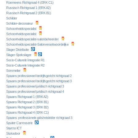
Roemeens Richtgraad 4 (ERK C1)
Russisch Richtgraad 1 (ERK A2)
Russisch Richtgraad 2 (ERK B1)
Schilder
Schilder-decorateur
Schoonheidsspecialist
Schoonheidsspecialist
Schoonheidsspecialist-salonbeheerder
Schoonheidsspecialist-Salonverantwoordelijke
Slager Distributie
Slager-Spekslager
Socio-Culturele Integratie R1
Socio-Culturele Integratie R2
Sommelier
Spaans professioneel bedrijfsgericht richtgraad 2
Spaans professioneel bedrijfsgericht richtgraad 3
Spaans professioneel juridisch richtgraad 3
Spaans professioneel juridisch richtgraad 4
Spaans Richtgraad 1 (ERK A2)
Spaans Richtgraad 2 (ERK B1)
Spaans Richtgraad 3 (ERK B2)
Spaans Richtgraad 4 (ERK C1)
Spaans: professionele gids/reisleider richtgraad 3
Spuiter Carrosserie
Start to ICT
Stukadoor