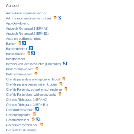
Aanbod
Aanvullende algemene vorming
Administratief medewerker onthaal
App-Ontwikkeling
Arabisch Richtgraad 1 (ERK A2)
Arabisch Richtgraad 2 (ERK B1)
Assistent podiumtechnicus
Bakker
Bandenmonteur
Banketbakker
Bedrijfsbeheer
Bereider van Vleesproducten (Charcutier)
Binnenschrijnwerker
Buitenschrijnwerker
Chef de partie desserten gebak en brood
Chef de partie groenten fruit en kruiden
Chef de Partie vis, schaal- en schelpdieren
Chef de Partie vlees, wild en gevogelte
Chinees Richtgraad 1 (ERK A2)
Chinees Richtgraad 2 (ERK B1)
Chocoladebewerker
Computeroperator
Constructielasser
Dakdekker metalen dak
Decoratief in de woning