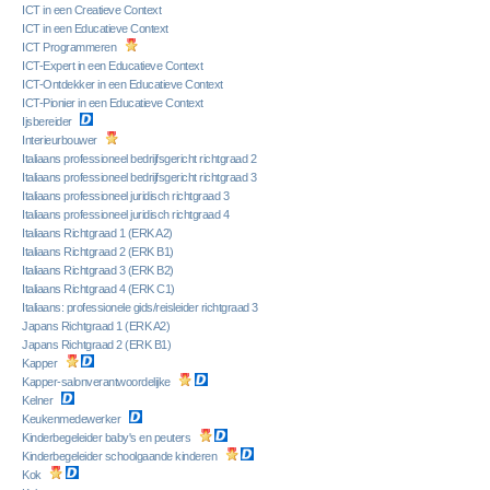
ICT in een Creatieve Context
ICT in een Educatieve Context
ICT Programmeren
ICT-Expert in een Educatieve Context
ICT-Ontdekker in een Educatieve Context
ICT-Pionier in een Educatieve Context
Ijsbereider
Interieurbouwer
Italiaans professioneel bedrijfsgericht richtgraad 2
Italiaans professioneel bedrijfsgericht richtgraad 3
Italiaans professioneel juridisch richtgraad 3
Italiaans professioneel juridisch richtgraad 4
Italiaans Richtgraad 1 (ERK A2)
Italiaans Richtgraad 2 (ERK B1)
Italiaans Richtgraad 3 (ERK B2)
Italiaans Richtgraad 4 (ERK C1)
Italiaans: professionele gids/reisleider richtgraad 3
Japans Richtgraad 1 (ERK A2)
Japans Richtgraad 2 (ERK B1)
Kapper
Kapper-salonverantwoordelijke
Kelner
Keukenmedewerker
Kinderbegeleider baby's en peuters
Kinderbegeleider schoolgaande kinderen
Kok