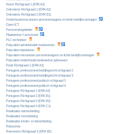
Noors Richtgraad 1 (ERK A2)
Oekraïens Richtgraad 1 (ERK A2)
Oekraïens Richtgraad 2 (ERK B1)
Onderhoudsmecanicien personenwagens en lichte bedrijfsvoertuigen
Open ICT
Persoonsbegeleider
Plaatwerker Carrosserie
PLC technieker
Polyvalent administratief medewerker
Polyvalent dakdekker
Polyvalent mecanicien personenwagens en lichte bedrijfsvoertuigen
Polyvalent onderhoudsmedewerker gebouwen
Pools Richtgraad 1 (ERK A2)
Portugees professioneel bedrijfsgericht richtgraad 2
Portugees professioneel bedrijfsgericht richtgraad 3
Portugees professioneel juridisch richtgraad 3
Portugees professioneel juridisch richtgraad 4
Portugees Richtgraad 1 (ERK A2)
Portugees Richtgraad 2 (ERK B1)
Portugees Richtgraad 3 (ERK B2)
Portugees Richtgraad 4 (ERK C1)
Realisaties dameskleding
Realisaties herenkleding
Realisaties kinder- en tienerkleding
Retouches
Roemeens Richtgraad 3 (ERK B2)