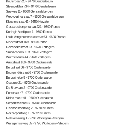
Kouterbaan 20 - 9470 Denderleeuw
Steenveldlaan 34 - 9470 Denderleeuw
Sasweg 11 - 9500 Geraardsbergen
Wegvoeringstraat 7 - 9500 Geraardsbergen
Kloosterstraat 42 - 9550 Herzele
Geraardsbergenstraat 221 - 9600 Ronse
Koningin Astridplein 1 - 9600 Ronse
Louis Vangrootenbruelstraat 63 - 9600 Ronse
Ninovestraat 169 - 9600 Ronse
Deinsbekestraat 23 - 9620 Zottegem
Smissenhoek 103 - 9620 Zottegem
Wurmendries 44 - 9620 Zottegem
Aalststraat 180 - 9700 Oudenaarde
Bergstraat 36 - 9700 Oudenaarde
Bourgondiëstraat 6 - 9700 Oudenaarde
Burgschelde 5 - 9700 Oudenaarde
Coupure 21 - 9700 Oudenaarde
De Bruwaan 2 - 9700 Oudenaarde
Fortstraat 47 - 9700 Oudenaarde
Kleine markt 41 - 9700 Oudenaarde
Serpentsstraat 63 - 9700 Oudenaarde
Olsensesteenweg 2 - 9770 Kruisem
Nokerepontweg 1 - 9772 Kruisem
Nellekensweg 1 - 9790 Wortegem-Petegem
Waregemseweg 35 - 9790 Wortegem-Petegem