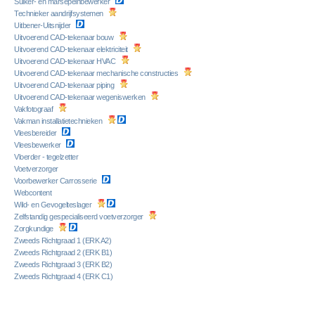
Suiker- en marsepeinbewerker
Technieker aandrijfsystemen
Uitbener-Uitsnijder
Uitvoerend CAD-tekenaar bouw
Uitvoerend CAD-tekenaar elektriciteit
Uitvoerend CAD-tekenaar HVAC
Uitvoerend CAD-tekenaar mechanische constructies
Uitvoerend CAD-tekenaar piping
Uitvoerend CAD-tekenaar wegeniswerken
Vakfotograaf
Vakman installatietechnieken
Vleesbereider
Vleesbewerker
Vloerder - tegelzetter
Voetverzorger
Voorbewerker Carrosserie
Webcontent
Wild- en Gevogelteslager
Zelfstandig gespecialiseerd voetverzorger
Zorgkundige
Zweeds Richtgraad 1 (ERK A2)
Zweeds Richtgraad 2 (ERK B1)
Zweeds Richtgraad 3 (ERK B2)
Zweeds Richtgraad 4 (ERK C1)