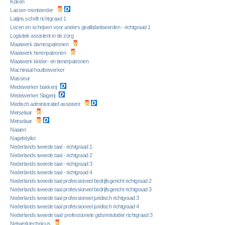
Koken
Lasser-monteerder
Latijns schrift richtgraad 1
Lezen en schrijven voor anders gealfabetiseerden - richtgraad 1
Logistiek assistent in de zorg
Maatwerk damespatronen
Maatwerk herenpatronen
Maatwerk kinder- en tienerpatronen
Machinaal houtbewerker
Masseur
Medewerker bakkerij
Medewerker Slagerij
Medisch administratief assistent
Metselaar
Metselaar
Naaien
Nagelstylist
Nederlands tweede taal - richtgraad 1
Nederlands tweede taal - richtgraad 2
Nederlands tweede taal - richtgraad 3
Nederlands tweede taal - richtgraad 4
Nederlands tweede taal professioneel bedrijfsgericht richtgraad 2
Nederlands tweede taal professioneel bedrijfsgericht richtgraad 3
Nederlands tweede taal professioneel juridisch richtgraad 3
Nederlands tweede taal professioneel juridisch richtgraad 4
Nederlands tweede taal: professionele gids/reisleider richtgraad 3
Netwerktechnicus