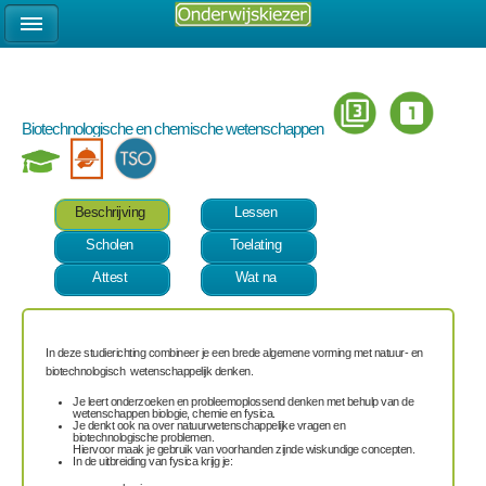
Biotechnologische en chemische wetenschappen
Beschrijving
Lessen
Scholen
Toelating
Attest
Wat na
In deze studierichting combineer je een brede algemene vorming met natuur- en
biotechnologisch wetenschappelijk denken.
Je leert onderzoeken en probleemoplossend denken met behulp van de
wetenschappen biologie, chemie en fysica.
Je denkt ook na over natuurwetenschappelijke vragen en
biotechnologische problemen.
Hiervoor maak je gebruik van voorhanden zijnde wiskundige concepten.
In de uitbreiding van fysica krijg je: