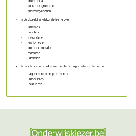
- mechanica
- elektromagnetisme
- thermodynamica
In de uitbreiding wiskunde leer je over:
- matrices
- functies
- integralene
- goniometrie
- complexe getallen
- vectoren
- statistiek
Je verdiept je in de informaticawetenschappen door te leren over:
- algoritmen en programmeren
- modelleren
- simuleren