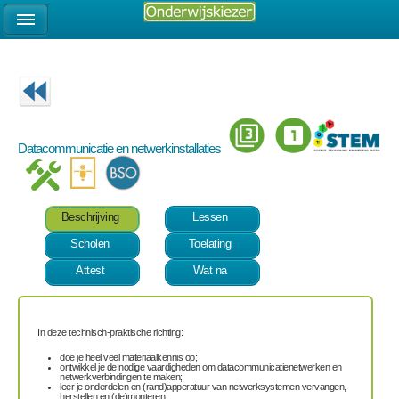
Datacommunicatie en netwerkinstallaties
Beschrijving
Lessen
Scholen
Toelating
Attest
Wat na
In deze technisch-praktische richting:
doe je heel veel materiaalkennis op;
ontwikkel je de nodige vaardigheden om datacommunicatienetwerken en
netwerkverbindingen te maken;
leer je onderdelen en (rand)apperatuur van netwerksystemen vervangen,
herstellen en (de)monteren.