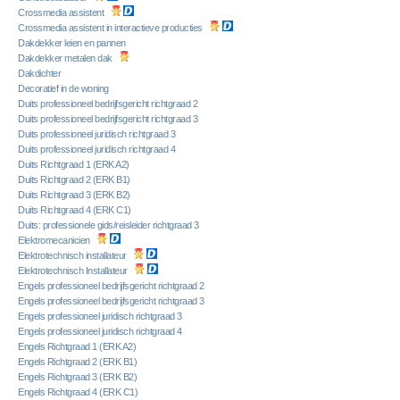
Crossmedia assistent
Crossmedia assistent in interactieve producties
Dakdekker leien en pannen
Dakdekker metalen dak
Dakdichter
Decoratief in de woning
Duits professioneel bedrijfsgericht richtgraad 2
Duits professioneel bedrijfsgericht richtgraad 3
Duits professioneel juridisch richtgraad 3
Duits professioneel juridisch richtgraad 4
Duits Richtgraad 1 (ERK A2)
Duits Richtgraad 2 (ERK B1)
Duits Richtgraad 3 (ERK B2)
Duits Richtgraad 4 (ERK C1)
Duits: professionele gids/reisleider richtgraad 3
Elektromecanicien
Elektrotechnisch installateur
Elektrotechnisch Installateur
Engels professioneel bedrijfsgericht richtgraad 2
Engels professioneel bedrijfsgericht richtgraad 3
Engels professioneel juridisch richtgraad 3
Engels professioneel juridisch richtgraad 4
Engels Richtgraad 1 (ERK A2)
Engels Richtgraad 2 (ERK B1)
Engels Richtgraad 3 (ERK B2)
Engels Richtgraad 4 (ERK C1)