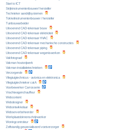
Start to ICT
Strijkinstrumentenbouwer/ hersteller
Technieker aandrijfsystemen
Tokkelinstrumentenbouwer / hersteller
Tuinbouwarbeider
Uitvoerend CAD-tekenaar bouw
Uitvoerend CAD-tekenaar elektriciteit
Uitvoerend CAD-tekenaar HVAC
Uitvoerend CAD-tekenaar mechanische constructies
Uitvoerend CAD-tekenaar piping
Uitvoerend CAD-tekenaar wegeniswerken
Vakfotograaf
Vakman houtsnijwerk
Vakman installatietechnieken
Verzorgende
Vliegtuigtechnicus - avionica en elektronica
Vliegtuigtechnieker cat A
Voorbewerker Carrosserie
Vrachtwagenchauffeur
Webcontent
Webdesigner
Webontwikkelaar
Webserverbeheerder
Werkplaatsbinnenschrijnwerker
Woningcontroleur
Zelfstandig gespecialiseerd voetverzorger