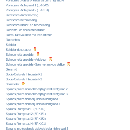
Portugees professioneel juridisch richtgraad 4
Portugees Richtgraad 1 (ERK A2)
Portugees Richtgraad 2 (ERK B1)
Realisaties dameskleding
Realisaties herenkleding
Realisaties kinder- en tienerkleding
Reclame- en decoratieschilder
Restauratievakman meubelstofferen
Retouches
Schilder
Schilder-decorateur
Schoonheidsspecialist
Schoonheidsspecialist-Adviseur
Schoonheidsspecialist-Salonverantwoordelijke
Siersmid
Socio-Culturele Integratie R1
Socio-Culturele Integratie R2
Sommelier
Spaans professioneel bedrijfsgericht richtgraad 2
Spaans professioneel bedrijfsgericht richtgraad 3
Spaans professioneel juridisch richtgraad 3
Spaans professioneel juridisch richtgraad 4
Spaans Richtgraad 1 (ERK A2)
Spaans Richtgraad 2 (ERK B1)
Spaans Richtgraad 3 (ERK B2)
Spaans Richtgraad 4 (ERK C1)
Spaans: professionele gids/reisleider richtgraad 3