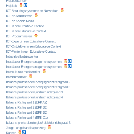
Hulpboekbinder
Hulpkok
ICT Besturingssystemen en Netwerken
ICT en Administratie
ICT en Sociale Media
ICT in een Creatieve Context
ICT in een Educatieve Context
ICT Programmeren
ICT-Expert in een Educatieve Context
ICT-Ontdekker in een Educatieve Context
ICT-Pionier in een Educatieve Context
Industrieel isolatiewerker
Installateur Energiemanagementsystemen
Installateur Energiemanagementsystemen
Interculturele medewerker
Interieurbouwer
Italiaans professioneel bedrijfsgericht richtgraad 2
Italiaans professioneel bedrijfsgericht richtgraad 3
Italiaans professioneel juridisch richtgraad 3
Italiaans professioneel juridisch richtgraad 4
Italiaans Richtgraad 1 (ERK A2)
Italiaans Richtgraad 2 (ERK B1)
Italiaans Richtgraad 3 (ERK B2)
Italiaans Richtgraad 4 (ERK C1)
Italiaans: professionele gids/reisleider richtgraad 3
Jeugd- en gehandicaptenzorg
Kapper