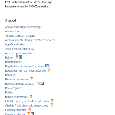
Prof.Rubbrechtstraat 97 - 8972 Poperinge
Langemarkstraat 8 - 8980 Zonnebeke
Aanbod
Aanvullende algemene vorming
Accessoires
Allround Grimeur- Visagist
Ambulancier Niet-Dringend Patiëntenvervoer
App-Ontwikkeling
Assistent calculator bouw
Assistent podiumtechnicus
Bakker
Bedrijfsbeheer
Begeleider in de Sociale Economie
Begeleider- animator voor bejaarden
Behanger
Binnenschrijnwerker
Boekhoudkundig assistent
Boekvergulder
Breien
Buitenschrijnwerker
Chef de partie groenten fruit en kruiden
Chef de Partie vlees, wild en gevogelte
Computeroperator
Constructielasser