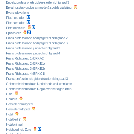
Engels: professionele gids/reisleider richtgraad 3
Ervaringsdeskundige armoede & sociale uitsluiting
Eventhulpverlener
Fietshersteller
Fietshersteller
Fietstechnicus
Fijnschilder
Frans professioneel bedrijfsgericht richtgraad 2
Frans professioneel bedrijfsgericht richtgraad 3
Frans professioneel juridisch richtgraad 3
Frans professioneel juridisch richtgraad 4
Frans Richtgraad 1 (ERK A2)
Frans Richtgraad 2 (ERK B1)
Frans Richtgraad 3 (ERK B2)
Frans Richtgraad 4 (ERK C1)
Frans: professionele gids/reisleider richtgraad 3
Geletterdheidsmodules Nederlands en Leren leren
Geletterdheidsmodules Regie over het eigen leren
Gids
Grimeur
Hersteller bruingoed
Hersteller witgoed
Hotel
Hotelbedrijf
Hotelonthaal
Huishoudhulp Zorg