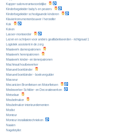
Kapper-salonverantwoordelijke
Kinderbegeleider baby's en peuters
Kinderbegeleider schoolgaande kinderen
Klavierinstrumentenbouwer / hersteller
Kok
Koken
Lasser-monteerder
Lezen en schrijven voor anders gealfabetiseerden - richtgraad 1
Logistiek assistent in de zorg
Maatwerk damespatronen
Maatwerk herenpatronen
Maatwerk kinder- en tienerpatronen
Machinaal houtbewerker
Manueel boekbinder
Manueel boekbinder - boekvergulder
Masseur
Mecanicien Bromfietsen en Motorfietsen
Medewerker Schilder- en Decoratiewerken
Metselaar
Meubelmaker
Meubelmaker-interieurelementen
Modist
Monteur
Monteur installatietechnieken
Naaien
Nagelstylist