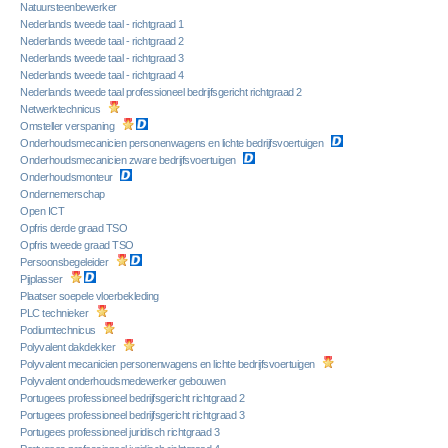
Natuursteenbewerker
Nederlands tweede taal - richtgraad 1
Nederlands tweede taal - richtgraad 2
Nederlands tweede taal - richtgraad 3
Nederlands tweede taal - richtgraad 4
Nederlands tweede taal professioneel bedrijfsgericht richtgraad 2
Netwerktechnicus
Omsteller verspaning
Onderhoudsmecanicien personenwagens en lichte bedrijfsvoertuigen
Onderhoudsmecanicien zware bedrijfsvoertuigen
Onderhoudsmonteur
Ondernemerschap
Open ICT
Opfris derde graad TSO
Opfris tweede graad TSO
Persoonsbegeleider
Pijplasser
Plaatser soepele vloerbekleding
PLC technieker
Podiumtechnicus
Polyvalent dakdekker
Polyvalent mecanicien personenwagens en lichte bedrijfsvoertuigen
Polyvalent onderhoudsmedewerker gebouwen
Portugees professioneel bedrijfsgericht richtgraad 2
Portugees professioneel bedrijfsgericht richtgraad 3
Portugees professioneel juridisch richtgraad 3