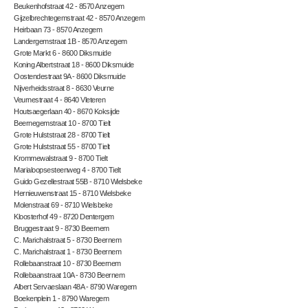
Beukenhofstraat 42 - 8570 Anzegem
Gijzelbrechtegemstraat 42 - 8570 Anzegem
Heirbaan 73 - 8570 Anzegem
Landergemstraat 1B - 8570 Anzegem
Grote Markt 6 - 8600 Diksmuide
Koning Albertstraat 18 - 8600 Diksmuide
Oostendestraat 9A - 8600 Diksmuide
Nijverheidsstraat 8 - 8630 Veurne
Veurnestraat 4 - 8640 Vleteren
Houtsaegerlaan 40 - 8670 Koksijde
Beernegemstraat 10 - 8700 Tielt
Grote Hulststraat 28 - 8700 Tielt
Grote Hulststraat 55 - 8700 Tielt
Krommewalstraat 9 - 8700 Tielt
Marialoopsesteenweg 4 - 8700 Tielt
Guido Gezellestraat 55B - 8710 Wielsbeke
Hernieuwenstraat 15 - 8710 Wielsbeke
Molenstraat 69 - 8710 Wielsbeke
Kloosterhof 49 - 8720 Dentergem
Bruggestraat 9 - 8730 Beernem
C. Marichalstraat 5 - 8730 Beernem
C. Marichalstraat 1 - 8730 Beernem
Rollebaanstraat 10 - 8730 Beernem
Rollebaanstraat 10A - 8730 Beernem
Albert Servaeslaan 48A - 8790 Waregem
Boekenplein 1 - 8790 Waregem