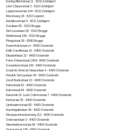
Koning Albertstraat 11 - 8210 Zedelgem
Léon Claeysstraat 3 - 8210 Zedelgem
Loppemsestraat 14A - 8210 Zedelgem
Mezenweg 18 - 8210 Loppem
Aartrijksestraat 9 - 8211 Zedelgem
Geralaan 50 - 8310 Brugge
Sint-Lucaslaan 50 - 8310 Brugge
Weidestraat 156 - 8310 Brugge
Ploegstraat 38 - 8380 Brugge
Duivenhokstraat zn - 8400 Oostende
Edith Cavellstraat 15 - 8400 Oostende
Elisabethlaan 32 - 8400 Oostende
Frère-Orbanstraat 145A - 8400 Oostende
Gouwelozestraat 100 - 8400 Oostende
Graaf de Smet de Naeyerlaan 4 - 8400 Oostende
Hendrik Serruyslaan 48 - 8400 Oostende
Josef Boelsstraat 10 - 8400 Oostende
Kaïrostraat 82 - 8400 Oostende
Kaïrostraat 84 - 8400 Oostende
Kanunnik Dr. Louis Colensstraat 7 - 8400 Oostende
Kerkstraat 35 - 8400 Oostende
Lijndraaiersstraat 60 - 8400 Oostende
Nachtegalenlaan 38 - 8400 Oostende
Nieuwpoortsesteenweg 112 - 8400 Oostende
Ooievaarslaan 3 - 8400 Oostende
Steenbakkersstraat 59 - 8400 Oostende
Stuiverstraat 108 - 8400 Oostende