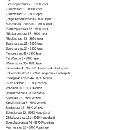
Elverdingsestraat 72 - 8900 Ieper
Grachtstraat 11 - 8900 Ieper
Grachtstraat 13 - 8900 Ieper
Lange Torhoutstraat 33 - 8900 Ieper
Maarschalk Fochlaan 1 - 8900 Ieper
Paddevijverstraat 63 - 8900 Ieper
Rijkeklarenstraat 83 - 8900 Ieper
Rijselsestraat 83 - 8900 Ieper
Stationsstraat 25 - 8900 Ieper
Stationsstraat 24 - 8900 Ieper
Tempelstraat 41 - 8900 Ieper
Ter Waarde 1 - 8900 Ieper
Weverijstraat 35 - 8900 Ieper
Klerkenstraat 37A - 8920 Langemark-Poelkapelle
Lekkerboterstraat 1 - 8920 Langemark-Poelkapelle
Koningin Astridlaan 44 - 8930 Menen
Oude Leielaan 15 - 8930 Menen
Volkslaan 300 - 8930 Menen
Beselarestraat 3 - 8940 Wervik
Koestraat 26 - 8940 Wervik
Sint Jorisstraat 3 - 8940 Wervik
Speiestraat 16 - 8940 Wervik
Schoolstraat 12 - 8953 Heuvelland
Dikkebusstraat 131 - 8958 Heuvelland
Boeschepestraat 44 - 8970 Poperinge
Veurnestraat 15 - 8970 Poperinge