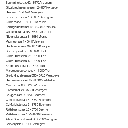
Beukenhofstraat 42 - 8570 Anzegem
Gijzelbrechtegemstraat 42 - 8570 Anzegem
Heirbaan 73 - 8570 Anzegem
Landergemstraat 1B - 8570 Anzegem
Grote Markt 6 - 8600 Diksmuide
Koning Albertstraat 18 - 8600 Diksmuide
Oostendestraat 9A - 8600 Diksmuide
Nijverheidsstraat 8 - 8630 Veurne
Veurnestraat 4 - 8640 Vleteren
Houtsaegerlaan 40 - 8670 Koksijde
Beernegemstraat 10 - 8700 Tielt
Grote Hulststraat 28 - 8700 Tielt
Grote Hulststraat 55 - 8700 Tielt
Krommewalstraat 9 - 8700 Tielt
Marialoopsesteenweg 4 - 8700 Tielt
Guido Gezellestraat 55B - 8710 Wielsbeke
Hernieuwenstraat 15 - 8710 Wielsbeke
Molenstraat 69 - 8710 Wielsbeke
Kloosterhof 49 - 8720 Dentergem
Bruggestraat 9 - 8730 Beernem
C. Marichalstraat 5 - 8730 Beernem
C. Marichalstraat 1 - 8730 Beernem
Rollebaanstraat 10 - 8730 Beernem
Rollebaanstraat 10A - 8730 Beernem
Albert Servaeslaan 48A - 8790 Waregem
Boekenplein 1 - 8790 Waregem