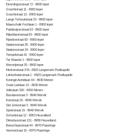
Elverdingsestraat 72 - 8900 Ieper
Grachtstraat 11 - 8900 Ieper
Grachtstraat 13 - 8900 Ieper
Lange Torhoutstraat 33 - 8900 Ieper
Maarschalk Fochlaan 1 - 8900 Ieper
Paddevijverstraat 63 - 8900 Ieper
Rijkeklarenstraat 83 - 8900 Ieper
Rijselsestraat 83 - 8900 Ieper
Stationsstraat 25 - 8900 Ieper
Stationsstraat 24 - 8900 Ieper
Tempelstraat 41 - 8900 Ieper
Ter Waarde 1 - 8900 Ieper
Weverijstraat 35 - 8900 Ieper
Klerkenstraat 37A - 8920 Langemark-Poelkapelle
Lekkerboterstraat 1 - 8920 Langemark-Poelkapelle
Koningin Astridlaan 44 - 8930 Menen
Oude Leielaan 15 - 8930 Menen
Volkslaan 300 - 8930 Menen
Beselarestraat 3 - 8940 Wervik
Koestraat 26 - 8940 Wervik
Sint Jorisstraat 3 - 8940 Wervik
Speiestraat 16 - 8940 Wervik
Schoolstraat 12 - 8953 Heuvelland
Dikkebusstraat 131 - 8958 Heuvelland
Boeschepestraat 44 - 8970 Poperinge
Veurnestraat 15 - 8970 Poperinge