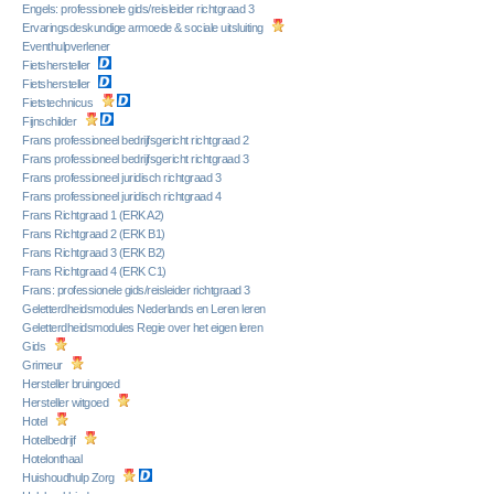
Engels: professionele gids/reisleider richtgraad 3
Ervaringsdeskundige armoede & sociale uitsluiting
Eventhulpverlener
Fietshersteller
Fietshersteller
Fietstechnicus
Fijnschilder
Frans professioneel bedrijfsgericht richtgraad 2
Frans professioneel bedrijfsgericht richtgraad 3
Frans professioneel juridisch richtgraad 3
Frans professioneel juridisch richtgraad 4
Frans Richtgraad 1 (ERK A2)
Frans Richtgraad 2 (ERK B1)
Frans Richtgraad 3 (ERK B2)
Frans Richtgraad 4 (ERK C1)
Frans: professionele gids/reisleider richtgraad 3
Geletterdheidsmodules Nederlands en Leren leren
Geletterdheidsmodules Regie over het eigen leren
Gids
Grimeur
Hersteller bruingoed
Hersteller witgoed
Hotel
Hotelbedrijf
Hotelonthaal
Huishoudhulp Zorg