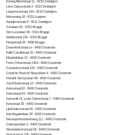
Koning Albertstraat 11 - 8210 Zedelgem
Léon Claeysstraat 3 - 8210 Zedelgem
Loppemsestraat 14A - 8210 Zedelgem
Mezenweg 18 - 8210 Loppem
Aartrijksestraat 9 - 8211 Zedelgem
Geralaan 50 - 8310 Brugge
Sint-Lucaslaan 50 - 8310 Brugge
Weidestraat 156 - 8310 Brugge
Ploegstraat 38 - 8380 Brugge
Duivenhokstraat zn - 8400 Oostende
Edith Cavellstraat 15 - 8400 Oostende
Elisabethlaan 32 - 8400 Oostende
Frère-Orbanstraat 145A - 8400 Oostende
Gouwelozestraat 100 - 8400 Oostende
Graaf de Smet de Naeyerlaan 4 - 8400 Oostende
Hendrik Serruyslaan 48 - 8400 Oostende
Josef Boelsstraat 10 - 8400 Oostende
Kaïrostraat 82 - 8400 Oostende
Kaïrostraat 84 - 8400 Oostende
Kanunnik Dr. Louis Colensstraat 7 - 8400 Oostende
Kerkstraat 35 - 8400 Oostende
Lijndraaiersstraat 60 - 8400 Oostende
Nachtegalenlaan 38 - 8400 Oostende
Nieuwpoortsesteenweg 112 - 8400 Oostende
Ooievaarslaan 3 - 8400 Oostende
Steenbakkersstraat 59 - 8400 Oostende
Stuiverstraat 108 - 8400 Oostende