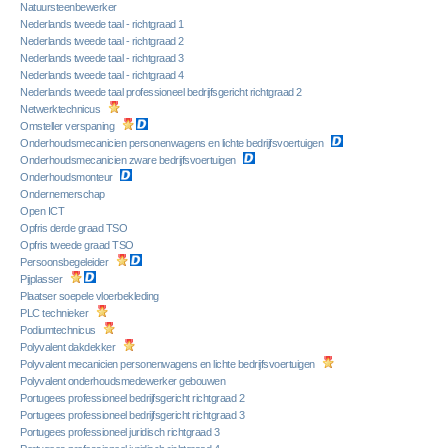
Natuursteenbewerker
Nederlands tweede taal - richtgraad 1
Nederlands tweede taal - richtgraad 2
Nederlands tweede taal - richtgraad 3
Nederlands tweede taal - richtgraad 4
Nederlands tweede taal professioneel bedrijfsgericht richtgraad 2
Netwerktechnicus
Omsteller verspaning
Onderhoudsmecanicien personenwagens en lichte bedrijfsvoertuigen
Onderhoudsmecanicien zware bedrijfsvoertuigen
Onderhoudsmonteur
Ondernemerschap
Open ICT
Opfris derde graad TSO
Opfris tweede graad TSO
Persoonsbegeleider
Pijplasser
Plaatser soepele vloerbekleding
PLC technieker
Podiumtechnicus
Polyvalent dakdekker
Polyvalent mecanicien personenwagens en lichte bedrijfsvoertuigen
Polyvalent onderhoudsmedewerker gebouwen
Portugees professioneel bedrijfsgericht richtgraad 2
Portugees professioneel bedrijfsgericht richtgraad 3
Portugees professioneel juridisch richtgraad 3