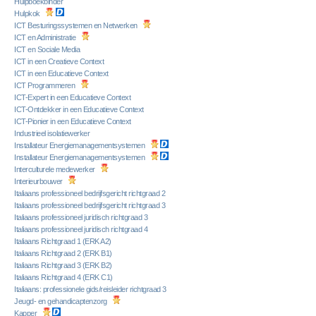
Hulpboekbinder
Hulpkok
ICT Besturingssystemen en Netwerken
ICT en Administratie
ICT en Sociale Media
ICT in een Creatieve Context
ICT in een Educatieve Context
ICT Programmeren
ICT-Expert in een Educatieve Context
ICT-Ontdekker in een Educatieve Context
ICT-Pionier in een Educatieve Context
Industrieel isolatiewerker
Installateur Energiemanagementsystemen
Installateur Energiemanagementsystemen
Interculturele medewerker
Interieurbouwer
Italiaans professioneel bedrijfsgericht richtgraad 2
Italiaans professioneel bedrijfsgericht richtgraad 3
Italiaans professioneel juridisch richtgraad 3
Italiaans professioneel juridisch richtgraad 4
Italiaans Richtgraad 1 (ERK A2)
Italiaans Richtgraad 2 (ERK B1)
Italiaans Richtgraad 3 (ERK B2)
Italiaans Richtgraad 4 (ERK C1)
Italiaans: professionele gids/reisleider richtgraad 3
Jeugd- en gehandicaptenzorg
Kapper