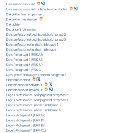
Crossmedia assistent
Crossmedia assistent in interactieve producties
Dakdekker leien en pannen
Dakdekker metalen dak
Dakdichter
Decoratief in de woning
Duits professioneel bedrijfsgericht richtgraad 2
Duits professioneel bedrijfsgericht richtgraad 3
Duits professioneel juridisch richtgraad 3
Duits professioneel juridisch richtgraad 4
Duits Richtgraad 1 (ERK A2)
Duits Richtgraad 2 (ERK B1)
Duits Richtgraad 3 (ERK B2)
Duits Richtgraad 4 (ERK C1)
Duits: professionele gids/reisleider richtgraad 3
Elektromecanicien
Elektrotechnisch installateur
Elektrotechnisch Installateur
Engels professioneel bedrijfsgericht richtgraad 2
Engels professioneel bedrijfsgericht richtgraad 3
Engels professioneel juridisch richtgraad 3
Engels professioneel juridisch richtgraad 4
Engels Richtgraad 1 (ERK A2)
Engels Richtgraad 2 (ERK B1)
Engels Richtgraad 3 (ERK B2)
Engels Richtgraad 4 (ERK C1)