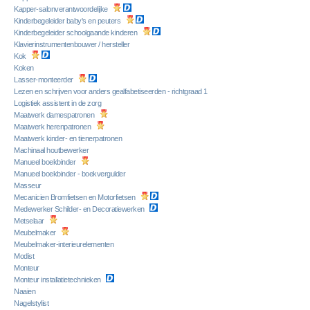
Kapper-salonverantwoordelijke
Kinderbegeleider baby's en peuters
Kinderbegeleider schoolgaande kinderen
Klavierinstrumentenbouwer / hersteller
Kok
Koken
Lasser-monteerder
Lezen en schrijven voor anders gealfabetiseerden - richtgraad 1
Logistiek assistent in de zorg
Maatwerk damespatronen
Maatwerk herenpatronen
Maatwerk kinder- en tienerpatronen
Machinaal houtbewerker
Manueel boekbinder
Manueel boekbinder - boekvergulder
Masseur
Mecanicien Bromfietsen en Motorfietsen
Medewerker Schilder- en Decoratiewerken
Metselaar
Meubelmaker
Meubelmaker-interieurelementen
Modist
Monteur
Monteur installatietechnieken
Naaien
Nagelstylist