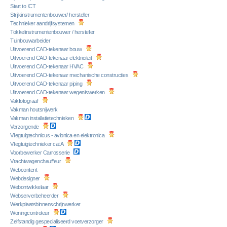
Start to ICT
Strijkinstrumentenbouwer/ hersteller
Technieker aandrijfsystemen
Tokkelinstrumentenbouwer / hersteller
Tuinbouwarbeider
Uitvoerend CAD-tekenaar bouw
Uitvoerend CAD-tekenaar elektriciteit
Uitvoerend CAD-tekenaar HVAC
Uitvoerend CAD-tekenaar mechanische constructies
Uitvoerend CAD-tekenaar piping
Uitvoerend CAD-tekenaar wegeniswerken
Vakfotograaf
Vakman houtsnijwerk
Vakman installatietechnieken
Verzorgende
Vliegtuigtechnicus - avionica en elektronica
Vliegtuigtechnieker cat A
Voorbewerker Carrosserie
Vrachtwagenchauffeur
Webcontent
Webdesigner
Webontwikkelaar
Webserverbeheerder
Werkplaatsbinnenschrijnwerker
Woningcontroleur
Zelfstandig gespecialiseerd voetverzorger