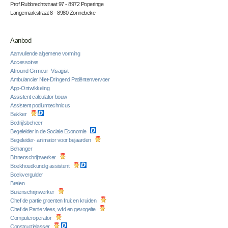
Prof.Rubbrechtstraat 97 - 8972 Poperinge
Langemarkstraat 8 - 8980 Zonnebeke
Aanbod
Aanvullende algemene vorming
Accessoires
Allround Grimeur- Visagist
Ambulancier Niet-Dringend Patiëntenvervoer
App-Ontwikkeling
Assistent calculator bouw
Assistent podiumtechnicus
Bakker
Bedrijfsbeheer
Begeleider in de Sociale Economie
Begeleider- animator voor bejaarden
Behanger
Binnenschrijnwerker
Boekhoudkundig assistent
Boekvergulder
Breien
Buitenschrijnwerker
Chef de partie groenten fruit en kruiden
Chef de Partie vlees, wild en gevogelte
Computeroperator
Constructielasser