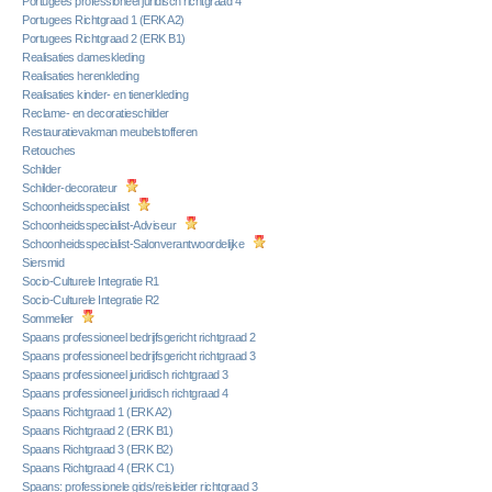
Portugees professioneel juridisch richtgraad 4
Portugees Richtgraad 1 (ERK A2)
Portugees Richtgraad 2 (ERK B1)
Realisaties dameskleding
Realisaties herenkleding
Realisaties kinder- en tienerkleding
Reclame- en decoratieschilder
Restauratievakman meubelstofferen
Retouches
Schilder
Schilder-decorateur
Schoonheidsspecialist
Schoonheidsspecialist-Adviseur
Schoonheidsspecialist-Salonverantwoordelijke
Siersmid
Socio-Culturele Integratie R1
Socio-Culturele Integratie R2
Sommelier
Spaans professioneel bedrijfsgericht richtgraad 2
Spaans professioneel bedrijfsgericht richtgraad 3
Spaans professioneel juridisch richtgraad 3
Spaans professioneel juridisch richtgraad 4
Spaans Richtgraad 1 (ERK A2)
Spaans Richtgraad 2 (ERK B1)
Spaans Richtgraad 3 (ERK B2)
Spaans Richtgraad 4 (ERK C1)
Spaans: professionele gids/reisleider richtgraad 3