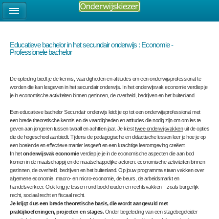
Educatieve bachelor in het secundair onderwijs : Economie -
Professionele bachelor
De opleiding biedt je de kennis, vaardigheden en attitudes om een onderwijsprofessional te
worden die kan lesgeven in het secundair onderwijs. In het onderwijsvak economie verdiep je
je in economische activiteiten binnen gezinnen, de overheid, bedrijven en het buitenland.
Een educatieve bachelor Secundair onderwijs leidt je op tot een onderwijsprofessional met
een brede theoretische kennis en de vaardigheden en attitudes die nodig zijn om om les te
geven aan jongeren tussen twaalf en achttien jaar. Je kiest
twee onderwijsvakken
uit de opties
die de hogeschool aanbiedt. Tijdens de pedagogische en didactische lessen leer je hoe je op
een boeiende en effectieve manier lesgeeft en een krachtige leeromgeving creëert.
In het
onderwijsvak economie
verdiep je je in de economische aspecten die aan bod
komen in de maatschappij en de maatschappelijke actoren: economische activiteiten binnen
gezinnen, de overheid, bedrijven en het buitenland. Op jouw programma staan vakken over
algemene economie, macro- en micro-economie, de beurs, de arbeidsmarkt en
handelsverkeer. Ook krijg je lessen rond boekhouden en rechtsvakken – zoals burgerlijk
recht, sociaal recht en fiscaal recht.
Je krijgt dus een brede theoretische basis, die wordt aangevuld met
praktijkoefeningen, projecten en stages.
Onder begeleiding van een stagebegeleider