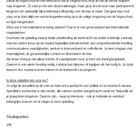
vanuit de hogeschool en een leerkracht van je stageschool zet je al snel de eerste stappen
naar lesgeven. Zo start je met een observatiestage, maar ga je al snel over naar participerend
lesgeven om uiteindelijk bijna helemaal zelfstandig voor de klas te staan. Dat gaat stap voor
stap, en je doet altijd een eerste lesgeefervaring op in de veilige omgeving van de hogeschool
en bij je klasgenoten.
Wil je ook in het buitenland ervaring opdoen? Dan is er een groot aanbod aan internationale
stageplekken.
Doorheen de opleiding staat je totale ontwikkeling als leerkracht secundair onderwijs centraal,
met een sterke focus op de maatschappelijke betrokkenheid, een zorgverbredende instelling,
communicatieve vaardigheden, werken in teamverband en zelfreflectie. Je leert omgaan met
meertaligheid, de grootstedelijke context en diversiteit in de klas.
Als leraar breng je niet alleen kennis of vaardigheden over, je bent ook leerlingbegeleider.
Daarom is een alerte houding nodig, zodat je kan bijsturen of ingrijpen als het nodig is. Je zal je
daarom dus moeten kunnen inleven in de leefwereld van jongeren.
Is deze opleiding iets voor jou?
Je volgt de actualiteit op de voet en hebt extra aandacht voor politiek en economisch nieuws.
Specifieke voorkennis is niet vereist, alle vakken worden aangebracht vanaf nul. Natuurlijk wil
je graag leren lesgeven. Daarom zijn – naast je interesse – ook je motivatie en werklust
belangrijke troeven om te slagen in deze opleiding.
Studiepunten
180