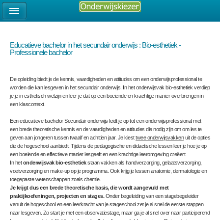
Educatieve bachelor in het secundair onderwijs : Bio-esthetiek -
Professionele bachelor
De opleiding biedt je de kennis, vaardigheden en attitudes om een onderwijsprofessional te
worden die kan lesgeven in het secundair onderwijs. In het onderwijsvak bio-esthetiek verdiep
je je in esthetisch welzijn en leer je dat op een boeiende en krachtige manier overbrengen in
een klascontext.
Een educatieve bachelor Secundair onderwijs leidt je op tot een onderwijsprofessional met
een brede theoretische kennis en de vaardigheden en attitudes die nodig zijn om om les te
geven aan jongeren tussen twaalf en achttien jaar. Je kiest
twee onderwijsvakken
uit de opties
die de hogeschool aanbiedt. Tijdens de pedagogische en didactische lessen leer je hoe je op
een boeiende en effectieve manier lesgeeft en een krachtige leeromgeving creëert.
In het
onderwijsvak bio-esthetiek
staan vakken als handverzorging, gelaatsverzorging,
voetverzorging en make-up op je programma. Ook krijg je lessen anatomie, dermatologie en
toegepaste wetenschappen zoals chemie.
Je krijgt dus een brede theoretische basis, die wordt aangevuld met
praktijkoefeningen, projecten en stages.
Onder begeleiding van een stagebegeleider
vanuit de hogeschool en een leerkracht van je stageschool zet je al snel de eerste stappen
naar lesgeven. Zo start je met een observatiestage, maar ga je al snel over naar participerend