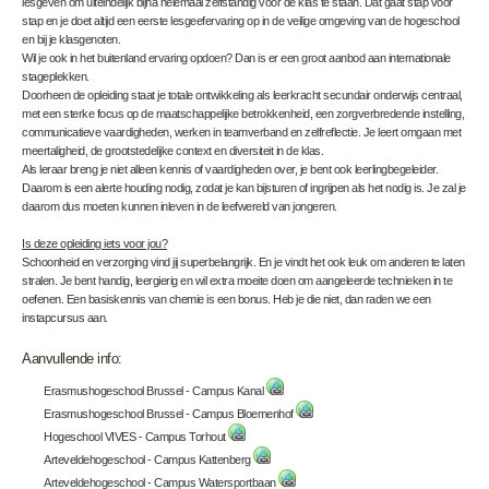
lesgeven om uiteindelijk bijna helemaal zelfstandig voor de klas te staan. Dat gaat stap voor
stap en je doet altijd een eerste lesgeefervaring op in de veilige omgeving van de hogeschool
en bij je klasgenoten.
Wil je ook in het buitenland ervaring opdoen? Dan is er een groot aanbod aan internationale
stageplekken.
Doorheen de opleiding staat je totale ontwikkeling als leerkracht secundair onderwijs centraal,
met een sterke focus op de maatschappelijke betrokkenheid, een zorgverbredende instelling,
communicatieve vaardigheden, werken in teamverband en zelfreflectie. Je leert omgaan met
meertaligheid, de grootstedelijke context en diversiteit in de klas.
Als leraar breng je niet alleen kennis of vaardigheden over, je bent ook leerlingbegeleider.
Daarom is een alerte houding nodig, zodat je kan bijsturen of ingrijpen als het nodig is. Je zal je
daarom dus moeten kunnen inleven in de leefwereld van jongeren.
Is deze opleiding iets voor jou?
Schoonheid en verzorging vind jij superbelangrijk. En je vindt het ook leuk om anderen te laten
stralen. Je bent handig, leergierig en wil extra moeite doen om aangeleerde technieken in te
oefenen. Een basiskennis van chemie is een bonus. Heb je die niet, dan raden we een
instapcursus aan.
Aanvullende info:
Erasmushogeschool Brussel - Campus Kanal
Erasmushogeschool Brussel - Campus Bloemenhof
Hogeschool VIVES - Campus Torhout
Arteveldehogeschool - Campus Kattenberg
Arteveldehogeschool - Campus Watersportbaan