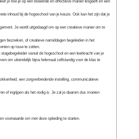
leer je hoe je op een boeiende en effectieve manier lesgeeft en een
ete inhoud bij de hogeschool van je keuze. Ook kan het zijn dat je
anagement. Je wordt uitgedaagd om op een creatieve manier om te
ngen bezoeken, of creatieve namiddagen begeleiden in het
menten op touw te zetten.
stagebegeleider vanuit de hogeschool en een leerkracht van je
ven om uiteindelijk bijna helemaal zelfstandig voor de klas te
trokkenheid, een zorgverbredende instelling, communicatieve
uren of ingrijpen als het nodig is. Je zal je daarom dus moeten
s geen voorwaarde om met deze opleiding te starten.