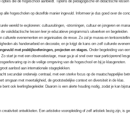
de opties die de hogeschool aanbiedt. Tijdens de pedagogische en didactische lessen 
op alle hogescholen op dezelfde manier ingevuld. Informeer je dus goed over de concr
urele wereld te exploreren: cultuuruitingen, -stromingen, cultuur en jongeren en m
 de vakdidactische lessen leer je educatieve programma’s uitwerken en begeleiden.
an culturele evenementen en organisaties de revue. Zo zal je musea en tentoonstelli
igheden als handenarbeid en decoratie, en je krijgt de kans om zelf culturele evene
angevuld met praktijkoefeningen, projecten en stages.
Onder begeleiding van een 
Zo start je met een observatiestage, maar ga je al snel over naar participerend lesge
 lesgeefervaring op in de veilige omgeving van de hogeschool en bij je klasgenoten.
 groot aanbod aan internationale stageplekken.
rkracht secundair onderwijs centraal, met een sterke focus op de maatschappelijke be
rt omgaan met meertaligheid, de grootstedelijke context en diversiteit in de klas.
je bent ook leerlingbegeleider. Daarom is een alerte houding nodig, zodat je kan bijst
 creativiteit ontwikkelen. Een artistieke vooropleiding of zelf artistiek bezig zijn, i