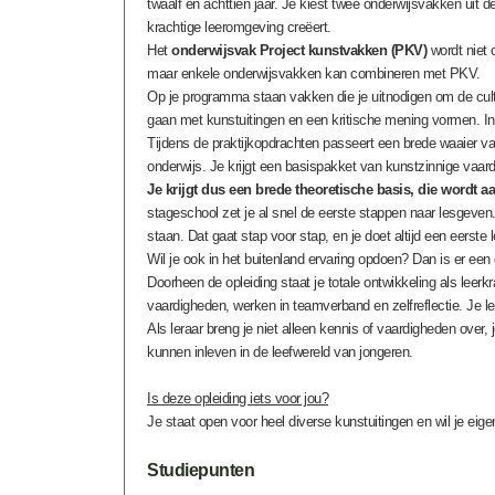
twaalf en achttien jaar. Je kiest twee onderwijsvakken uit 
krachtige leeromgeving creëert.
Het
onderwijsvak Project kunstvakken (PKV)
wordt niet 
maar enkele onderwijsvakken kan combineren met PKV.
Op je programma staan vakken die je uitnodigen om de cult
gaan met kunstuitingen en een kritische mening vormen. In
Tijdens de praktijkopdrachten passeert een brede waaier v
onderwijs. Je krijgt een basispakket van kunstzinnige vaard
Je krijgt dus een brede theoretische basis, die wordt a
stageschool zet je al snel de eerste stappen naar lesgeven. 
staan. Dat gaat stap voor stap, en je doet altijd een eerste
Wil je ook in het buitenland ervaring opdoen? Dan is er een
Doorheen de opleiding staat je totale ontwikkeling als lee
vaardigheden, werken in teamverband en zelfreflectie. Je lee
Als leraar breng je niet alleen kennis of vaardigheden over, 
kunnen inleven in de leefwereld van jongeren.
Is deze opleiding iets voor jou?
Je staat open voor heel diverse kunstuitingen en wil je eigen
Studiepunten