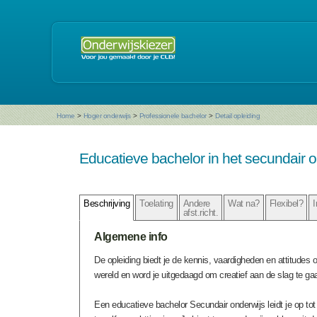
Home
>
Hoger onderwijs
>
Professionele bachelor
>
Detail opleiding
Educatieve bachelor in het secundair o
Beschrijving
Toelating
Andere
Wat na?
Flexibel?
I
afst.richt.
Algemene info
De opleiding biedt je de kennis, vaardigheden en attitudes 
wereld en word je uitgedaagd om creatief aan de slag te ga
Een educatieve bachelor Secundair onderwijs leidt je op to