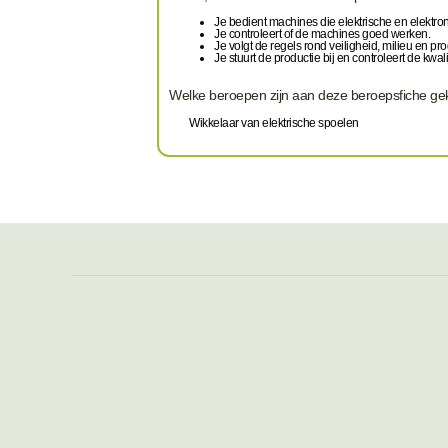
Je bedient machines die elektrische en elekt
Je controleert of de machines goed werken.
Je volgt de regels rond veiligheid, milieu en pr
Je stuurt de productie bij en controleert de kwal
Welke beroepen zijn aan deze beroepsfiche g
Wikkelaar van elektrische spoelen