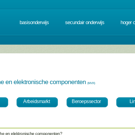
basisonderwijs
secundair onderwijs
hoger 
che en elektronische componenten
(M/V/X)
Arbeidsmarkt
Beroepssector
Li
sche en elektronische componenten?