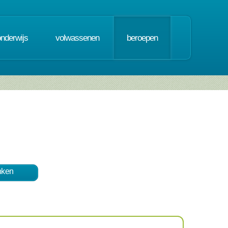
onderwijs
volwassenen
beroepen
nken