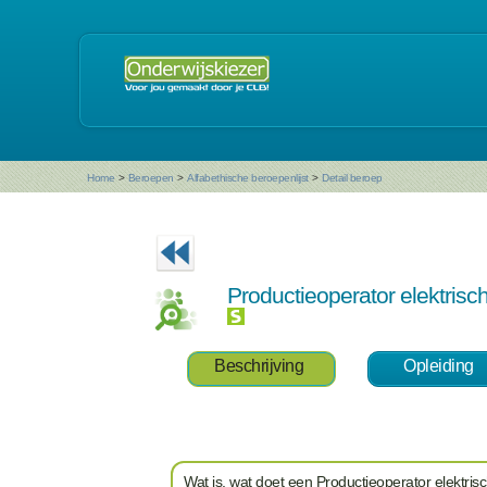
Home
>
Beroepen
>
Alfabethische beroepenlijst
>
Detail beroep
Productieoperator elektris
Beschrijving
Opleiding
Wat is, wat doet een Productieoperator elektri