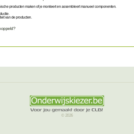
ronische producten maken of je monteert en assembleert manueel componenten.
oductie.
iteit van de producten.
ekoppeld?
© 2026